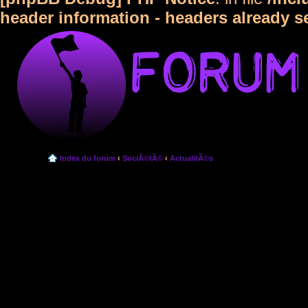
header information - headers already s
Index du forum
‹
SociÃ©tÃ©
‹
ActualitÃ©s