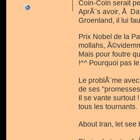
Coin-Coin serait peu
AprÃ¨s avoir, Ã Da
Groenland, il lui f
Prix Nobel de la P
mollahs, Ã©videmm
Mais pour foutre q
!^^ Pourquoi pas l
Le problÃ¨me avec C
de ses "promesses
Il se vante surtout
tous les tournants.
About Iran, let see b