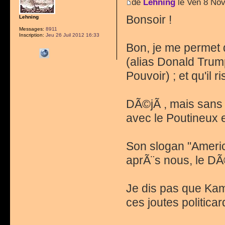
de
Lehning
le Ven 8 Nov
Bonsoir !
Lehning
Messages:
8911
Inscription:
Jeu 26 Juil 2012 16:33
Bon, je me permet 
(alias Donald Trum
Pouvoir) ; et qu'il
DÃ©jÃ , mais sans 
avec le Poutineux 
Son slogan "Americ
aprÃ¨s nous, le DÃ©
Je dis pas que Kama
ces joutes politicar