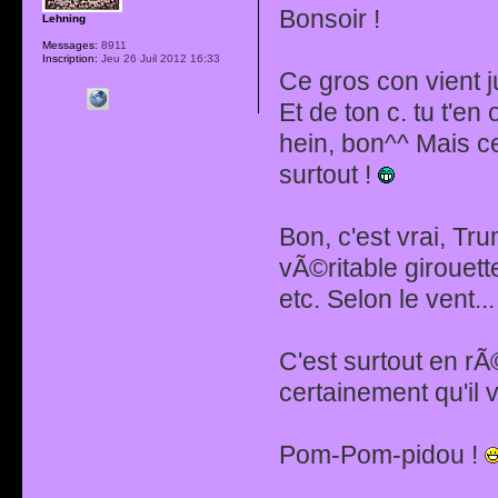
Bonsoir !
Lehning
Messages:
8911
Inscription:
Jeu 26 Juil 2012 16:33
Ce gros con vient j
Et de ton c. tu t'e
hein, bon^^ Mais c
surtout !
Bon, c'est vrai, Tru
vÃ©ritable girouette
etc. Selon le vent...
C'est surtout en rÃ
certainement qu'il v
Pom-Pom-pidou !