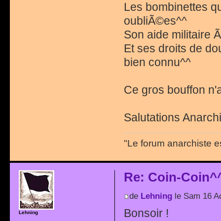
Les bombinettes qu
oubliÃ©es^^
Son aide militaire 
Et ses droits de do
bien connu^^
Ce gros bouffon n'a 
Salutations Anarchi
"Le forum anarchiste e
Re: Coin-Coin^
de
Lehning
le Sam 16 A
Bonsoir !
Lehning