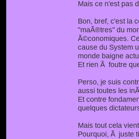
Mais ce n'est pas d
Bon, bref, c'est la 
"maÃ®tres" du mond
Ã©conomiques. Ce
cause du System ult
monde baigne actu
Et rien Ã foutre q
Perso, je suis contr
aussi toutes les i
Et contre fondamen
quelques dictateurs
Mais tout cela vient 
Pourquoi, Ã juste t