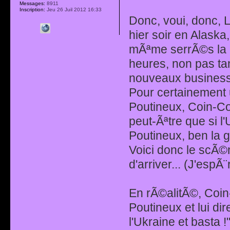
Messages:
8911
Inscription:
Jeu 26 Juil 2012 16:33
Donc, voui, donc, 
hier soir en Alask
mÃªme serrÃ©s la p
heures, non pas tan
nouveaux business 
Pour certainement 
Poutineux, Coin-Coi
peut-Ãªtre que si l
Poutineux, ben la g
Voici donc le scÃ©
d'arriver... (J'esp
En rÃ©alitÃ©, Coin-
Poutineux et lui dir
l'Ukraine et basta !"