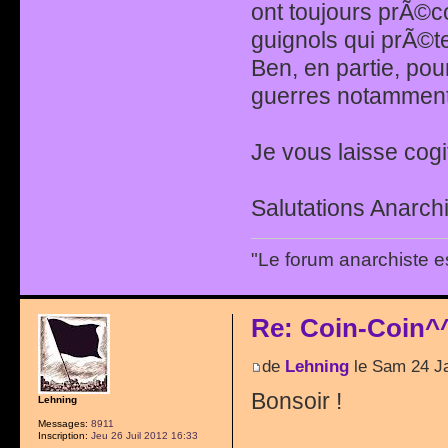
ont toujours prÃ©c
guignols qui prÃ©t
Ben, en partie, pou
guerres notamment
Je vous laisse cogi
Salutations Anarchi
"Le forum anarchiste e
Re: Coin-Coin^
de
Lehning
le Sam 24 J
Bonsoir !
Lehning
Messages:
8911
Inscription:
Jeu 26 Juil 2012 16:33