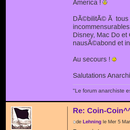
America !
DÃ©bilitÃ© Ã tous l
incommensurables,
Disney, Mac Do et 
nausÃ©abond et inu
Au secours !
Salutations Anarchi
"Le forum anarchiste e
Re: Coin-Coin^
de
Lehning
le Mer 5 Mar