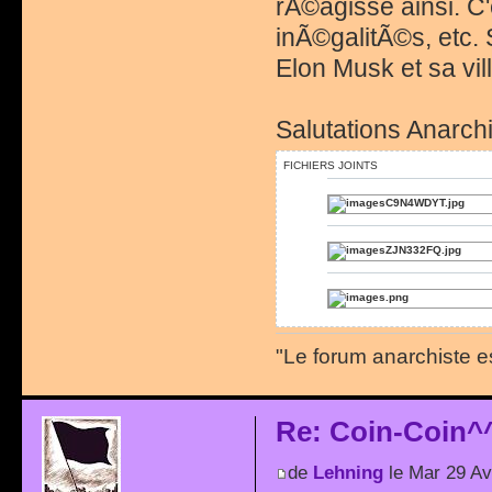
rÃ©agisse ainsi. C
inÃ©galitÃ©s, etc. S
Elon Musk et sa vill
Salutations Anarchi
FICHIERS JOINTS
"Le forum anarchiste e
Re: Coin-Coin^
de
Lehning
le Mar 29 Av