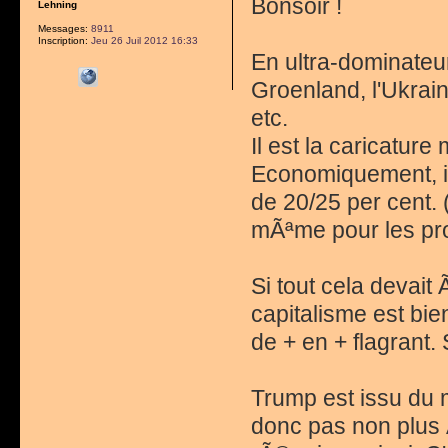
Bonsoir !
Lehning
Messages:
8911
Inscription:
Jeu 26 Juil 2012 16:33
En ultra-dominateur
Groenland, l'Ukrai
etc.
Il est la caricatu
Economiquement, il 
de 20/25 per cent.
mÃªme pour les pro
Si tout cela devait
capitalisme est bi
de + en + flagrant.
Trump est issu du m
donc pas non plus 