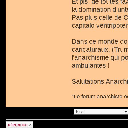
Et pis, de toutes f
la domination d'unte
Pas plus celle de C
capitalo ventripotent
Dans ce monde do
caricaturaux, (Trump
l'anarchisme qui p
ambulantes !
Salutations Anarchi
"Le forum anarchiste e
Afficher les messages postÃ©s depuis:
RÃ©pondre