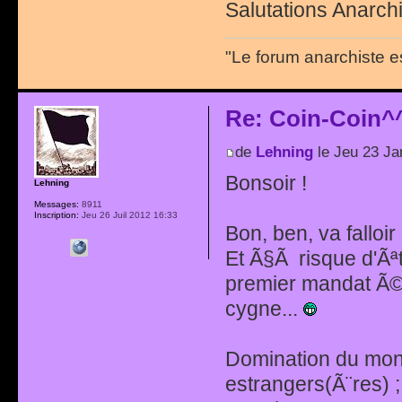
Salutations Anarchi
"Le forum anarchiste e
Re: Coin-Coin^
de
Lehning
le Jeu 23 Ja
Bonsoir !
Lehning
Messages:
8911
Inscription:
Jeu 26 Juil 2012 16:33
Bon, ben, va falloi
Et Ã§Ã risque d'Ãª
premier mandat Ã©
cygne...
Domination du mond
estrangers(Ã¨res) ; 