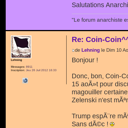
Salutations Anarchi
"Le forum anarchiste e
Re: Coin-Coin^
de
Lehning
le Dim 10 A
Bonjour !
Lehning
Messages:
8911
Inscription:
Jeu 26 Juil 2012 16:33
Donc, bon, Coin-Coi
15 aoÃ»t pour discu
magouiller certain
Zelenski n'est mÃª
Trump espÃ¨re mÃªm
Sans dÃ©c !