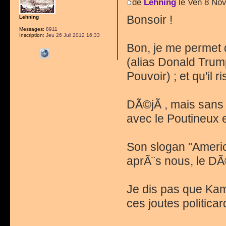
de
Lehning
le Ven 8 Nov
Bonsoir !
Lehning
Messages:
8911
Inscription:
Jeu 26 Juil 2012 16:33
Bon, je me permet 
(alias Donald Trum
Pouvoir) ; et qu'il
DÃ©jÃ , mais sans 
avec le Poutineux 
Son slogan "Americ
aprÃ¨s nous, le DÃ©
Je dis pas que Kama
ces joutes politicar