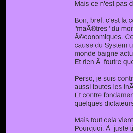
Mais ce n'est pas d
Bon, bref, c'est la 
"maÃ®tres" du mond
Ã©conomiques. Ce
cause du System ult
monde baigne actu
Et rien Ã foutre q
Perso, je suis contr
aussi toutes les i
Et contre fondamen
quelques dictateurs
Mais tout cela vient 
Pourquoi, Ã juste t