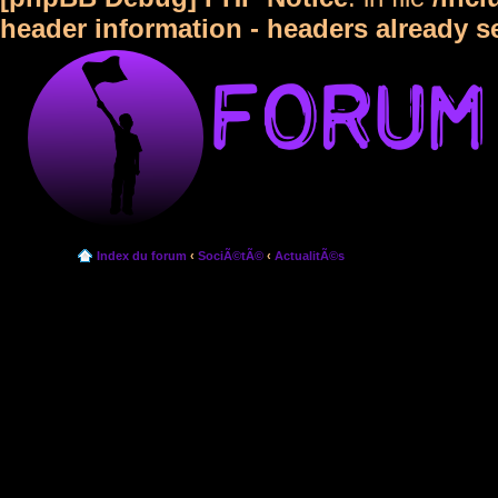
header information - headers already s
Index du forum
‹
SociÃ©tÃ©
‹
ActualitÃ©s