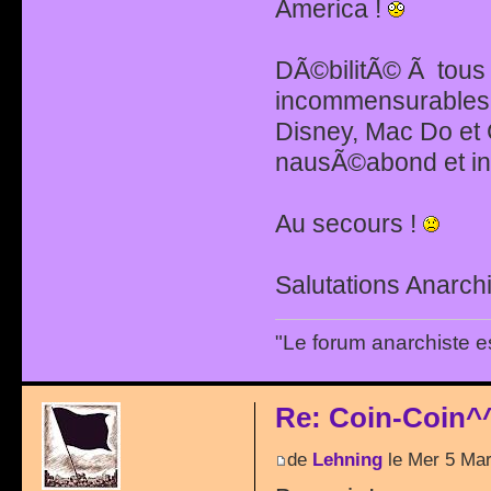
America !
DÃ©bilitÃ© Ã tous l
incommensurables,
Disney, Mac Do et 
nausÃ©abond et inu
Au secours !
Salutations Anarchi
"Le forum anarchiste e
Re: Coin-Coin^
de
Lehning
le Mer 5 Mar