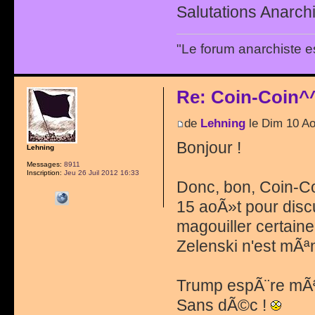
Salutations Anarchi
"Le forum anarchiste e
Re: Coin-Coin^
de
Lehning
le Dim 10 A
Bonjour !
Lehning
Messages:
8911
Inscription:
Jeu 26 Juil 2012 16:33
Donc, bon, Coin-Coi
15 aoÃ»t pour discu
magouiller certain
Zelenski n'est mÃª
Trump espÃ¨re mÃªm
Sans dÃ©c !