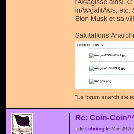
rÃ©agisse ainsi. C
inÃ©galitÃ©s, etc. S
Elon Musk et sa vill
Salutations Anarchi
FICHIERS JOINTS
"Le forum anarchiste e
Re: Coin-Coin^
de
Lehning
le Mar 29 Av