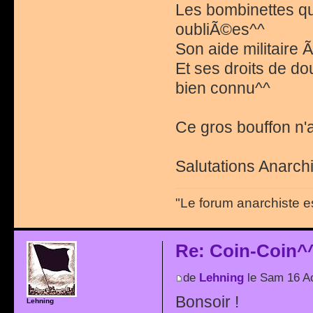
Les bombinettes qu
oubliÃ©es^^
Son aide militaire 
Et ses droits de do
bien connu^^
Ce gros bouffon n'a 
Salutations Anarchi
"Le forum anarchiste e
Re: Coin-Coin^
de
Lehning
le Sam 16 A
Bonsoir !
Lehning