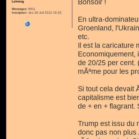
Bonsoir !
Lehning
Messages:
8911
Inscription:
Jeu 26 Juil 2012 16:33
En ultra-dominateur
Groenland, l'Ukrai
etc.
Il est la caricatu
Economiquement, il 
de 20/25 per cent.
mÃªme pour les pro
Si tout cela devait
capitalisme est bi
de + en + flagrant.
Trump est issu du m
donc pas non plus 