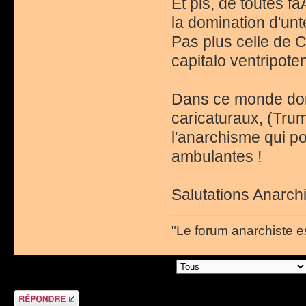
Et pis, de toutes f
la domination d'unte
Pas plus celle de C
capitalo ventripotent
Dans ce monde do
caricaturaux, (Trump
l'anarchisme qui p
ambulantes !
Salutations Anarchi
"Le forum anarchiste e
Afficher les messages postÃ©s depuis:
RÃ©pondre