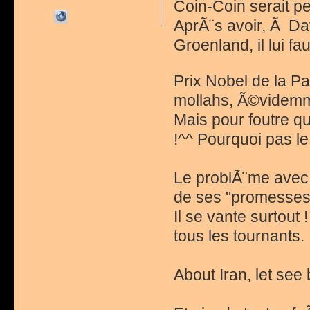
Coin-Coin serait peu
AprÃ¨s avoir, Ã Da
Groenland, il lui f
Prix Nobel de la P
mollahs, Ã©videmm
Mais pour foutre q
!^^ Pourquoi pas l
Le problÃ¨me avec C
de ses "promesses
Il se vante surtout
tous les tournants.
About Iran, let see b