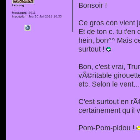
Bonsoir !
Lehning
Messages:
8911
Inscription:
Jeu 26 Juil 2012 16:33
Ce gros con vient j
Et de ton c. tu t'e
hein, bon^^ Mais c
surtout !
Bon, c'est vrai, Tru
vÃ©ritable girouette
etc. Selon le vent...
C'est surtout en rÃ
certainement qu'il v
Pom-Pom-pidou !