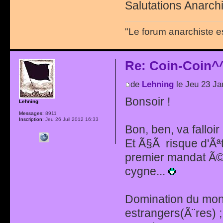
Salutations Anarchi
"Le forum anarchiste e
Re: Coin-Coin^
de
Lehning
le Jeu 23 Ja
Bonsoir !
Lehning
Messages:
8911
Inscription:
Jeu 26 Juil 2012 16:33
Bon, ben, va falloi
Et Ã§Ã risque d'Ãª
premier mandat Ã©
cygne...
Domination du mond
estrangers(Ã¨res) ; 