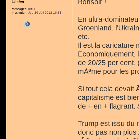
Bonsoir !
Lehning
Messages:
8911
Inscription:
Jeu 26 Juil 2012 16:33
En ultra-dominateur
Groenland, l'Ukrai
etc.
Il est la caricatu
Economiquement, il 
de 20/25 per cent.
mÃªme pour les pro
Si tout cela devait
capitalisme est bi
de + en + flagrant.
Trump est issu du m
donc pas non plus 