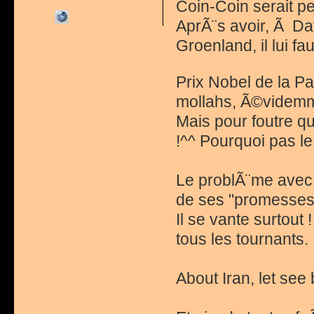
Coin-Coin serait peu
AprÃ¨s avoir, Ã Da
Groenland, il lui f
Prix Nobel de la P
mollahs, Ã©videmm
Mais pour foutre q
!^^ Pourquoi pas l
Le problÃ¨me avec C
de ses "promesses
Il se vante surtout
tous les tournants.
About Iran, let see b