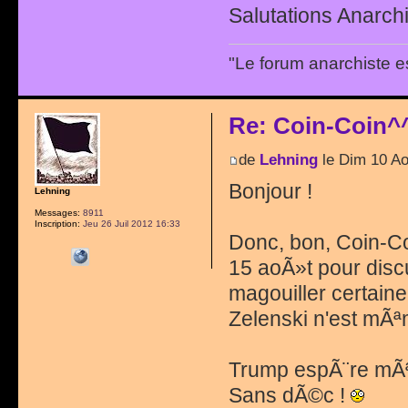
Salutations Anarchi
"Le forum anarchiste e
Re: Coin-Coin^
de
Lehning
le Dim 10 A
Bonjour !
Lehning
Messages:
8911
Inscription:
Jeu 26 Juil 2012 16:33
Donc, bon, Coin-Coi
15 aoÃ»t pour discu
magouiller certain
Zelenski n'est mÃª
Trump espÃ¨re mÃªm
Sans dÃ©c !