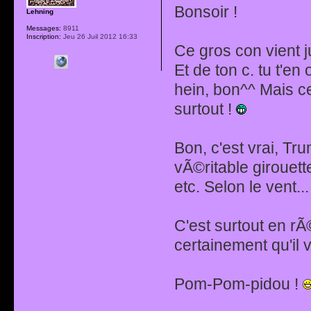
Bonsoir !
Lehning
Messages:
8911
Inscription:
Jeu 26 Juil 2012 16:33
Ce gros con vient j
Et de ton c. tu t'e
hein, bon^^ Mais c
surtout !
Bon, c'est vrai, Tru
vÃ©ritable girouette
etc. Selon le vent...
C'est surtout en rÃ
certainement qu'il v
Pom-Pom-pidou !