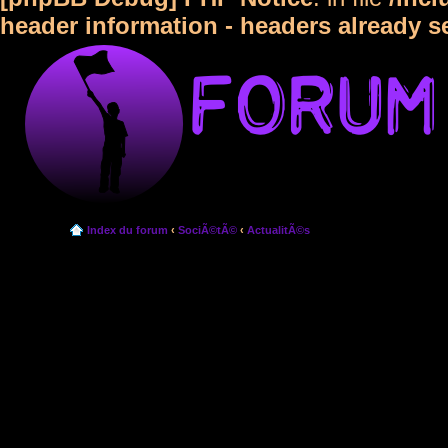
header information - headers already s
Index du forum
‹
SociÃ©tÃ©
‹
ActualitÃ©s