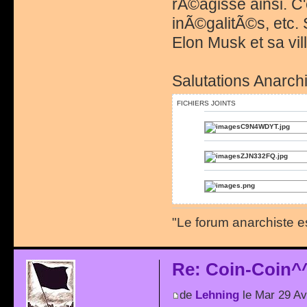
rÃ©agisse ainsi. C
inÃ©galitÃ©s, etc. S
Elon Musk et sa vill
Salutations Anarchi
FICHIERS JOINTS
"Le forum anarchiste e
Re: Coin-Coin^
de
Lehning
le Mar 29 Av