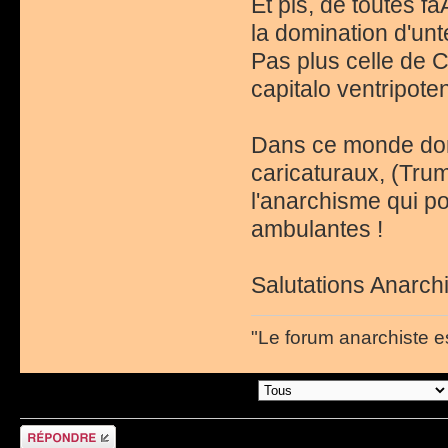
Et pis, de toutes f
la domination d'unte
Pas plus celle de C
capitalo ventripotent
Dans ce monde do
caricaturaux, (Trump
l'anarchisme qui p
ambulantes !
Salutations Anarchi
"Le forum anarchiste e
Afficher les messages postÃ©s depuis:
RÃ©pondre