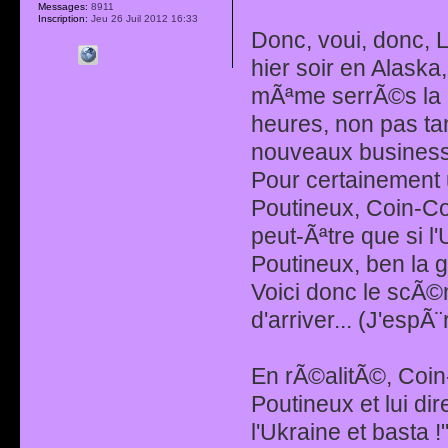
Messages:
8911
Inscription:
Jeu 26 Juil 2012 16:33
Donc, voui, donc, 
hier soir en Alask
mÃªme serrÃ©s la p
heures, non pas tan
nouveaux business 
Pour certainement 
Poutineux, Coin-Coi
peut-Ãªtre que si l
Poutineux, ben la g
Voici donc le scÃ©
d'arriver... (J'esp
En rÃ©alitÃ©, Coin-
Poutineux et lui dir
l'Ukraine et basta !"