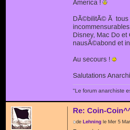
America !
DÃ©bilitÃ© Ã tous l
incommensurables,
Disney, Mac Do et 
nausÃ©abond et inu
Au secours !
Salutations Anarchi
"Le forum anarchiste e
Re: Coin-Coin^
de
Lehning
le Mer 5 Mar