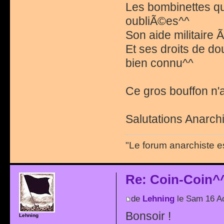
Les bombinettes qu
oubliÃ©es^^
Son aide militaire 
Et ses droits de do
bien connu^^
Ce gros bouffon n'a 
Salutations Anarchi
"Le forum anarchiste e
Re: Coin-Coin^
de
Lehning
le Sam 16 A
Bonsoir !
Lehning