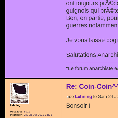
ont toujours prÃ©c
guignols qui prÃ©t
Ben, en partie, pou
guerres notamment
Je vous laisse cogi
Salutations Anarchi
"Le forum anarchiste e
Re: Coin-Coin^
de
Lehning
le Sam 24 J
Bonsoir !
Lehning
Messages:
8911
Inscription:
Jeu 26 Juil 2012 16:33