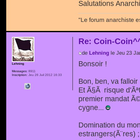
Salutations Anarchi
"Le forum anarchiste e
Re: Coin-Coin^
de
Lehning
le Jeu 23 Ja
Bonsoir !
Lehning
Messages:
8911
Inscription:
Jeu 26 Juil 2012 16:33
Bon, ben, va falloi
Et Ã§Ã risque d'Ãª
premier mandat Ã©
cygne...
Domination du mond
estrangers(Ã¨res) ; 