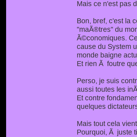
Mais ce n'est pas d
Bon, bref, c'est la 
"maÃ®tres" du mond
Ã©conomiques. Ce
cause du System ult
monde baigne actu
Et rien Ã foutre q
Perso, je suis contr
aussi toutes les i
Et contre fondamen
quelques dictateurs
Mais tout cela vient 
Pourquoi, Ã juste t