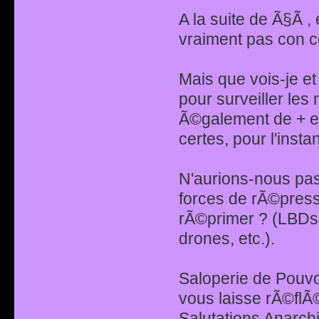
A la suite de Ã§Ã , 
vraiment pas con ce
Mais que vois-je e
pour surveiller le
Ã©galement de + e
certes, pour l'instan
N'aurions-nous pas,
forces de rÃ©press
rÃ©primer ? (LBDs
drones, etc.).
Saloperie de Pouvoi
vous laisse rÃ©flÃ©
Salutations Anarchi