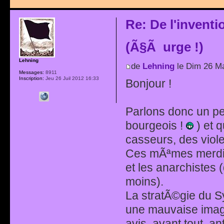
Re: De l'invent
(Ã§Ã urge !)
Lehning
de
Lehning
le Dim 26 Ma
Messages:
8911
Inscription:
Jeu 26 Juil 2012 16:33
Bonjour !
Parlons donc un pe
bourgeois !
) et 
casseurs, des viole
Ces mÃªmes merdias
et les anarchistes 
moins).
La stratÃ©gie du S
une mauvaise image
avis, avant tout, an