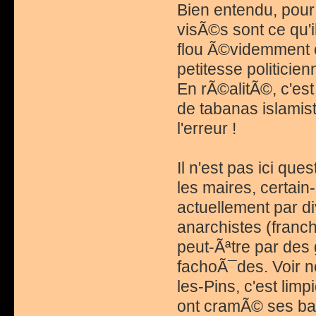
Bien entendu, pou
visÃ©s sont ce qu'i
flou Ã©videmment c
petitesse politicien
En rÃ©alitÃ©, c'est
de tabanas islamist
l'erreur !
Il n'est pas ici que
les maires, certai
actuellement par di
anarchistes (franc
peut-Ãªtre par des
fachoÃ¯des. Voir n
les-Pins, c'est lim
ont cramÃ© ses bag