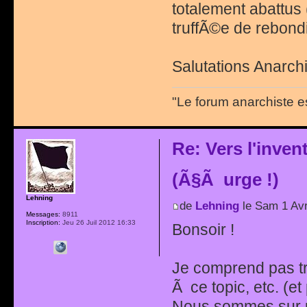
totalement abattus 
truffÃ©e de rebond
Salutations Anarchi
"Le forum anarchiste e
Re: Vers l'inve
(Ã§Ã urge !)
Lehning
de
Lehning
le Sam 1 Avr
Messages:
8911
Inscription:
Jeu 26 Juil 2012 16:33
Bonsoir !
Je comprend pas tr
Ã ce topic, etc. (et
Nous sommes sur un