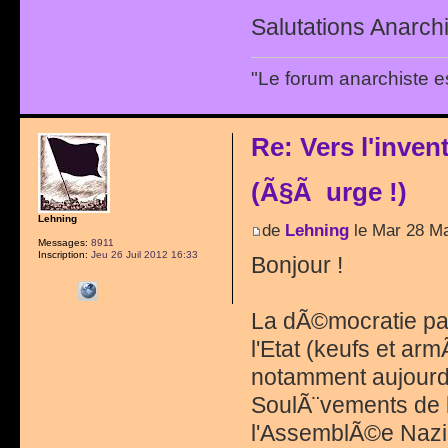
Salutations Anarchi
"Le forum anarchiste e
Re: Vers l'inve
(Ã§Ã urge !)
Lehning
de
Lehning
le Mar 28 Ma
Messages:
8911
Inscription:
Jeu 26 Juil 2012 16:33
Bonjour !
La dÃ©mocratie par
l'Etat (keufs et arm
notamment aujourd'h
SoulÃ¨vements de l
l'AssemblÃ©e Nazi