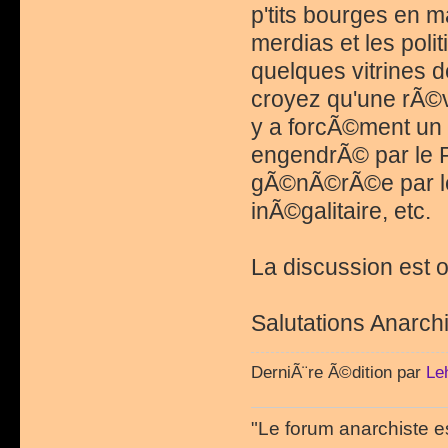
p'tits bourges en m
merdias et les polit
quelques vitrines d
croyez qu'une rÃ©vo
y a forcÃ©ment un r
engendrÃ© par le P
gÃ©nÃ©rÃ©e par le 
inÃ©galitaire, etc.
La discussion est o
Salutations Anarchi
DerniÃ¨re Ã©dition par
Le
"Le forum anarchiste e