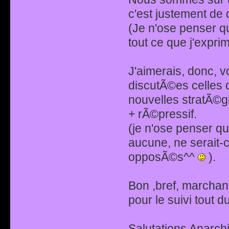
c'est justement de
(Je n'ose penser q
tout ce que j'expr
J'aimerais, donc, vo
discutÃ©es celles 
nouvelles stratÃ©g
+ rÃ©pressif.
(je n'ose penser que
aucune, ne serait-c
opposÃ©s^^
).
Bon ,bref, marchan
pour le suivi tout d
Salutations Anarchi