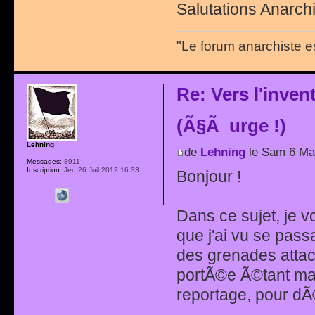
Salutations Anarchi
"Le forum anarchiste e
Re: Vers l'inve
(Ã§Ã urge !)
Lehning
de
Lehning
le Sam 6 Mai
Messages:
8911
Inscription:
Jeu 26 Juil 2012 16:33
Bonjour !
Dans ce sujet, je v
que j'ai vu se pass
des grenades atta
portÃ©e Ã©tant maxi
reportage, pour dÃ©