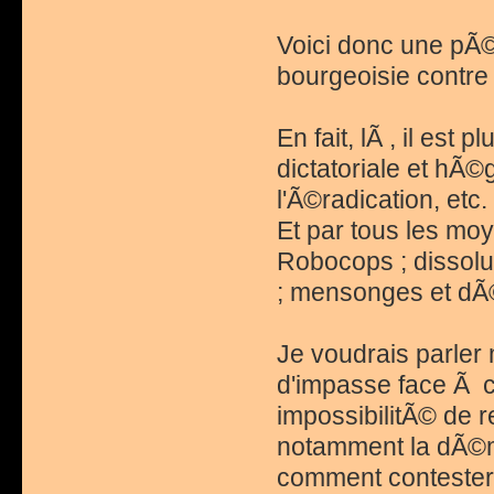
Voici donc une pÃ©r
bourgeoisie contre
En fait, lÃ , il est
dictatoriale et hÃ
l'Ã©radication, etc
Et par tous les moy
Robocops ; dissolu
; mensonges et dÃ
Je voudrais parler
d'impasse face Ã ce
impossibilitÃ© de 
notamment la dÃ©mo
comment contester 