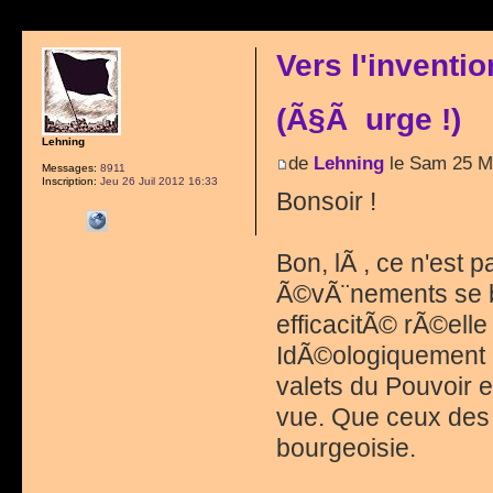
Vers l'inventi
(Ã§Ã urge !)
Lehning
de
Lehning
le Sam 25 M
Messages:
8911
Inscription:
Jeu 26 Juil 2012 16:33
Bonsoir !
Bon, lÃ , ce n'est 
Ã©vÃ¨nements se bo
efficacitÃ© rÃ©elle
IdÃ©ologiquement d
valets du Pouvoir 
vue. Que ceux des 
bourgeoisie.