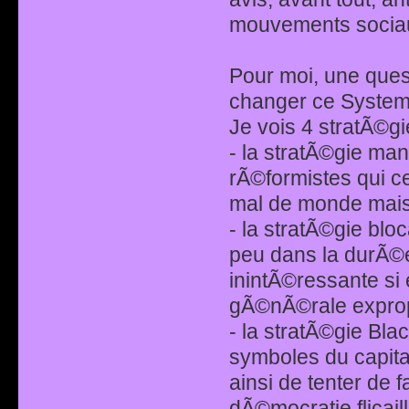
mouvements socia
Pour moi, une que
changer ce System
Je vois 4 stratÃ©g
- la stratÃ©gie ma
rÃ©formistes qui c
mal de monde mais p
- la stratÃ©gie blo
peu dans la durÃ©e
inintÃ©ressante si 
gÃ©nÃ©rale expropr
- la stratÃ©gie Bla
symboles du capita
ainsi de tenter de 
dÃ©mocratie flicaill