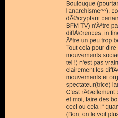
Boulouque (pourtant
l'anarchisme^^), c
dÃ©cryptant certain
BFM TV) n'Ãªtre pa
diffÃ©rences, in fi
Ãªtre un peu trop 
Tout cela pour dir
mouvements sociau
tel !) n'est pas vra
clairement les dif
mouvements et orga
spectateur(trice) 
C'est rÃ©ellement
et moi, faire des bo
ceci ou cela !" qu
(Bon, on le voit pl