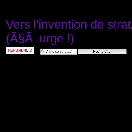
Vers l'invention de str
(Ã§Ã urge !)
RÃ©pondre