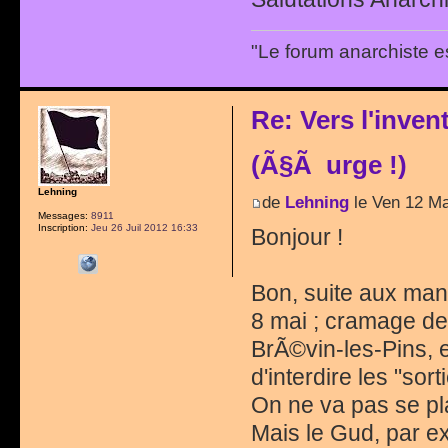
"Le forum anarchiste e
Re: Vers l'inve
(Ã§Ã urge !)
Lehning
de
Lehning
le Ven 12 Ma
Messages:
8911
Inscription:
Jeu 26 Juil 2012 16:33
Bonjour !
Bon, suite aux man
8 mai ; cramage de
BrÃ©vin-les-Pins, 
d'interdire les "sor
On ne va pas se pla
Mais le Gud, par ex