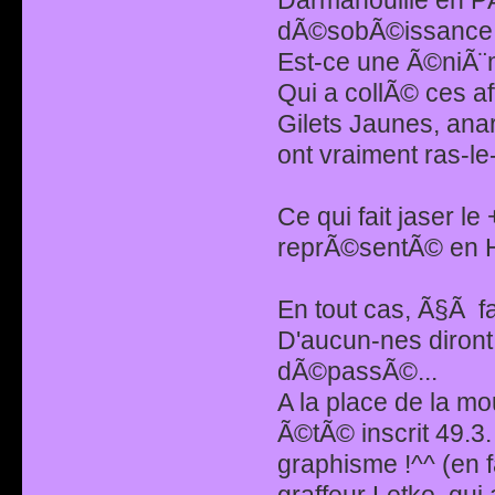
dÃ©sobÃ©issance c
Est-ce une Ã©niÃ¨m
Qui a collÃ© ces af
Gilets Jaunes, ana
ont vraiment ras-le
Ce qui fait jaser l
reprÃ©sentÃ© en Hi
En tout cas, Ã§Ã f
D'aucun-nes diront
dÃ©passÃ©...
A la place de la mo
Ã©tÃ© inscrit 49.3.
graphisme !^^ (en f
graffeur Letko, qui