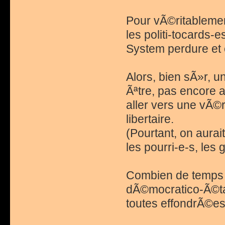
Pour vÃ©ritablement
les politi-tocards-e
System perdure et 
Alors, bien sÃ»r, u
Ãªtre, pas encore a
aller vers une vÃ©
libertaire.
(Pourtant, on aura
les pourri-e-s, les 
Combien de temps en
dÃ©mocratico-Ã©tati
toutes effondrÃ©es 