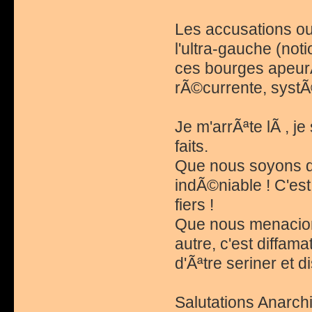
Les accusations ou
l'ultra-gauche (noti
ces bourges apeur
rÃ©currente, systÃ
Je m'arrÃªte lÃ , j
faits.
Que nous soyons de
indÃ©niable ! C'est
fiers !
Que nous menacion
autre, c'est diffama
d'Ãªtre seriner et 
Salutations Anarchi