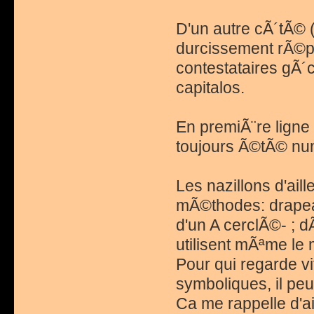
D'un autre cÃ´tÃ© 
durcissement rÃ©p
contestataires gÃ´c
capitalos.
En premiÃ¨re ligne 
toujours Ã©tÃ© num
Les nazillons d'ail
mÃ©thodes: drapeau
d'un A cerclÃ©- ; d
utilisent mÃªme le 
Pour qui regarde vi
symboliques, il peu
Ca me rappelle d'a