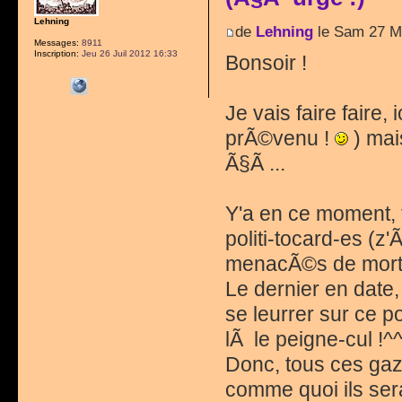
Lehning
de
Lehning
le Sam 27 M
Messages:
8911
Inscription:
Jeu 26 Juil 2012 16:33
Bonsoir !
Je vais faire faire,
prÃ©venu !
) mai
Ã§Ã ...
Y'a en ce moment,
politi-tocard-es (z
menacÃ©s de mort,
Le dernier en date, 
se leurrer sur ce po
lÃ le peigne-cul !^^)
Donc, tous ces gaz
comme quoi ils ser