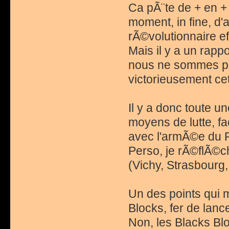
Ca pÃ¨te de + en + 
moment, in fine, d'
rÃ©volutionnaire eff
Mais il y a un rapp
nous ne sommes pa
victorieusement cet
Il y a donc toute u
moyens de lutte, 
avec l'armÃ©e du P
Perso, je rÃ©flÃ©ch
(Vichy, Strasbourg, 
Un des points qui m
Blocks, fer de lan
Non, les Blacks Bl