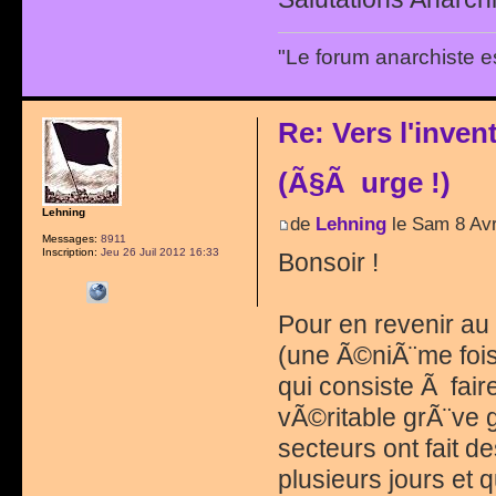
"Le forum anarchiste e
Re: Vers l'inve
(Ã§Ã urge !)
Lehning
de
Lehning
le Sam 8 Avr
Messages:
8911
Inscription:
Jeu 26 Juil 2012 16:33
Bonsoir !
Pour en revenir au 
(une Ã©niÃ¨me fois
qui consiste Ã fair
vÃ©ritable grÃ¨ve 
secteurs ont fait 
plusieurs jours et q