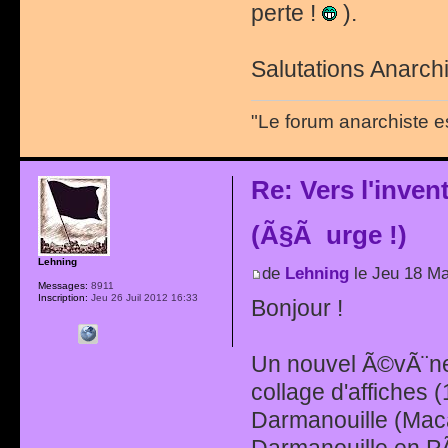
perte !
).
Salutations Anarchi
"Le forum anarchiste e
Re: Vers l'inve
(Ã§Ã urge !)
Lehning
de
Lehning
le Jeu 18 Ma
Messages:
8911
Inscription:
Jeu 26 Juil 2012 16:33
Bonjour !
Un nouvel Ã©vÃ¨nem
collage d'affiches 
Darmanouille (Maca
Darmanouille en PÃ