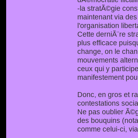
-la stratÃ©gie const
maintenant via de
l'organisation liber
Cette derniÃ¨re str
plus efficace puis
change, on le chang
mouvements alterna
ceux qui y partici
manifestement pour
Donc, en gros et ra
contestations socia
Ne pas oublier Ã©ga
des bouquins (nota
comme celui-ci, vi