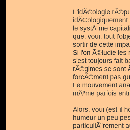
L'idÃ©ologie rÃ©pu
idÃ©ologiquement e
le systÃ¨me capital
que, voui, tout l'ob
sortir de cette imp
Si l'on Ã©tudie les
s'est toujours fait 
rÃ©gimes se sont 
forcÃ©ment pas guÃ¨
Le mouvement anarc
mÃªme parfois entre
Alors, voui (est-il
humeur un peu pess
particuliÃ¨rement 