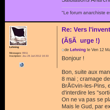
"Le forum anarchiste e
Re: Vers l'inve
(Ã§Ã urge !)
Lehning
de
Lehning
le Ven 12 Ma
Messages:
8911
Inscription:
Jeu 26 Juil 2012 16:33
Bonjour !
Bon, suite aux man
8 mai ; cramage de
BrÃ©vin-les-Pins, 
d'interdire les "sor
On ne va pas se pla
Mais le Gud, par ex