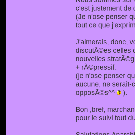
c'est justement de
(Je n'ose penser q
tout ce que j'expr
J'aimerais, donc, vo
discutÃ©es celles 
nouvelles stratÃ©g
+ rÃ©pressif.
(je n'ose penser que
aucune, ne serait-c
opposÃ©s^^
).
Bon ,bref, marchan
pour le suivi tout d
Salutations Anarchi