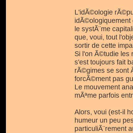
L'idÃ©ologie rÃ©pu
idÃ©ologiquement e
le systÃ¨me capital
que, voui, tout l'ob
sortir de cette imp
Si l'on Ã©tudie les
s'est toujours fait 
rÃ©gimes se sont 
forcÃ©ment pas guÃ¨
Le mouvement anarc
mÃªme parfois entre
Alors, voui (est-il
humeur un peu pess
particuliÃ¨rement 