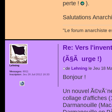
perte !
).
Salutations Anarchi
"Le forum anarchiste e
Re: Vers l'inve
(Ã§Ã urge !)
Lehning
de
Lehning
le Jeu 18 Ma
Messages:
8911
Inscription:
Jeu 26 Juil 2012 16:33
Bonjour !
Un nouvel Ã©vÃ¨nem
collage d'affiches 
Darmanouille (Maca
Darmanouille en PÃ