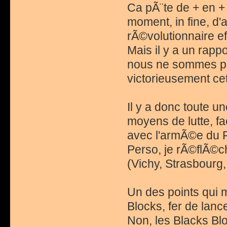
Ca pÃ¨te de + en + 
moment, in fine, d'
rÃ©volutionnaire eff
Mais il y a un rapp
nous ne sommes pa
victorieusement cet
Il y a donc toute u
moyens de lutte, 
avec l'armÃ©e du P
Perso, je rÃ©flÃ©ch
(Vichy, Strasbourg, 
Un des points qui m
Blocks, fer de lan
Non, les Blacks Bl