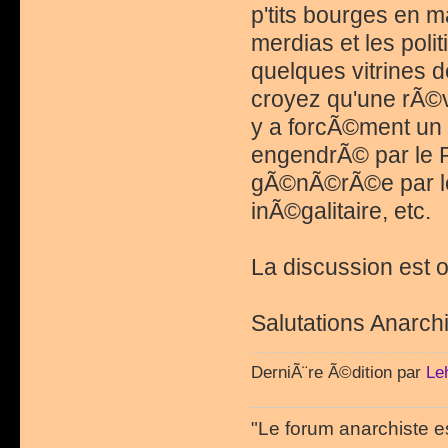
p'tits bourges en m
merdias et les polit
quelques vitrines d
croyez qu'une rÃ©vo
y a forcÃ©ment un r
engendrÃ© par le P
gÃ©nÃ©rÃ©e par le 
inÃ©galitaire, etc.
La discussion est o
Salutations Anarchi
DerniÃ¨re Ã©dition par
Le
"Le forum anarchiste e