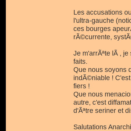
Les accusations ou
l'ultra-gauche (noti
ces bourges apeur
rÃ©currente, systÃ
Je m'arrÃªte lÃ , j
faits.
Que nous soyons de
indÃ©niable ! C'est
fiers !
Que nous menacion
autre, c'est diffama
d'Ãªtre seriner et 
Salutations Anarchi