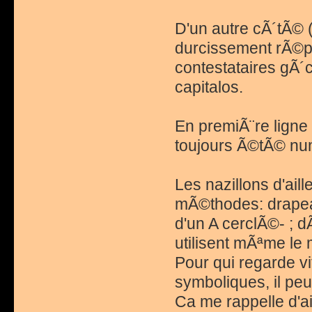
D'un autre cÃ´tÃ© 
durcissement rÃ©p
contestataires gÃ´c
capitalos.
En premiÃ¨re ligne 
toujours Ã©tÃ© num
Les nazillons d'ail
mÃ©thodes: drapeau
d'un A cerclÃ©- ; d
utilisent mÃªme le 
Pour qui regarde vi
symboliques, il peu
Ca me rappelle d'a