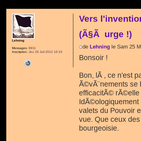
Vers l'inventi
(Ã§Ã urge !)
Lehning
de
Lehning
le Sam 25 M
Messages:
8911
Inscription:
Jeu 26 Juil 2012 16:33
Bonsoir !
Bon, lÃ , ce n'est 
Ã©vÃ¨nements se bo
efficacitÃ© rÃ©elle
IdÃ©ologiquement d
valets du Pouvoir 
vue. Que ceux des 
bourgeoisie.