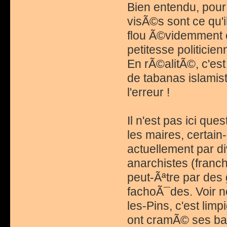
Bien entendu, pou
visÃ©s sont ce qu'i
flou Ã©videmment c
petitesse politicien
En rÃ©alitÃ©, c'est
de tabanas islamist
l'erreur !
Il n'est pas ici que
les maires, certai
actuellement par di
anarchistes (franc
peut-Ãªtre par des
fachoÃ¯des. Voir n
les-Pins, c'est lim
ont cramÃ© ses bag