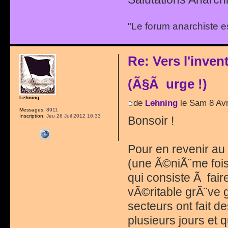
"Le forum anarchiste e
Re: Vers l'inve
(Ã§Ã urge !)
Lehning
de
Lehning
le Sam 8 Avr
Messages:
8911
Inscription:
Jeu 26 Juil 2012 16:33
Bonsoir !
Pour en revenir au 
(une Ã©niÃ¨me fois
qui consiste Ã fair
vÃ©ritable grÃ¨ve 
secteurs ont fait 
plusieurs jours et q