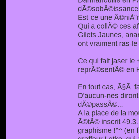
dÃ©sobÃ©issance c
Est-ce une Ã©niÃ¨m
Qui a collÃ© ces af
Gilets Jaunes, ana
ont vraiment ras-le
Ce qui fait jaser l
reprÃ©sentÃ© en Hi
En tout cas, Ã§Ã f
D'aucun-nes diront
dÃ©passÃ©...
A la place de la mo
Ã©tÃ© inscrit 49.3.
graphisme !^^ (en f
graffeur Letko, qui