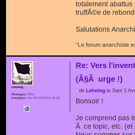
totalement abattus 
truffÃ©e de rebond
Salutations Anarchi
"Le forum anarchiste e
Re: Vers l'inve
(Ã§Ã urge !)
Lehning
de
Lehning
le Sam 1 Avr
Messages:
8911
Inscription:
Jeu 26 Juil 2012 16:33
Bonsoir !
Je comprend pas tr
Ã ce topic, etc. (et
Nous sommes sur un