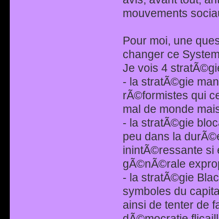
mouvements socia
Pour moi, une que
changer ce System
Je vois 4 stratÃ©g
- la stratÃ©gie ma
rÃ©formistes qui c
mal de monde mais p
- la stratÃ©gie blo
peu dans la durÃ©e
inintÃ©ressante si 
gÃ©nÃ©rale expropr
- la stratÃ©gie Bla
symboles du capita
ainsi de tenter de 
dÃ©mocratie flicaill