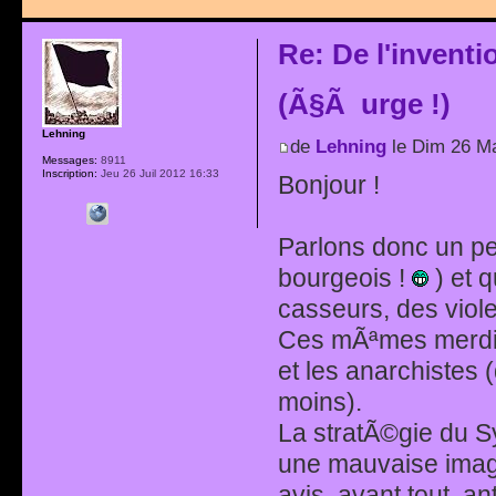
Re: De l'invent
(Ã§Ã urge !)
Lehning
de
Lehning
le Dim 26 Ma
Messages:
8911
Inscription:
Jeu 26 Juil 2012 16:33
Bonjour !
Parlons donc un pe
bourgeois !
) et 
casseurs, des viole
Ces mÃªmes merdias
et les anarchistes 
moins).
La stratÃ©gie du S
une mauvaise image
avis, avant tout, an