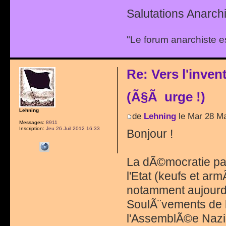
Salutations Anarchi
"Le forum anarchiste e
Re: Vers l'inve
(Ã§Ã urge !)
Lehning
de
Lehning
le Mar 28 Ma
Messages:
8911
Inscription:
Jeu 26 Juil 2012 16:33
Bonjour !
La dÃ©mocratie par
l'Etat (keufs et arm
notamment aujourd'h
SoulÃ¨vements de l
l'AssemblÃ©e Nazi