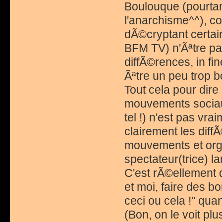
Boulouque (pourtant
l'anarchisme^^), c
dÃ©cryptant certain
BFM TV) n'Ãªtre pa
diffÃ©rences, in fi
Ãªtre un peu trop 
Tout cela pour dir
mouvements sociau
tel !) n'est pas vra
clairement les dif
mouvements et orga
spectateur(trice) 
C'est rÃ©ellement
et moi, faire des bo
ceci ou cela !" qu
(Bon, on le voit pl