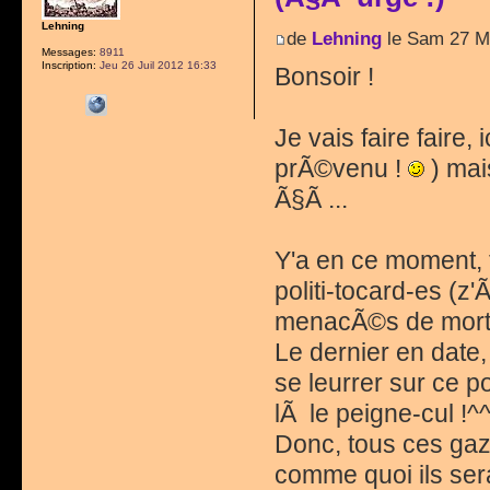
Lehning
de
Lehning
le Sam 27 M
Messages:
8911
Inscription:
Jeu 26 Juil 2012 16:33
Bonsoir !
Je vais faire faire,
prÃ©venu !
) mai
Ã§Ã ...
Y'a en ce moment,
politi-tocard-es (z
menacÃ©s de mort,
Le dernier en date, 
se leurrer sur ce po
lÃ le peigne-cul !^^)
Donc, tous ces gaz
comme quoi ils ser