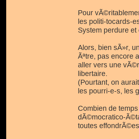
Pour vÃ©ritablement
les politi-tocards-e
System perdure et 
Alors, bien sÃ»r, u
Ãªtre, pas encore a
aller vers une vÃ©
libertaire.
(Pourtant, on aura
les pourri-e-s, les 
Combien de temps en
dÃ©mocratico-Ã©tati
toutes effondrÃ©es 