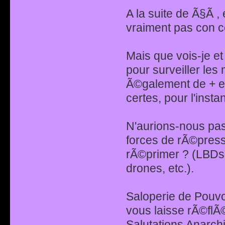
A la suite de Ã§Ã , 
vraiment pas con ce
Mais que vois-je e
pour surveiller le
Ã©galement de + e
certes, pour l'instan
N'aurions-nous pas,
forces de rÃ©press
rÃ©primer ? (LBDs
drones, etc.).
Saloperie de Pouvoi
vous laisse rÃ©flÃ©
Salutations Anarchi