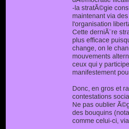
-la stratÃ©gie const
maintenant via de
l'organisation liber
Cette derniÃ¨re str
plus efficace puis
change, on le chang
mouvements alterna
ceux qui y partici
manifestement pour
Donc, en gros et ra
contestations socia
Ne pas oublier Ã©ga
des bouquins (nota
comme celui-ci, vi