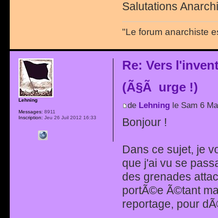
Salutations Anarchi
"Le forum anarchiste e
Re: Vers l'inve
(Ã§Ã urge !)
Lehning
de
Lehning
le Sam 6 Mai
Messages:
8911
Inscription:
Jeu 26 Juil 2012 16:33
Bonjour !
Dans ce sujet, je v
que j'ai vu se pass
des grenades atta
portÃ©e Ã©tant maxi
reportage, pour dÃ©