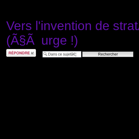
Vers l'invention de str
(Ã§Ã urge !)
RÃ©pondre