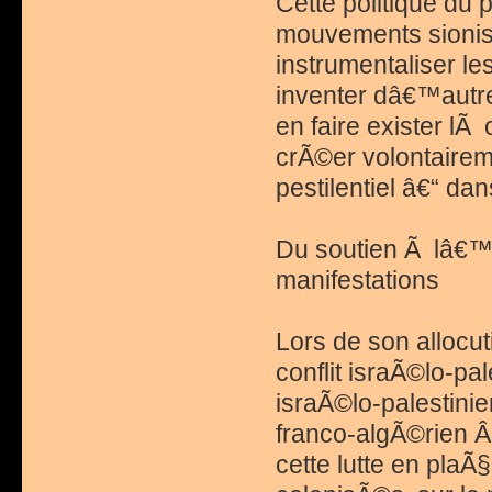
Cette politique du
mouvements sionist
instrumentaliser l
inventer dâ€™autr
en faire exister lÃ
crÃ©er volontairem
pestilentiel â€“ da
Du soutien Ã lâ€™o
manifestations
Lors de son allocut
conflit israÃ©lo-pa
israÃ©lo-palestinie
franco-algÃ©rien Â»
cette lutte en plaÃ§