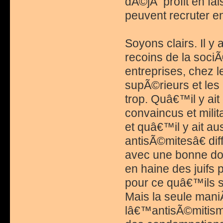
dÃ©jÃ profit en fai
peuvent recruter 
Soyons clairs. Il y
recoins de la sociÃ
entreprises, chez l
supÃ©rieurs et les 
trop. Quâ€™il y ait
convaincus et milit
et quâ€™il y ait a
antisÃ©mitesâ€ dif
avec une bonne do
en haine des juifs
pour ce quâ€™ils s
Mais la seule mani
lâ€™antisÃ©mitism