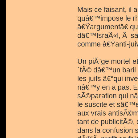
Mais ce faisant, il 
quâ€™impose le rh
â€Ÿargumentâ€ qu
dâ€™IsraÃ«l, Ã sa n
comme â€Ÿanti-juiv
Un piÃ¨ge mortel e
´tÃ© dâ€™un baril d
les juifs â€“qui in
nâ€™y en a pas. En 
sÃ©paration qui n
le suscite et sâ€™
aux vrais antisÃ©mi
tant de publicitÃ©,
dans la confusion 