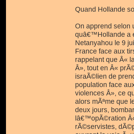
Quand Hollande so
On apprend selon
quâ€™Hollande a e
Netanyahou le 9 juil
France face aux ti
rappelant que Â« 
Â», tout en Â« prÃ
israÃ©lien de pren
population face a
violences Â», ce qu
alors mÃªme que le
deux jours, bomba
lâ€™opÃ©ration Â« 
rÃ©servistes, dÃ©p