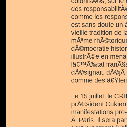
colonisÃ©s, sur l
des responsabilitÃ
comme les responsa
est sans doute un â
vieille tradition de
mÃªme rhÃ©torique 
dÃ©mocratie histor
illustrÃ©e en mena
lâ€™Ã‰tat franÃ§ai
dÃ©signait, dÃ©jÃ 
comme des â€Ÿterro
Le 15 juillet, le 
prÃ©sident Cukier
manifestations pro-
Ã Paris. Il sera pa