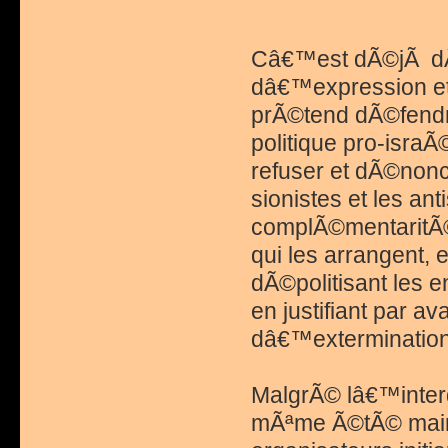
Câ€™est dÃ©jÃ dÃ
dâ€™expression et 
prÃ©tend dÃ©fendr
politique pro-isra
refuser et dÃ©nonc
sionistes et les an
complÃ©mentaritÃ© 
qui les arrangent, 
dÃ©politisant les e
en justifiant par av
dâ€™extermination
MalgrÃ© lâ€™interdi
mÃªme Ã©tÃ© maint