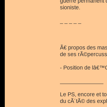
guerre permanent q
sioniste.
_ _ _ _ _
Ã€ propos des mass
de ses rÃ©percuss
- Position de lâ€™
______________
Le PS, encore et to
du cÃ´tÃ© des expl