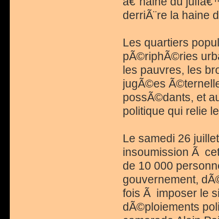
â€˜haine du juifâ€
derriÃ¨re la haine
Les quartiers popul
pÃ©riphÃ©ries urba
les pauvres, les br
jugÃ©es Ã©ternell
possÃ©dants, et a
politique qui reli
Le samedi 26 juillet
insoumission Ã cet
de 10 000 personn
gouvernement, dÃ©
fois Ã imposer le 
dÃ©ploiements poli