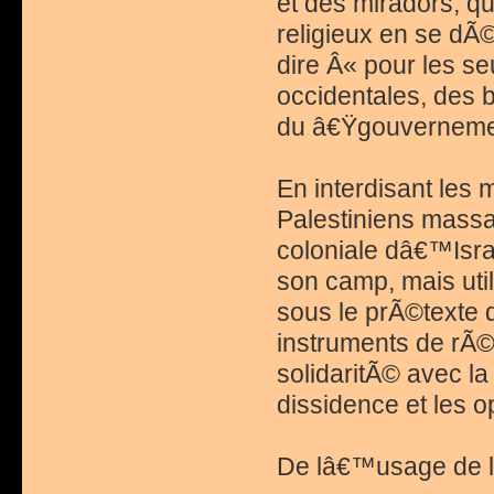
et des miradors, q
religieux en se dÃ
dire Â« pour les se
occidentales, des b
du â€Ÿgouvernemen
En interdisant les 
Palestiniens mas
coloniale dâ€™Isra
son camp, mais uti
sous le prÃ©texte 
instruments de rÃ©
solidaritÃ© avec la 
dissidence et les o
De lâ€™usage de 