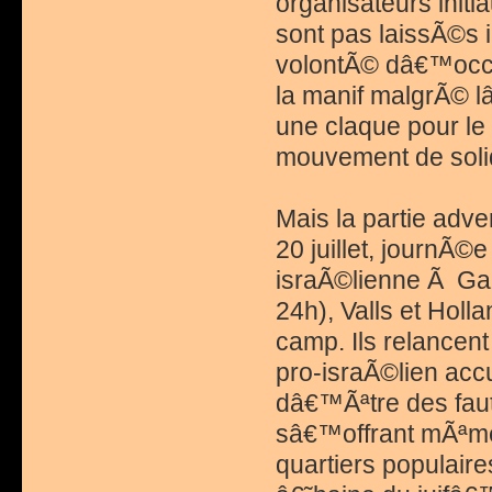
organisateurs initi
sont pas laissÃ©s 
volontÃ© dâ€™occu
la manif malgrÃ© l
une claque pour le
mouvement de solid
Mais la partie adv
20 juillet, journÃ©
israÃ©lienne Ã Gaz
24h), Valls et Hol
camp. Ils relancen
pro-israÃ©lien acc
dâ€™Ãªtre des faut
sâ€™offrant mÃªme 
quartiers populaire