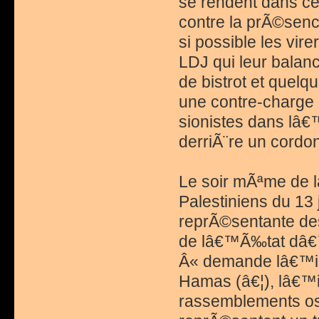
se rendent dans cet
contre la prÃ©sence
si possible les vire
LDJ qui leur balan
de bistrot et quelq
une contre-charge d
sionistes dans lâ€
derriÃ¨re un cord
Le soir mÃªme de l
Palestiniens du 13 
reprÃ©sentante des
de lâ€™Ã‰tat dâ€™
Â« demande lâ€™int
Hamas (â€¦), lâ€™i
rassemblements ost