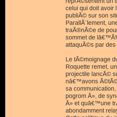
reprÃ©sentent un t
celui qui doit avo
publiÃ© sur son sit
ParallÃ¨lement, u
traÃ®nÃ©e de poud
sommet de lâ€™Ã‰t
attaquÃ©s par des 
Le tÃ©moignage du 
Roquette remet, un
projectile lancÃ© 
nâ€™avons Ã©tÃ© p
sa communication,
pogrom Â», de syn
Â» et quâ€™une tr
abondamment relay