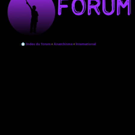
Index du forum
‹
Anarchisme
‹
International