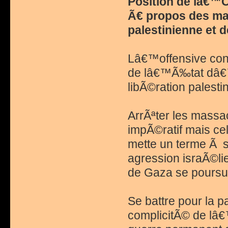
Position de lâ€™
Ã€ propos des ma
palestinienne et 
Lâ€™offensive cont
de lâ€™Ã‰tat dâ€™I
libÃ©ration palest
ArrÃªter les massa
impÃ©ratif mais cel
mette un terme Ã s
agression israÃ©lie
de Gaza se poursui
Se battre pour la p
complicitÃ© de lâ