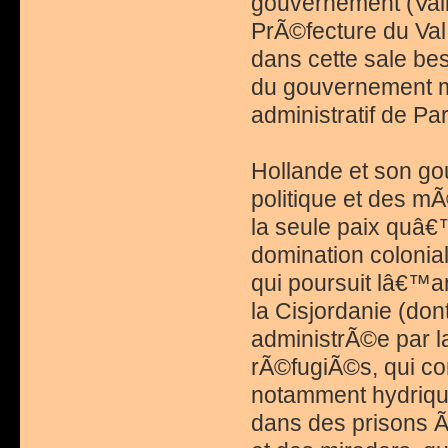
gouvernement (Vall
PrÃ©fecture du Val
dans cette sale be
du gouvernement m
administratif de Par
Hollande et son g
politique et des m
la seule paix quâ€™
domination colonial
qui poursuit lâ€™a
la Cisjordanie (don
administrÃ©e par la
rÃ©fugiÃ©s, qui con
notamment hydrique
dans des prisons Ã