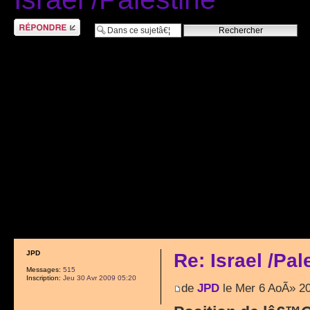
RÃ©pondre
JPD
Re: Israel /Pal
Messages:
515
Inscription:
Jeu 30 Avr 2009 05:20
de
JPD
le Mer 6 AoÃ» 2