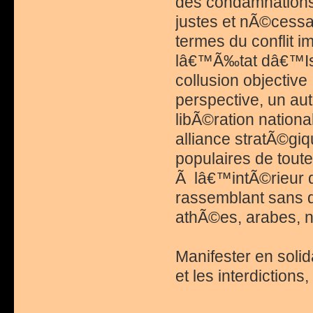
des condamnations 
justes et nÃ©cessai
termes du conflit 
lâ€™Ã‰tat dâ€™Isra
collusion objective
perspective, un autr
libÃ©ration nationa
alliance stratÃ©g
populaires de toute
Ã lâ€™intÃ©rieur d
rassemblant sans d
athÃ©es, arabes, n
Manifester en solid
et les interdictio