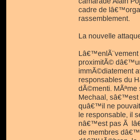
camarade Alain Po
cadre de lâ€™organ
rassemblement.
La nouvelle attaq
Lâ€™enlÃ¨vement de
proximitÃ© dâ€™un
immÃ©diatement at
responsables du H
dÃ©menti. MÃªme si
Mechaal, sâ€™est Â
quâ€™il ne pouvait
le responsable, il
nâ€™est pas Ã lâ€™
de membres dâ€™un