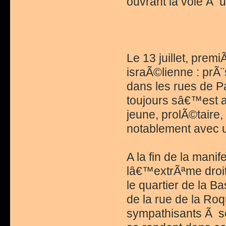
ouvrant la voie Ã u
Le 13 juillet, prem
israÃ©lienne : prÃ
dans les rues de Pa
toujours sâ€™est 
jeune, prolÃ©taire,
notablement avec 
A la fin de la manif
lâ€™extrÃªme droit
le quartier de la B
de la rue de la Roq
sympathisants Ã se