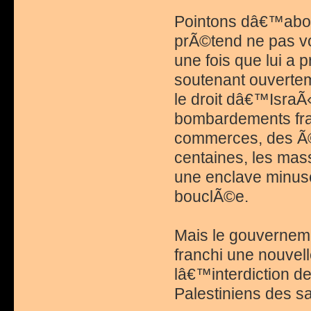
Pointons dâ€™abo
prÃ©tend ne pas vou
une fois que lui a 
soutenant ouverte
le droit dâ€™IsraÃ
bombardements fra
commerces, des Ã©c
centaines, les mass
une enclave minus
bouclÃ©e.
Mais le gouverneme
franchi une nouvel
lâ€™interdiction de
Palestiniens des sa