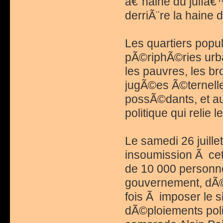
â€˜haine du juifâ€
derriÃ¨re la haine
Les quartiers popul
pÃ©riphÃ©ries urba
les pauvres, les br
jugÃ©es Ã©ternell
possÃ©dants, et a
politique qui reli
Le samedi 26 juillet
insoumission Ã cet
de 10 000 personn
gouvernement, dÃ©
fois Ã imposer le 
dÃ©ploiements poli