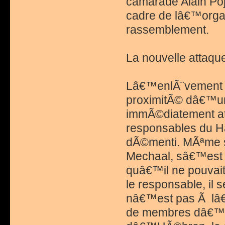
camarade Alain Po
cadre de lâ€™organ
rassemblement.
La nouvelle attaq
Lâ€™enlÃ¨vement de
proximitÃ© dâ€™un
immÃ©diatement at
responsables du H
dÃ©menti. MÃªme si
Mechaal, sâ€™est Â
quâ€™il ne pouvait
le responsable, il
nâ€™est pas Ã lâ€™
de membres dâ€™un