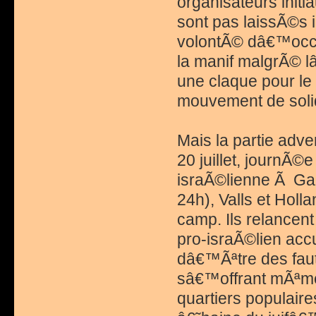
organisateurs initi
sont pas laissÃ©s 
volontÃ© dâ€™occu
la manif malgrÃ© l
une claque pour le
mouvement de solid
Mais la partie adv
20 juillet, journÃ©
israÃ©lienne Ã Gaz
24h), Valls et Hol
camp. Ils relancen
pro-israÃ©lien acc
dâ€™Ãªtre des faut
sâ€™offrant mÃªme 
quartiers populaire