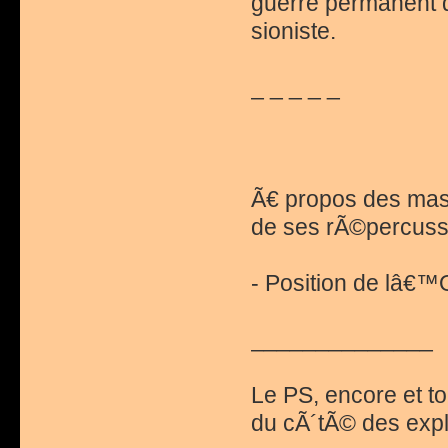
guerre permanent q
sioniste.
_ _ _ _ _
Ã€ propos des mass
de ses rÃ©percuss
- Position de lâ€™
______________
Le PS, encore et to
du cÃ´tÃ© des expl