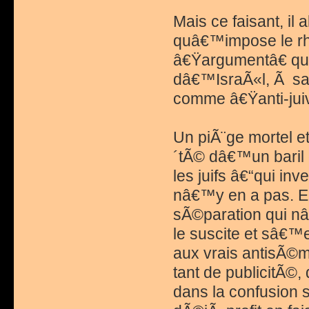
Mais ce faisant, il 
quâ€™impose le rh
â€Ÿargumentâ€ qu
dâ€™IsraÃ«l, Ã sa n
comme â€Ÿanti-juiv
Un piÃ¨ge mortel e
´tÃ© dâ€™un baril d
les juifs â€“qui in
nâ€™y en a pas. En 
sÃ©paration qui n
le suscite et sâ€™
aux vrais antisÃ©mi
tant de publicitÃ©,
dans la confusion 