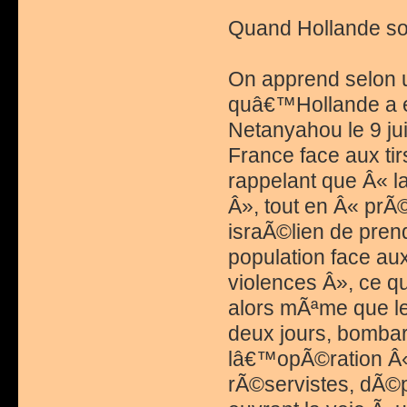
Quand Hollande so
On apprend selon
quâ€™Hollande a e
Netanyahou le 9 juil
France face aux ti
rappelant que Â« 
Â», tout en Â« prÃ
israÃ©lien de pren
population face a
violences Â», ce qu
alors mÃªme que le
deux jours, bomba
lâ€™opÃ©ration Â« 
rÃ©servistes, dÃ©p