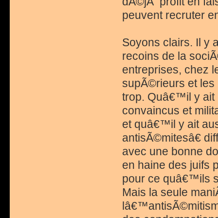
dÃ©jÃ profit en fai
peuvent recruter 
Soyons clairs. Il y
recoins de la sociÃ
entreprises, chez l
supÃ©rieurs et les 
trop. Quâ€™il y ait
convaincus et milit
et quâ€™il y ait a
antisÃ©mitesâ€ dif
avec une bonne do
en haine des juifs
pour ce quâ€™ils s
Mais la seule mani
lâ€™antisÃ©mitism