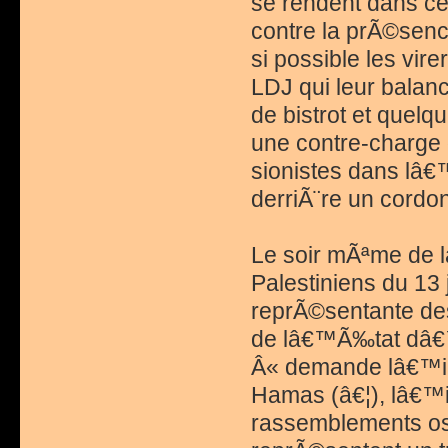
se rendent dans cet
contre la prÃ©sence
si possible les vire
LDJ qui leur balan
de bistrot et quelq
une contre-charge d
sionistes dans lâ€
derriÃ¨re un cord
Le soir mÃªme de l
Palestiniens du 13 
reprÃ©sentante des
de lâ€™Ã‰tat dâ€™
Â« demande lâ€™int
Hamas (â€¦), lâ€™i
rassemblements ost