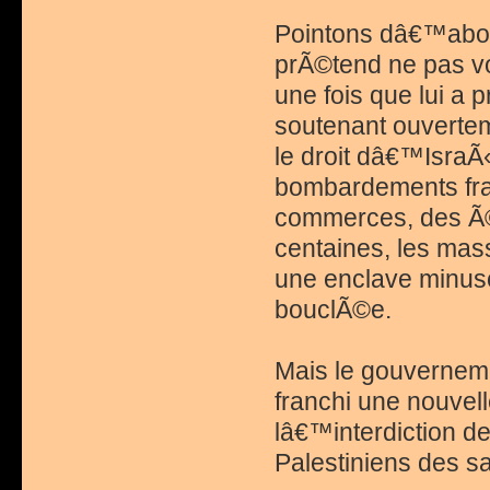
Pointons dâ€™abo
prÃ©tend ne pas vou
une fois que lui a 
soutenant ouverte
le droit dâ€™IsraÃ
bombardements fra
commerces, des Ã©c
centaines, les mass
une enclave minus
bouclÃ©e.
Mais le gouverneme
franchi une nouvel
lâ€™interdiction de
Palestiniens des sa