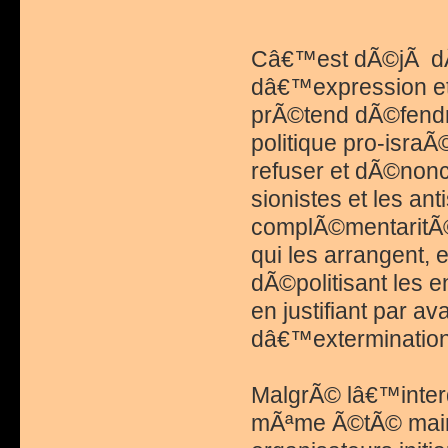
Câ€™est dÃ©jÃ dÃ
dâ€™expression et 
prÃ©tend dÃ©fendr
politique pro-isra
refuser et dÃ©nonc
sionistes et les an
complÃ©mentaritÃ© 
qui les arrangent, 
dÃ©politisant les e
en justifiant par av
dâ€™extermination
MalgrÃ© lâ€™interdi
mÃªme Ã©tÃ© maint