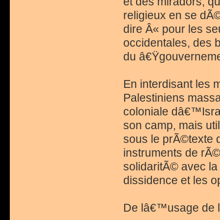
et des miradors, q
religieux en se dÃ
dire Â« pour les se
occidentales, des b
du â€Ÿgouvernemen
En interdisant les 
Palestiniens mas
coloniale dâ€™Isra
son camp, mais uti
sous le prÃ©texte 
instruments de rÃ©
solidaritÃ© avec la 
dissidence et les o
De lâ€™usage de 