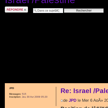
RÃ©pondre
JPD
Re: Israel /Pal
Messages:
515
Inscription:
Jeu 30 Avr 2009 05:20
de
JPD
le Mer 6 AoÃ» 2