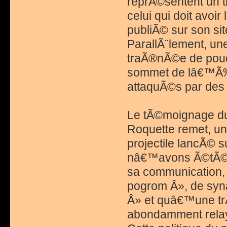
reprÃ©sentent un t
celui qui doit avo
publiÃ© sur son sit
ParallÃ¨lement, u
traÃ®nÃ©e de poud
sommet de lâ€™Ã‰t
attaquÃ©s par des 
Le tÃ©moignage du 
Roquette remet, un
projectile lancÃ© 
nâ€™avons Ã©tÃ© p
sa communication,
pogrom Â», de syn
Â» et quâ€™une tr
abondamment relay