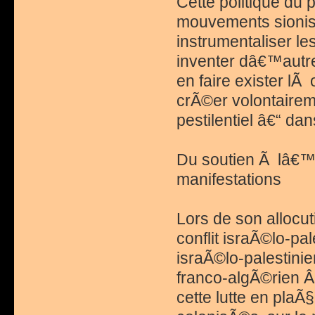
Cette politique du
mouvements sionist
instrumentaliser l
inventer dâ€™autr
en faire exister lÃ
crÃ©er volontairem
pestilentiel â€“ da
Du soutien Ã lâ€™o
manifestations
Lors de son allocut
conflit israÃ©lo-pa
israÃ©lo-palestinie
franco-algÃ©rien Â»
cette lutte en plaÃ§