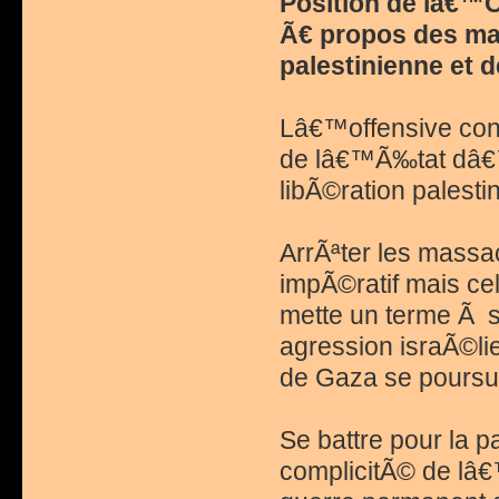
Position de lâ€™
Ã€ propos des ma
palestinienne et 
Lâ€™offensive cont
de lâ€™Ã‰tat dâ€™I
libÃ©ration palest
ArrÃªter les massa
impÃ©ratif mais cel
mette un terme Ã s
agression israÃ©lie
de Gaza se poursui
Se battre pour la p
complicitÃ© de lâ