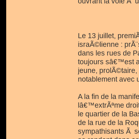
ouvrant la voie Ã u
Le 13 juillet, prem
israÃ©lienne : prÃ
dans les rues de Pa
toujours sâ€™est 
jeune, prolÃ©taire,
notablement avec 
A la fin de la manif
lâ€™extrÃªme droit
le quartier de la B
de la rue de la Roq
sympathisants Ã se