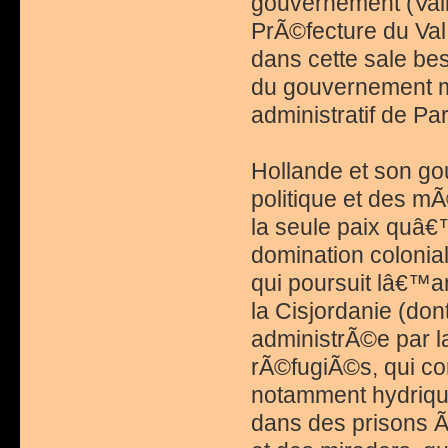
gouvernement (Vall
PrÃ©fecture du Val
dans cette sale be
du gouvernement m
administratif de Par
Hollande et son g
politique et des m
la seule paix quâ€™
domination colonial
qui poursuit lâ€™a
la Cisjordanie (don
administrÃ©e par la
rÃ©fugiÃ©s, qui con
notamment hydrique
dans des prisons Ã