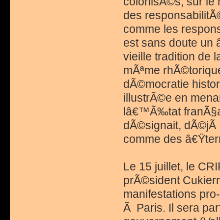
colonisÃ©s, sur l
des responsabilitÃ
comme les responsa
est sans doute un â
vieille tradition de
mÃªme rhÃ©torique 
dÃ©mocratie histor
illustrÃ©e en mena
lâ€™Ã‰tat franÃ§ai
dÃ©signait, dÃ©jÃ 
comme des â€Ÿterro
Le 15 juillet, le 
prÃ©sident Cukier
manifestations pro-
Ã Paris. Il sera pa