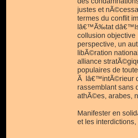
des condamnations 
justes et nÃ©cessai
termes du conflit 
lâ€™Ã‰tat dâ€™Isra
collusion objective
perspective, un autr
libÃ©ration nationa
alliance stratÃ©g
populaires de toute
Ã lâ€™intÃ©rieur d
rassemblant sans d
athÃ©es, arabes, n
Manifester en solid
et les interdictio