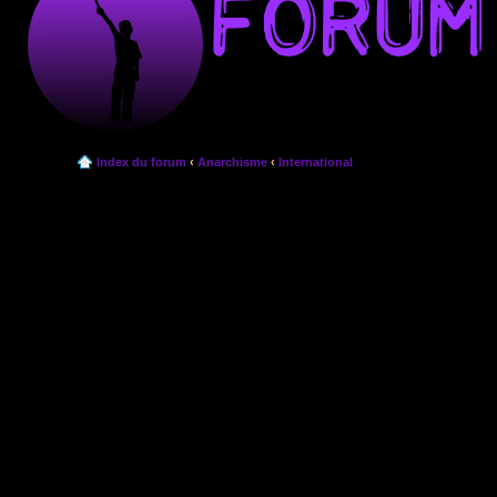
Index du forum
‹
Anarchisme
‹
International