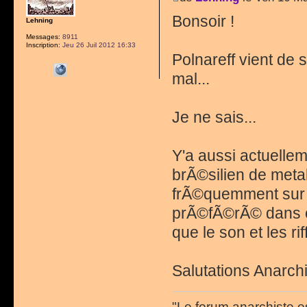
Bonsoir !
Lehning
Messages:
8911
Inscription:
Jeu 26 Juil 2012 16:33
Polnareff vient de s
mal...
Je ne sais...
Y'a aussi actuelle
brÃ©silien de meta
frÃ©quemment sur l
prÃ©fÃ©rÃ© dans c
que le son et les r
Salutations Anarchi
"Le forum anarchiste e