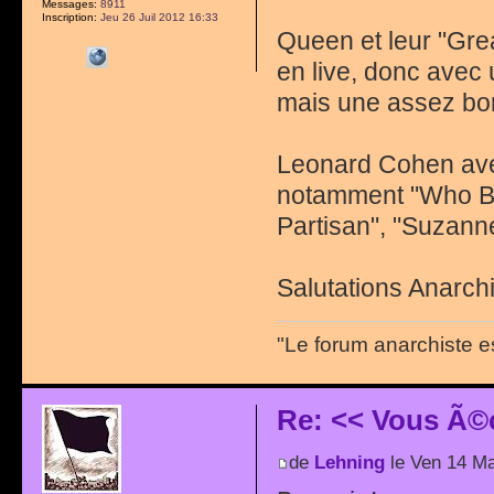
Messages:
8911
Inscription:
Jeu 26 Juil 2012 16:33
Queen et leur "Gre
en live, donc avec 
mais une assez bo
Leonard Cohen avec
notamment "Who By
Partisan", "Suzanne
Salutations Anarchi
"Le forum anarchiste e
Re: << Vous Ã©
de
Lehning
le Ven 14 Ma