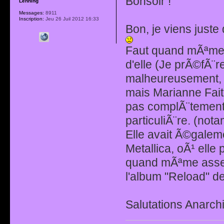
Bonsoir !
Lehning
Messages:
8911
Inscription:
Jeu 26 Juil 2012 16:33
Bon, je viens juste 
Faut quand mÃªme b
d'elle (Je prÃ©fÃ¨re
malheureusement, p
mais Marianne Fait
pas complÃ¨tement 
particuliÃ¨re. (no
Elle avait Ã©galem
Metallica, oÃ¹ elle 
quand mÃªme assez
l'album "Reload" de
Salutations Anarchi