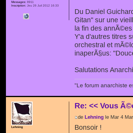
Messages:
8911
Inscription:
Jeu 26 Juil 2012 16:33
Du Daniel Guichard 
Gitan" sur une vie
la fin des annÃ©es 
Y'a d'autres titres 
orchestral et mÃ©
inaperÃ§us: "Douc
Salutations Anarchi
"Le forum anarchiste e
Re: << Vous Ã©
de
Lehning
le Mar 4 Mar
Bonsoir !
Lehning