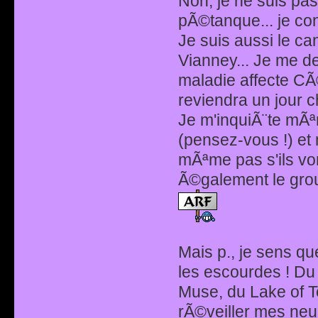
Non, je ne suis pas
pÃ©tanque... je con
Je suis aussi le can
Vianney... Je me d
maladie affecte CÃ
reviendra un jour c
Je m'inquiÃ¨te mÃª
(pensez-vous !) et
mÃªme pas s'ils von
Ã©galement le grou
Mais p., je sens qu
les escourdes ! Du
Muse, du Lake of T
rÃ©veiller mes neuro