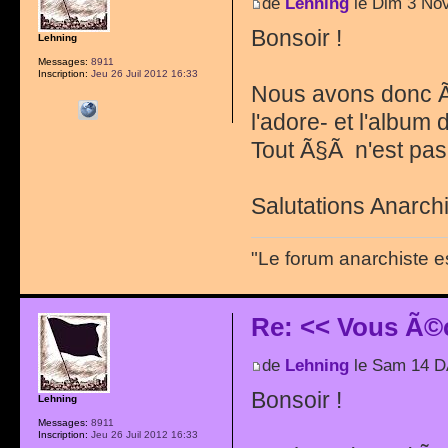
de
Lehning
le Dim 3 Nov
Bonsoir !
Lehning
Messages:
8911
Inscription:
Jeu 26 Juil 2012 16:33
Nous avons donc Ã
l'adore- et l'album 
Tout Ã§Ã n'est pas 
Salutations Anarchi
"Le forum anarchiste e
Re: << Vous Ã©
de
Lehning
le Sam 14 D
Bonsoir !
Lehning
Messages:
8911
Inscription:
Jeu 26 Juil 2012 16:33