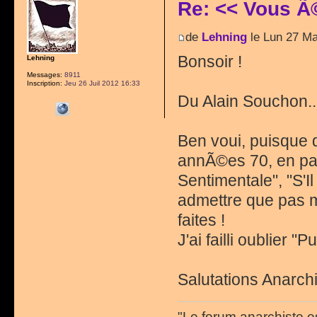
Re: << Vous Ã
de
Lehning
le Lun 27 Ma
Bonsoir !
Lehning
Messages:
8911
Inscription:
Jeu 26 Juil 2012 16:33
Du Alain Souchon..
Ben voui, puisque 
annÃ©es 70, en pa
Sentimentale", "S'Il
admettre que pas m
faites !
J'ai failli oublier 
Salutations Anarchi
"Le forum anarchiste e