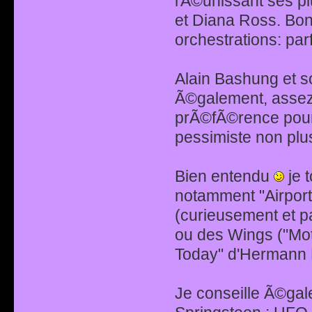
rÃ©unissant ses pl
et Diana Ross. Bo
orchestrations: par
Alain Bashung et so
Ã©galement, assez 
prÃ©fÃ©rence pour 
pessimiste non plus 
Bien entendu
je 
notamment "Airport
(curieusement et p
ou des Wings ("Mot
Today" d'Hermann E
Je conseille Ã©gal