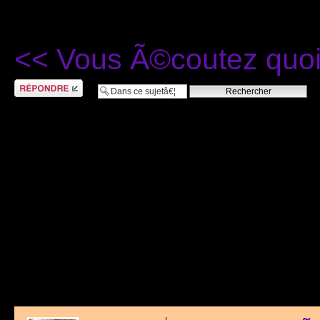
<< Vous Ã©coutez quo
RÃ©pondre