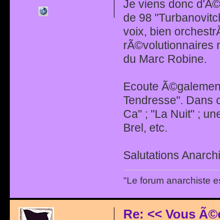
Je viens donc d'Ã©
de 98 "Turbanovitc
voix, bien orchest
rÃ©volutionnaires 
du Marc Robine.
Ecoute Ã©galement 
Tendresse". Dans c
Ca" ; "La Nuit" ; u
Brel, etc.
Salutations Anarchi
"Le forum anarchiste e
Re: << Vous Ã©