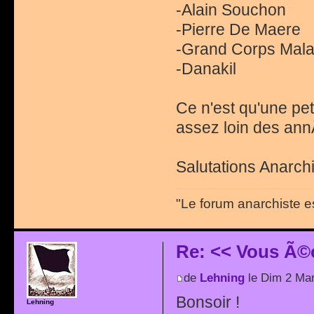
-Alain Souchon
-Pierre De Maere
-Grand Corps Mal
-Danakil
Ce n'est qu'une peti
assez loin des an
Salutations Anarchi
"Le forum anarchiste e
Re: << Vous Ã©
de
Lehning
le Dim 2 Mar
Bonsoir !
Lehning