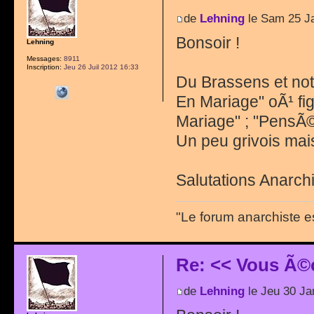
de
Lehning
le Sam 25 J
Bonsoir !
Lehning
Messages:
8911
Inscription:
Jeu 26 Juil 2012 16:33
Du Brassens et n
En Mariage" oÃ¹ fi
Mariage" ; "PensÃ©
Un peu grivois mais
Salutations Anarchi
"Le forum anarchiste e
Re: << Vous Ã©
de
Lehning
le Jeu 30 Ja