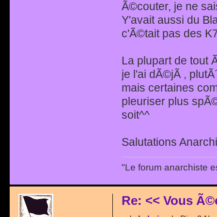
Ã©couter, je ne sa
Y'avait aussi du B
c'Ã©tait pas des K7 
La plupart de tout
je l'ai dÃ©jÃ , plu
mais certaines co
pleuriser plus spÃ©
soit^^
Salutations Anarchi
"Le forum anarchiste e
Re: << Vous Ã©