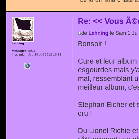
Re: << Vous Ã©
de
Lehning
le Sam 1 Jui
Bonsoir !
Lehning
Messages:
8911
Inscription:
Jeu 26 Juil 2012 16:33
Cure et leur album
esgourdes mais y'
mal, ressemblant 
meilleur album, c'es
Stephan Eicher et 
cru !
Du Lionel Richie e