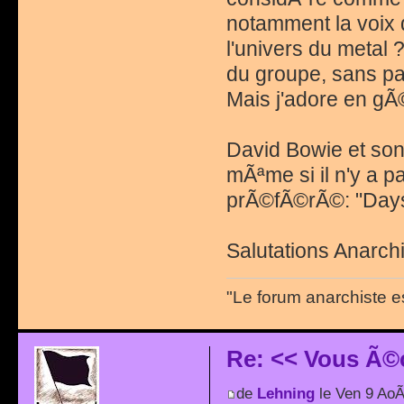
notamment la voix 
l'univers du metal ?
du groupe, sans parl
Mais j'adore en g
David Bowie et son
mÃªme si il n'y a 
prÃ©fÃ©rÃ©: "Days
Salutations Anarchi
"Le forum anarchiste e
Re: << Vous Ã©
de
Lehning
le Ven 9 AoÃ