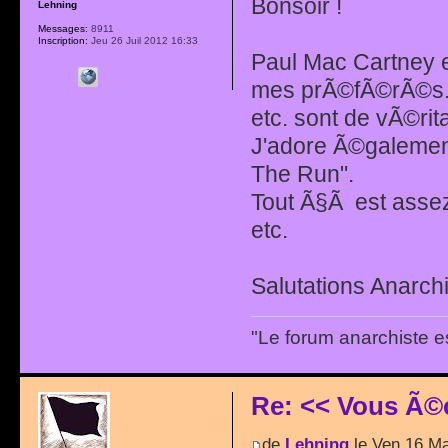
Bonsoir !
Lehning
Messages:
8911
Inscription:
Jeu 26 Juil 2012 16:33
Paul Mac Cartney et
mes prÃ©fÃ©rÃ©s. "P
etc. sont de vÃ©rit
J'adore Ã©galemen
The Run".
Tout Ã§Ã est assez
etc.
Salutations Anarchi
"Le forum anarchiste e
Re: << Vous Ã©
de
Lehning
le Ven 16 Ma