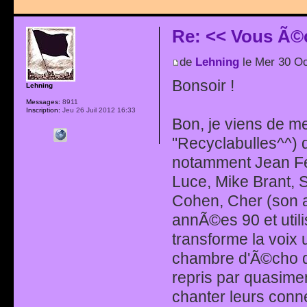
Re: << Vous Ã©
de
Lehning
le Mer 30 Oc
Bonsoir !
Lehning
Messages:
8911
Inscription:
Jeu 26 Juil 2012 16:33
Bon, je viens de me 
"Recyclabulles^^) 
notamment Jean Fer
Luce, Mike Brant, S
Cohen, Cher (son a
annÃ©es 90 et util
transforme la voix
chambre d'Ã©cho d
repris par quasimen
chanter leurs conne