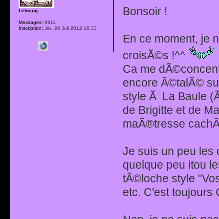
Bonsoir !
Lehning
Messages:
8911
Inscription:
Jeu 26 Juil 2012 16:33
En ce moment, je n
croisÃ©s !^^
Ca me dÃ©concentre
encore Ã©talÃ© sur
style Ã La Baule (Ã
de Brigitte et de M
maÃ®tresse cachÃ
Je suis un peu les 
quelque peu itou l
tÃ©loche style "V
etc. C'est toujours