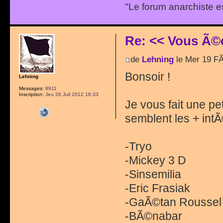
"Le forum anarchiste e
Re: << Vous Ã©
de
Lehning
le Mer 19 F
Bonsoir !
Lehning
Messages:
8911
Inscription:
Jeu 26 Juil 2012 16:33
Je vous fait une pe
semblent les + int
-Tryo
-Mickey 3 D
-Sinsemilia
-Eric Frasiak
-GaÃ©tan Roussel
-BÃ©nabar