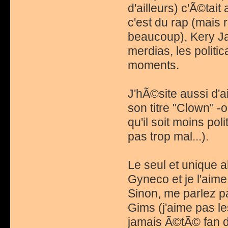
d'ailleurs) c'Ã©ta
c'est du rap (mais
beaucoup), Kery Ja
merdias, les politic
moments.
J'hÃ©site aussi d'a
son titre "Clown" 
qu'il soit moins pol
pas trop mal...).
Le seul et unique a
Gyneco et je l'aime
Sinon, me parlez 
Gims (j'aime pas l
jamais Ã©tÃ© fan d