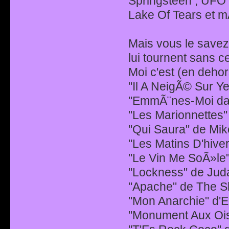
Springsteen ; UFO 
Lake Of Tears et
Mais vous le savez
lui tournent sans c
Moi c'est (en deho
"Il A NeigÃ© Sur Ye
"EmmÃ¨nes-Moi dan
"Les Marionnettes"
"Qui Saura" de Mik
"Les Matins D'hiv
"Le Vin Me SoÃ»le"
"Lockness" de Juda
"Apache" de The 
"Mon Anarchie" d'Er
"Monument Aux Ois