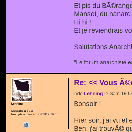
Et pis du BÃ©range
Manset, du nanard L
Hi hi !
Et je reviendrais vo
Salutations Anarchi
"Le forum anarchiste e
Re: << Vous Ã©
de
Lehning
le Sam 19 O
Bonsoir !
Lehning
Messages:
8911
Inscription:
Jeu 26 Juil 2012 16:33
Hier soir, j'ai vu e
Ben, j'ai trouvÃ© 