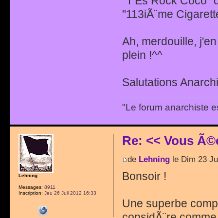
"T'Es Rock Coco" 
"113iÃ¨me Cigarett
Ah, merdouille, j'e
plein !^^
Salutations Anarchi
"Le forum anarchiste e
Re: << Vous Ã©
de
Lehning
le Dim 23 Ju
Bonsoir !
Lehning
Messages:
8911
Inscription:
Jeu 26 Juil 2012 16:33
Une superbe compil
considÃ¨re comme l