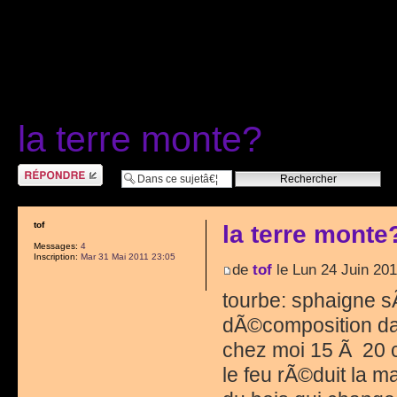
la terre monte?
RÃ©pondre
tof
la terre monte
Messages:
4
Inscription:
Mar 31 Mai 2011 23:05
de
tof
le Lun 24 Juin 201
tourbe: sphaigne 
dÃ©composition da
chez moi 15 Ã 20 
le feu rÃ©duit la ma