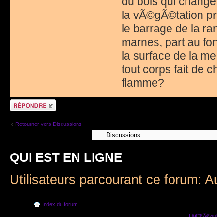
du bois qui change 
la vÃ©gÃ©tation p
le barrage de la ra
marnes, part au fon
la surface de la me
tout corps fait de 
flamme?
RÃ©pondre
Retourner vers Discussions
QUI EST EN LIGNE
Utilisateurs parcourant ce forum: A
Index du forum
Lâ€™Ã©quip