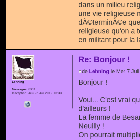
dans un milieu rel
une vie religieuse
dÃ©terminÃ©e que p
religieuse qu'on a
en militant pour la 
Re: Bonjour !
de
Lehning
le Mer 7 Jui
Bonjour !
Lehning
Messages:
8911
Inscription:
Jeu 26 Juil 2012 16:33
Voui... C'est vrai 
d'ailleurs !
La femme de Besanc
Neuilly !
On pourrait multipl