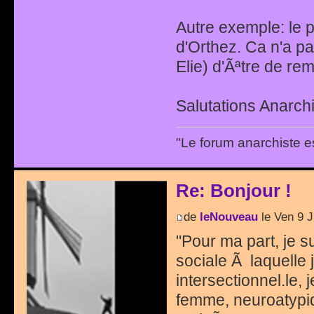
Autre exemple: le 
d'Orthez. Ca n'a p
Elie) d'Ãªtre de r
Salutations Anarchi
"Le forum anarchiste e
Re: Bonjour !
de
leNouveau
le Ven 9 J
"Pour ma part, je s
sociale Ã laquelle 
intersectionnel.le,
femme, neuroatypiq