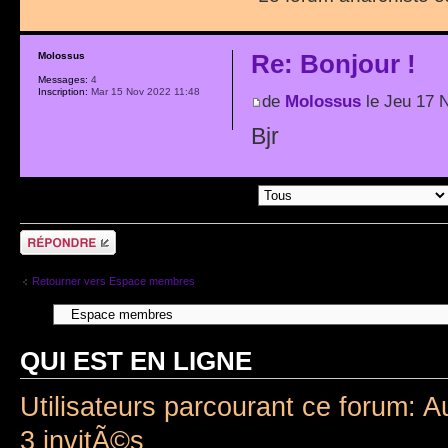
Re: Bonjour !
Molossus
Messages:
4
Inscription:
Mar 15 Nov 2022 11:48
de
Molossus
le Jeu 17 
Bjr
Afficher les messages postÃ©s depuis:
RÃ©pondre
Retourner vers Espace membres
QUI EST EN LIGNE
Utilisateurs parcourant ce forum: A
3 invitÃ©s