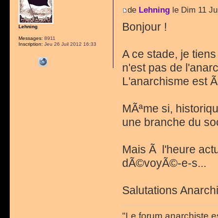
de
Lehning
le Dim 11 Ju
Bonjour !
Lehning
Messages:
8911
Inscription:
Jeu 26 Juil 2012 16:33
A ce stade, je tie
n'est pas de l'anar
L'anarchisme est Ã 
MÃªme si, histori
une branche du soci
Mais Ã l'heure actu
dÃ©voyÃ©-e-s...
Salutations Anarchi
"Le forum anarchiste e