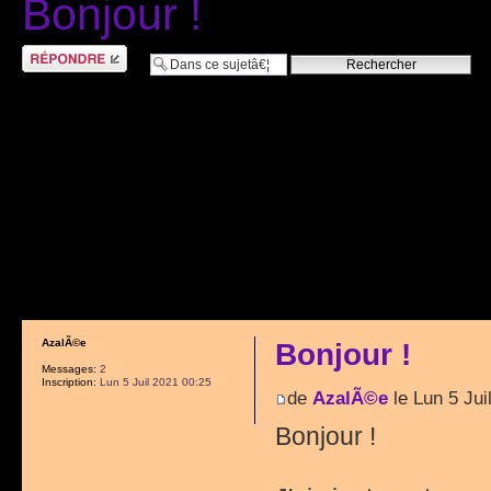
Bonjour !
RÃ©pondre
AzalÃ©e
Bonjour !
Messages:
2
Inscription:
Lun 5 Juil 2021 00:25
de
AzalÃ©e
le Lun 5 Jui
Bonjour !