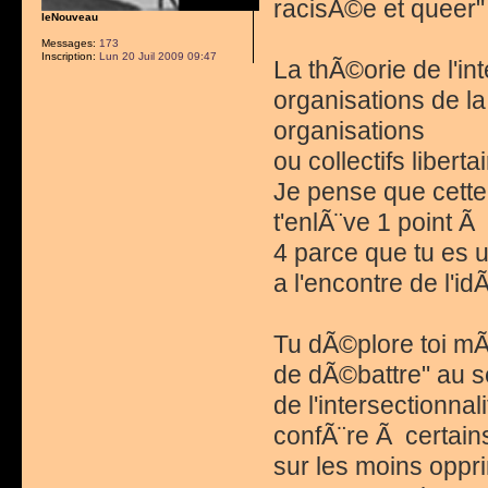
racisÃ©e et queer"
leNouveau
Messages:
173
Inscription:
Lun 20 Juil 2009 09:47
La thÃ©orie de l'i
organisations de l
organisations
ou collectifs liberta
Je pense que cette 
t'enlÃ¨ve 1 point Ã 
4 parce que tu es 
a l'encontre de l'i
Tu dÃ©plore toi mÃ
de dÃ©battre" au s
de l'intersectionna
confÃ¨re Ã certain
sur les moins oppr