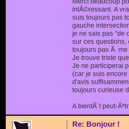
Merci beaucoup po
intÃ©ressant. A vra
suis toujours pas 
gauche intersectio
je ne sais pas "de
sur ces questions, 
toujours pas Ã me
Je trouve triste qu
Je ne participerai
(car je suis encor
d'avis suffisamment
toujours curieuse de
A bientÃ´t peut-Ãªtr
Re: Bonjour !