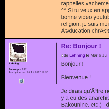
rappelles vachemen
^^ Si tu veux en ap
bonne video youtube
religion, je suis m
Ã©ducation chrÃ©t
Re: Bonjour !
de
Lehning
le Mar 6 Jui
Bonjour !
Lehning
Messages:
8911
Inscription:
Jeu 26 Juil 2012 16:33
Bienvenue !
Je dirais qu'Ãªtre 
y a eu des anarchi
Bakounine, etc.) ; 