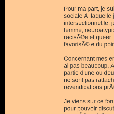
Pour ma part, je su
sociale Ã laquelle 
intersectionnel.le,
femme, neuroatypiq
racisÃ©e et queer. 
favorisÃ©.e du poi
Concernant mes eng
ai pas beaucoup, Ã 
partie d'une ou de
ne sont pas rattac
revendications prÃ©
Je viens sur ce fo
pour pouvoir discut