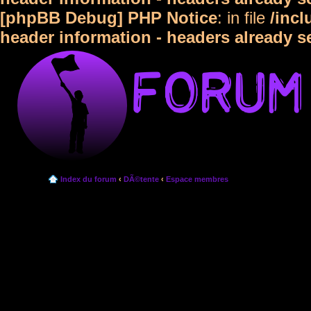
[phpBB Debug] PHP Notice
: in file
/inc
header information - headers already s
Index du forum
‹
DÃ©tente
‹
Espace membres