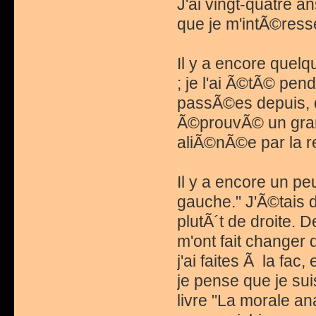
J'ai vingt-quatre a
que je m'intÃ©ress
Il y a encore quelq
; je l'ai Ã©tÃ© pe
passÃ©es depuis, qu
Ã©prouvÃ© un grand
aliÃ©nÃ©e par la re
Il y a encore un peu
gauche." J'Ã©tais d
plutÃ´t de droite.
m'ont fait changer
j'ai faites Ã la fac
je pense que je su
livre "La morale a