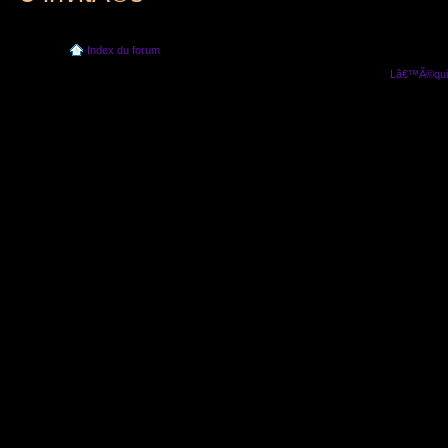
Index du forum
Lâ€™Ã©quip