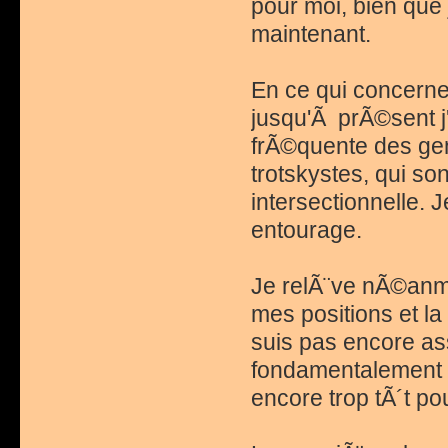
pour moi, bien que j
maintenant.
En ce qui concerne 
jusqu'Ã prÃ©sent j
frÃ©quente des gen
trotskystes, qui s
intersectionnelle.
entourage.
Je relÃ¨ve nÃ©anmo
mes positions et la
suis pas encore ass
fondamentalement u
encore trop tÃ´t p