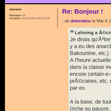
Re: Bonjour !
dotorabou
Messages:
20
Inscription:
Sam 10 Avr 2021 22:00
de
dotorabou
le Mar 6 J
Lehning a Ã©cri
Je dirais qu'Ãªtr
y a eu des anarc
Bakounine, etc.) 
A l'heure actuell
dans la classe mo
encore certain-e-
prÃ©caires, etc
par ex.
A la base, de tou
(riche ou pauvre, 