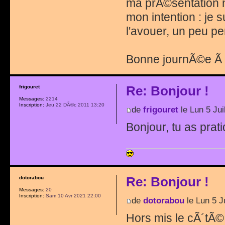
ma prÃ©sentation n
mon intention : je 
l'avouer, un peu pe
Bonne journÃ©e Ã 
Re: Bonjour !
frigouret
Messages:
2214
Inscription:
Jeu 22 DÃ©c 2011 13:20
de
frigouret
le Lun 5 Jui
Bonjour, tu as prat
Re: Bonjour !
dotorabou
Messages:
20
Inscription:
Sam 10 Avr 2021 22:00
de
dotorabou
le Lun 5 J
Hors mis le cÃ´tÃ©