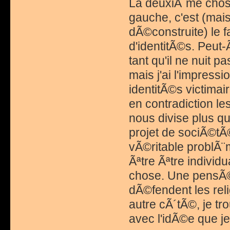
La deuxiÃ¨me chose
gauche, c'est (mais
dÃ©construite) le fa
d'identitÃ©s. Peut-
tant qu'il ne nuit p
mais j'ai l'impres
identitÃ©s victimai
en contradiction le
nous divise plus q
projet de sociÃ©tÃ
vÃ©ritable problÃ¨m
Ãªtre Ãªtre individ
chose. Une pensÃ©e
dÃ©fendent les reli
autre cÃ´tÃ©, je tr
avec l'idÃ©e que je