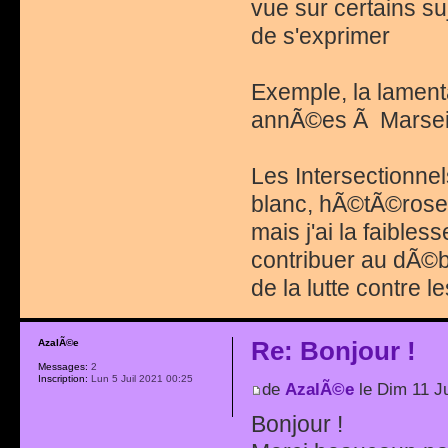
vue sur certains suj
de s'exprimer
Exemple, la lamenta
annÃ©es Ã Marsei
Les Intersectionne
blanc, hÃ©tÃ©rose
mais j'ai la faible
contribuer au dÃ©b
de la lutte contre l
Re: Bonjour !
AzalÃ©e
Messages:
2
Inscription:
Lun 5 Juil 2021 00:25
de
AzalÃ©e
le Dim 11 Ju
Bonjour !