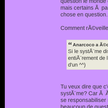
question le monde da
mais certains Ã par
chose en question.
Comment rÃ©veille
Anarcoco a Ã©cr
Si le systÃ¨me di
entiÃ¨rement de l
d'un ^^)
Tu veux dire que c'
systÃ¨me? Car Ã Ã§
se responsabiliser
beaucoup de questi