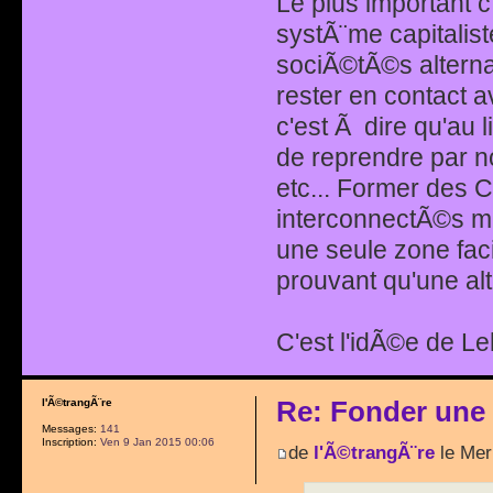
Le plus important 
systÃ¨me capitalis
sociÃ©tÃ©s alternat
rester en contact a
c'est Ã dire qu'au l
de reprendre par n
etc... Former des C
interconnectÃ©s ma
une seule zone faci
prouvant qu'une al
C'est l'idÃ©e de Le
Re: Fonder une
l'Ã©trangÃ¨re
Messages:
141
Inscription:
Ven 9 Jan 2015 00:06
de
l'Ã©trangÃ¨re
le Mer