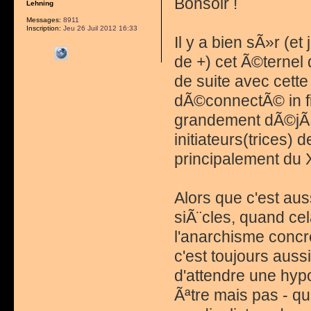
Bonsoir !
Lehning
Messages:
8911
Inscription:
Jeu 26 Juil 2012 16:33
Il y a bien sÃ»r (et
de +) cet Ã©ternel 
de suite avec cette
dÃ©connectÃ© in fin
grandement dÃ©jÃ l
initiateurs(trices
principalement du 
Alors que c'est aus
siÃ¨cles, quand cel
l'anarchisme concr
c'est toujours auss
d'attendre une hyp
Ãªtre mais pas - q