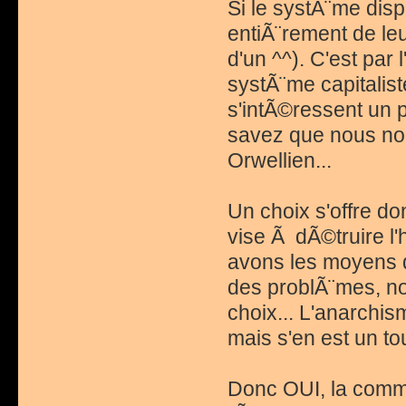
Si le systÃ¨me disp
entiÃ¨rement de leu
d'un ^^). C'est par 
systÃ¨me capitalis
s'intÃ©ressent un 
savez que nous no
Orwellien...
Un choix s'offre d
vise Ã dÃ©truire l'
avons les moyens 
des problÃ¨mes, nou
choix... L'anarchis
mais s'en est un to
Donc OUI, la commu