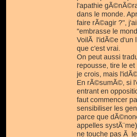
l'apathie gÃ©nÃ©ral
dans le monde. Ap
faire rÃ©agir ?", j
"embrasse le monde 
VoilÃ l'idÃ©e d'un l
que c'est vrai.
On peut aussi tradu
repousse, tire le et
je crois, mais l'idÃ
En rÃ©sumÃ©, si l'
entrant en oppositi
faut commencer par
sensibiliser les ge
parce que dÃ©nonce
appelles systÃ¨me) 
ne touche pas Ã leu