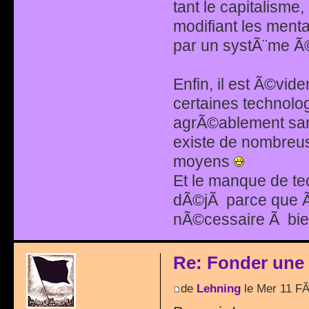
tant le capitalisme,
modifiant les ment
par un systÃ¨me Ã
Enfin, il est Ã©vid
certaines technolo
agrÃ©ablement sans 
existe de nombreus
moyens
Et le manque de te
dÃ©jÃ parce que Ã§
nÃ©cessaire Ã bie
Re: Fonder une
de
Lehning
le Mer 11 F