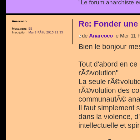
"Le forum anarchiste e
Re: Fonder une
Anarcoco
Messages:
55
Inscription:
Mar 3 FÃ©v 2015 22:35
de
Anarcoco
le Mer 11 
Bien le bonjour me
Tout d'abord en ce
rÃ©volution"...
La seule rÃ©voluti
rÃ©volution des con
communautÃ© anarch
Il faut simplement s
dans la violence, d
intellectuelle et spir