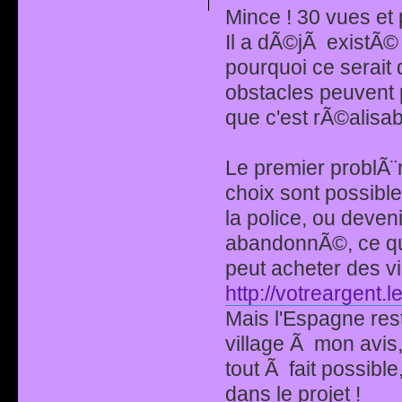
Mince ! 30 vues e
Il a dÃ©jÃ existÃ
pourquoi ce serait
obstacles peuvent 
que c'est rÃ©alisab
Le premier problÃ¨m
choix sont possibl
la police, ou deven
abandonnÃ©, ce qui 
peut acheter des vi
http://votreargent.l
Mais l'Espagne reste
village Ã mon avis,
tout Ã fait possibl
dans le projet !