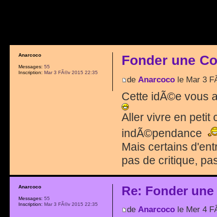
Anarcoco
Fonder une C
Messages:
55
Inscription:
Mar 3 FÃ©v 2015 22:35
de
Anarcoco
le Mar 3 F
Cette idÃ©e vous a 
Aller vivre en petit
indÃ©pendance
Mais certains d'ent
pas de critique, pas
Re: Fonder une
Anarcoco
Messages:
55
Inscription:
Mar 3 FÃ©v 2015 22:35
de
Anarcoco
le Mer 4 F