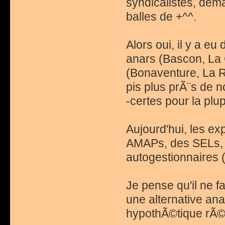
syndicalistes, dem
balles de +^^.
Alors oui, il y a
anars (Bascon, La C
(Bonaventure, La 
pis plus prÃ¨s de 
-certes pour la pl
Aujourd'hui, les e
AMAPs, des SELs, 
autogestionnaires (
Je pense qu'il ne f
une alternative anar
hypothÃ©tique rÃ©