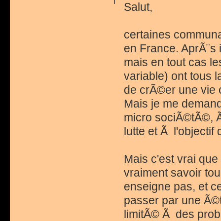
Salut,
certaines communau
en France. AprÃ¨s 
mais en tout cas les
variable) ont tous
de crÃ©er une vie 
Mais je me demande s
micro sociÃ©tÃ©, Ã
lutte et Ã l'objecti
Mais c'est vrai que
vraiment savoir to
enseigne pas, et ce
passer par une Ã©
limitÃ© Ã des prob