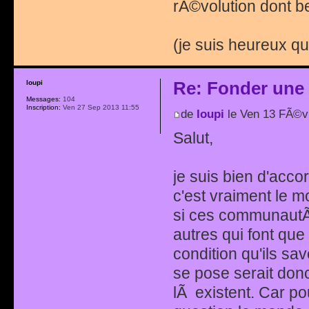
rÃ©volution dont b
(je suis heureux q
Re: Fonder une
loupi
Messages:
104
Inscription:
Ven 27 Sep 2013 11:55
de
loupi
le Ven 13 FÃ©v
Salut,
je suis bien d'acc
c'est vraiment le 
si ces communautÃ©
autres qui font que
condition qu'ils sa
se pose serait do
lÃ existent. Car po