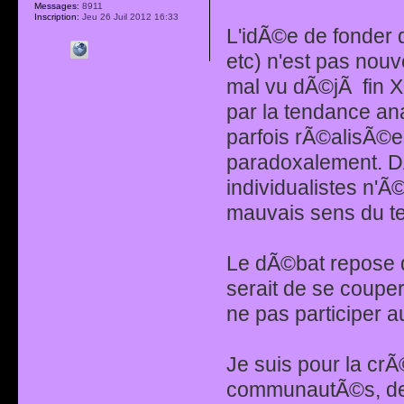
Messages:
8911
Inscription:
Jeu 26 Juil 2012 16:33
L'idÃ©e de fonder
etc) n'est pas nouv
mal vu dÃ©jÃ fin 
par la tendance an
parfois rÃ©alisÃ©es 
paradoxalement. DÃ
individualistes n'
mauvais sens du t
Le dÃ©bat repose d
serait de se couper
ne pas participer a
Je suis pour la crÃ
communautÃ©s, de 