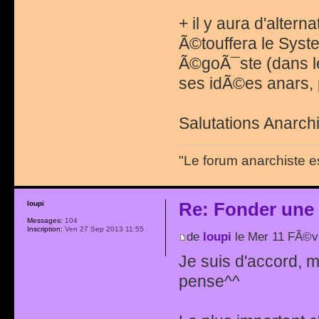
+ il y aura d'altern
Ã©touffera le Syst
Ã©goÃ¯ste (dans l
ses idÃ©es anars, 
Salutations Anarchi
"Le forum anarchiste e
Re: Fonder une
loupi
Messages:
104
Inscription:
Ven 27 Sep 2013 11:55
de
loupi
le Mer 11 FÃ©v
Je suis d'accord, m
pense^^