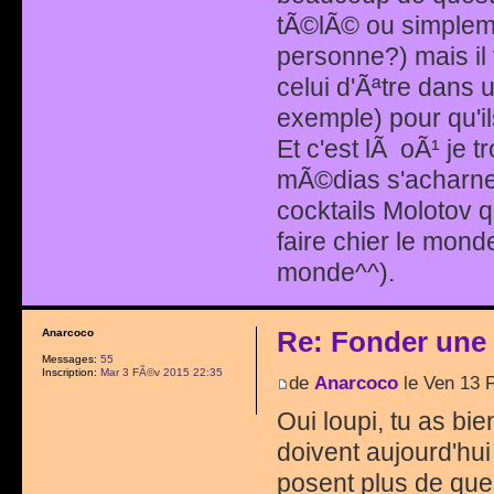
tÃ©lÃ© ou simpleme
personne?) mais il
celui d'Ãªtre dans
exemple) pour qu'il
Et c'est lÃ oÃ¹ je 
mÃ©dias s'acharnen
cocktails Molotov qu
faire chier le monde
monde^^).
Re: Fonder une
Anarcoco
Messages:
55
Inscription:
Mar 3 FÃ©v 2015 22:35
de
Anarcoco
le Ven 13 
Oui loupi, tu as b
doivent aujourd'hui
posent plus de ques