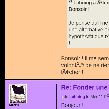
Lehning a Ã©cri
Bonsoir !
Je pense qu'il ne
une alternative an
hypothÃ©tique rÃ
!
Bonsoir ! Il me sem
volontÃ© de ne rien
lÃ¢cher !
Re: Fonder une
de
Lehning
le Mer 11 F
Bonjour !
Lehning