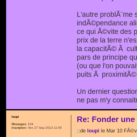
L'autre problÃ¨me s
indÃ©pendance alim
ce qui Ã©vite des
prix de la terre n'e
la capacitÃ© Ã cult
pars de principe que
(ou que l'on pouvai
puits Ã proximitÃ©
Un dernier questio
ne pas m'y connait
Re: Fonder une
loupi
Messages:
104
Inscription:
Ven 27 Sep 2013 11:55
de
loupi
le Mar 10 FÃ©v