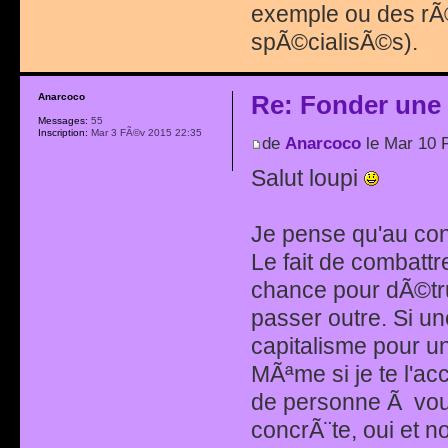
exemple ou des rÃ©
spÃ©cialisÃ©s).
Re: Fonder une
Anarcoco
Messages:
55
Inscription:
Mar 3 FÃ©v 2015 22:35
de
Anarcoco
le Mar 10 
Salut loupi
Je pense qu'au cont
Le fait de combattr
chance pour dÃ©tru
passer outre. Si u
capitalisme pour un
MÃªme si je te l'a
de personne Ã voul
concrÃ¨te, oui et n