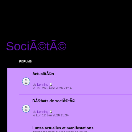
SociÃ©tÃ©
FORUMS
ActualitÃ©s
de
Lehning
le Jeu 26 FÃ©v 2026 21:14
DÃ©bats de sociÃ©tÃ©
de
Lehning
le Lun 12 Jan 2026 13:34
Luttes actuelles et manifestations