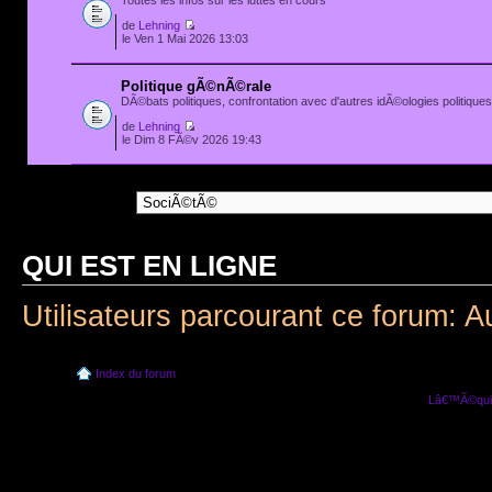
Toutes les infos sur les luttes en cours
de
Lehning
le Ven 1 Mai 2026 13:03
Politique gÃ©nÃ©rale
DÃ©bats politiques, confrontation avec d'autres idÃ©ologies politiques.
de
Lehning
le Dim 8 FÃ©v 2026 19:43
Aller Ã :
QUI EST EN LIGNE
Utilisateurs parcourant ce forum: A
Index du forum
Lâ€™Ã©quip