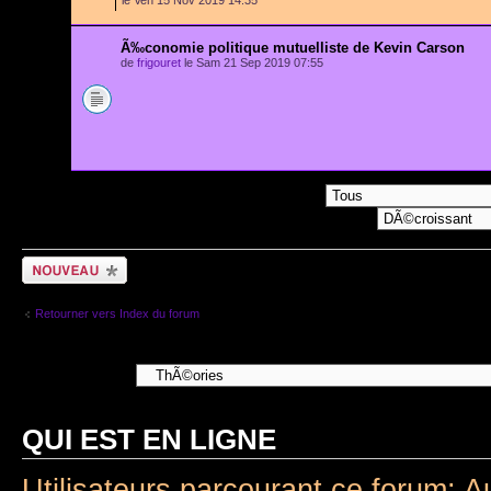
le Ven 15 Nov 2019 14:35
Ã‰conomie politique mutuelliste de Kevin Carson
de
frigouret
le Sam 21 Sep 2019 07:55
Afficher les sujets postÃ©s depuis:
Ecrire un nouveau
sujet
Retourner vers Index du forum
Aller Ã :
QUI EST EN LIGNE
Utilisateurs parcourant ce forum: A