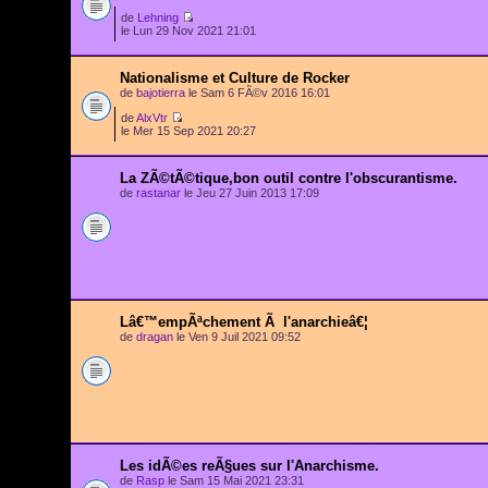
de
Lehning
le Lun 29 Nov 2021 21:01
Nationalisme et Culture de Rocker
de
bajotierra
le Sam 6 FÃ©v 2016 16:01
de
AlxVtr
le Mer 15 Sep 2021 20:27
La ZÃ©tÃ©tique,bon outil contre l'obscurantisme.
de
rastanar
le Jeu 27 Juin 2013 17:09
Lâ€™empÃªchement Ã l'anarchieâ€¦
de
dragan
le Ven 9 Juil 2021 09:52
Les idÃ©es reÃ§ues sur l'Anarchisme.
de
Rasp
le Sam 15 Mai 2021 23:31