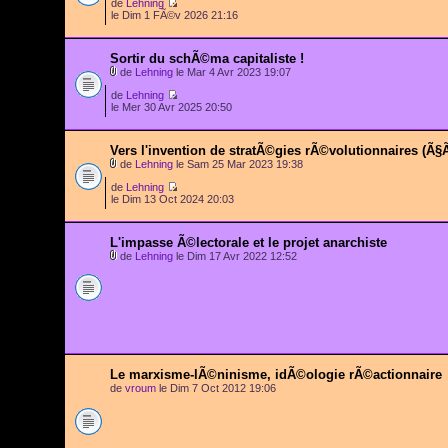
de
Lehning
le Dim 1 FÃ©v 2026 21:16
Sortir du schÃ©ma capitaliste !
de
Lehning
le Mar 4 Avr 2023 19:07
de
Lehning
le Mer 30 Avr 2025 20:50
Vers l'invention de stratÃ©gies rÃ©volutionnaires (Ã§
de
Lehning
le Sam 25 Mar 2023 19:38
de
Lehning
le Dim 13 Oct 2024 20:03
L'impasse Ã©lectorale et le projet anarchiste
de
Lehning
le Dim 17 Avr 2022 12:52
Le marxisme-lÃ©ninisme, idÃ©ologie rÃ©actionnaire
de
vroum
le Dim 7 Oct 2012 19:06