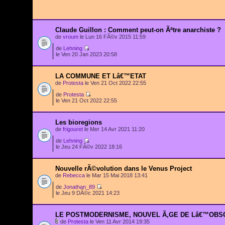
Claude Guillon : Comment peut-on Ãªtre anarchiste ?
de
vroum
le Lun 16 FÃ©v 2015 11:59
de
Lehning
le Ven 20 Jan 2023 20:58
LA COMMUNE ET Lâ€™ETAT
de
Protesta
le Ven 21 Oct 2022 22:55
de
Protesta
le Ven 21 Oct 2022 22:55
Les bioregions
de
frigouret
le Mer 14 Avr 2021 11:20
de
Lehning
le Jeu 24 FÃ©v 2022 18:16
Nouvelle rÃ©volution dans le Venus Project
de
Rebecca
le Mar 15 Mai 2018 13:41
de
Jonathan_89
le Jeu 9 DÃ©c 2021 14:23
LE POSTMODERNISME, NOUVEL Ã‚GE DE Lâ€™OBS
de
Protesta
le Ven 11 Avr 2014 19:35