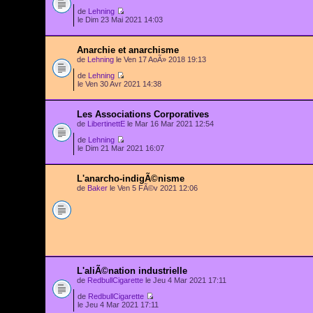
de
Lehning
le Dim 23 Mai 2021 14:03
Anarchie et anarchisme
de
Lehning
le Ven 17 AoÃ» 2018 19:13
de
Lehning
le Ven 30 Avr 2021 14:38
Les Associations Corporatives
de
LibertinettE
le Mar 16 Mar 2021 12:54
de
Lehning
le Dim 21 Mar 2021 16:07
L'anarcho-indigÃ©nisme
de
Baker
le Ven 5 FÃ©v 2021 12:06
L'aliÃ©nation industrielle
de
RedbullCigarette
le Jeu 4 Mar 2021 17:11
de
RedbullCigarette
le Jeu 4 Mar 2021 17:11