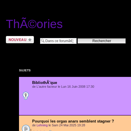
ThÃ©ories
Ecrire un nouveau
sujet
SUJETS
BibliothÃ¨que
de L'autre facteur le Lun 16 Juin 2008 17:30
Pourquoi les orgas anars semblent stagner ?
de
Lehning
le Sam 24 Mai 2025 19:28