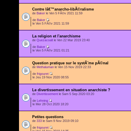
Contre lâ€™anarcho-libÃ©ralisme
de
Baker
le Ven 5 FÃ©v 2021 11:59
de
Baker
le Ven 5 FÃ©v 2021 11:59
La religion et l'anarchisme
de
Quezacoalt
le Ven 22 Mar 2019 23:40
de
Baker
le Ven 5 FÃ©v 2021 01:21
Question pratique sur le systÃ¨me pÃ©nal
de
Methaluman
le Ven 15 Nov 2019 22:33
de
frigouret
le Jeu 19 Nov 2020 08:55
Le divertissement en situation anarchiste ?
de
Divertissement
le Sam 5 Sep 2020 03:20
de
Lehning
le Mer 28 Oct 2020 18:20
Petites questions
de
333
le Sam 9 Nov 2019 09:10
de
frigouret