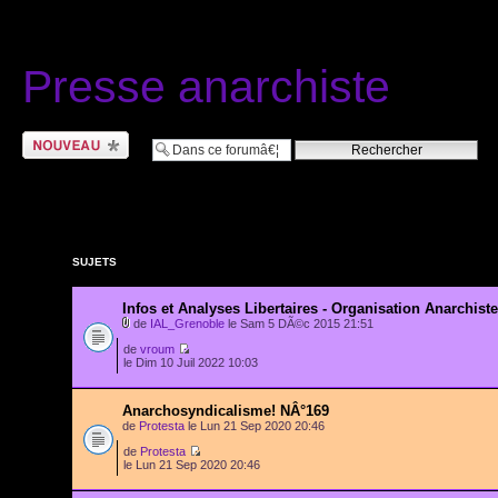
Presse anarchiste
Ecrire un nouveau
sujet
SUJETS
Infos et Analyses Libertaires - Organisation Anarchiste
de
IAL_Grenoble
le Sam 5 DÃ©c 2015 21:51
de
vroum
le Dim 10 Juil 2022 10:03
Anarchosyndicalisme! NÂ°169
de
Protesta
le Lun 21 Sep 2020 20:46
de
Protesta
le Lun 21 Sep 2020 20:46