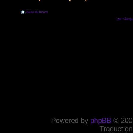
Index du forum
Lâ€™Ã©quip
Powered by
phpBB
© 2000
Traduction