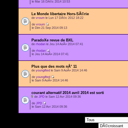
le Mar 16 DÃ©c 2014 10:53
Le Monde libertaire Hors-SÃ©rie
de
vroum
le Lun 17 DÃ©c 2012 18:22
de
vroum
le Dim 21 Sep 2014 09:13
ParadoXe revue de BXL
de
rhodan
le Jeu 14 AoÃ» 2014 07:41
de
rhodan
le Jeu 14 AoÃ» 2014 07:41
Plus que des mots nÂ° 11
de
youngifted
le Sam 9 AoÃ» 2014 14:46
de
youngifted
le Sam 9 AoÃ» 2014 14:46
courant alternatif 2014 avril 2014 est sorti
de
JPD
le Sam 12 Avr 2014 09:36
de
JPD
le Sam 12 Avr 2014 09:36
Afficher les sujets postÃ©s depuis: