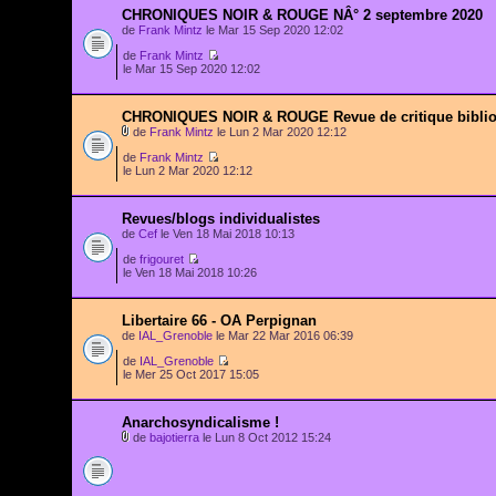
CHRONIQUES NOIR & ROUGE NÂ° 2 septembre 2020
de
Frank Mintz
le Mar 15 Sep 2020 12:02
de
Frank Mintz
le Mar 15 Sep 2020 12:02
CHRONIQUES NOIR & ROUGE Revue de critique bibli
de
Frank Mintz
le Lun 2 Mar 2020 12:12
de
Frank Mintz
le Lun 2 Mar 2020 12:12
Revues/blogs individualistes
de
Cef
le Ven 18 Mai 2018 10:13
de
frigouret
le Ven 18 Mai 2018 10:26
Libertaire 66 - OA Perpignan
de
IAL_Grenoble
le Mar 22 Mar 2016 06:39
de
IAL_Grenoble
le Mer 25 Oct 2017 15:05
Anarchosyndicalisme !
de
bajotierra
le Lun 8 Oct 2012 15:24