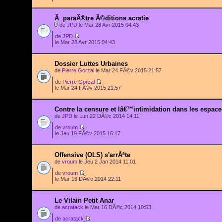
Ã paraÃ®tre Ã©ditions acratie
de
JPD
le Mar 28 Avr 2015 04:43
de
JPD
le Mar 28 Avr 2015 04:43
Dossier Luttes Urbaines
de
Pierre Gorzal
le Mar 24 FÃ©v 2015 21:57
de
Pierre Gorzal
le Mar 24 FÃ©v 2015 21:57
Contre la censure et lâ€™intimidation dans les espa
de
JPD
le Lun 22 DÃ©c 2014 14:11
de
vroum
le Jeu 19 FÃ©v 2015 16:17
Offensive (OLS) s'arrÃªte
de
vroum
le Jeu 2 Jan 2014 11:01
de
vroum
le Mar 16 DÃ©c 2014 22:11
Le Vilain Petit Anar
de
acratack
le Mar 16 DÃ©c 2014 10:53
de
acratack