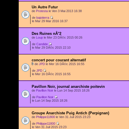
Un Autre Futur
de
Protesta
le Ven 3 Mai 2013 16:38
de
bajotierra
le Mar 29 Mar 2016 16:37
Des Ruines nÂ°2
de
Loup
le Mer 23 DÃ©c 2015 00:26
de
Candide
le Mar 29 DÃ©c 2015 22:10
concert pour courant alternatif
de
JPD
le Mer 16 DÃ©c 2015 16:55
de
JPD
le Mer 16 DÃ©c 2015 16:55
Pavillon Noir, journal anarchiste poitevin
de
Pavillon Noir
le Lun 14 Sep 2015 18:26
de
Pavillon Noir
le Lun 14 Sep 2015 18:26
Groupe Anarchiste Puig Antich (Perpignan)
de
Philippe11800
le Ven 31 Juil 2015 23:23
de
Philippe11800
le Ven 31 Juil 2015 23:23