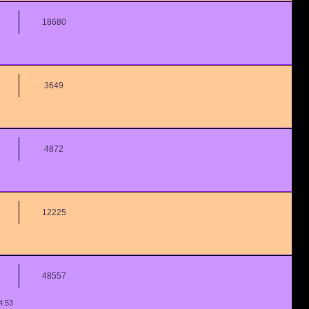
18680
3649
4872
12225
48557
4:53