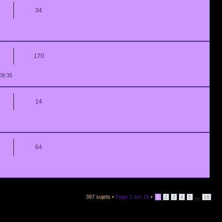
34
170
09:35
14
64
387 sujets •
Page
1
sur
16
•
...
1
2
3
4
5
16