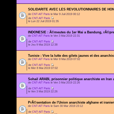
SOLIDARITE AVEC LES REVOLUTIONNAIRES DE HON
de
CNT-AIT Paris
le Mar 9 Juil 2019 00:12
de
CNT-AIT Paris
le Lun 22 Juil 2019 01:35
INDONESIE : Ã©meutes du 1er Mai a Bandung, rÃ©pr
de
CNT-AIT Paris
le Ven 3 Mai 2019 22:31
de
CNT-AIT Paris
le Jeu 9 Mai 2019 12:38
Tunisie : Vive la lutte des gilets jaunes et des anarchis
de
CNT-AIT Paris
le Mer 8 Mai 2019 07:02
de
CNT-AIT Paris
le Mer 8 Mai 2019 07:02
Sohail ARABI, prisonnier politique anarchiste en Iran 
de
CNT-AIT Paris
le Ven 3 Mai 2019 22:26
de
CNT-AIT Paris
le Ven 3 Mai 2019 22:26
PrÃ©sentation de l'Union anarchiste afghane et iranie
de
CNT-AIT Paris
le Sam 30 Mar 2019 23:12
de
CNT-AIT Paris