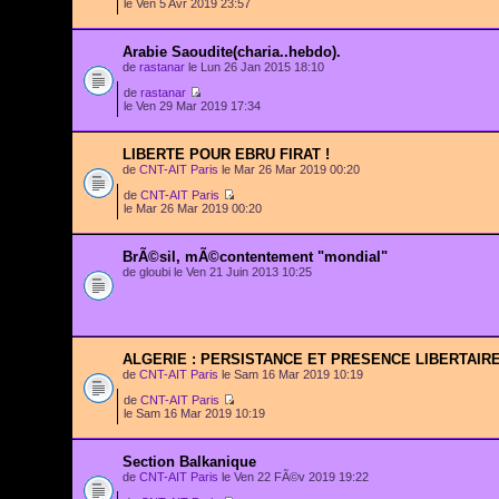
le Ven 5 Avr 2019 23:57
Arabie Saoudite(charia..hebdo).
de
rastanar
le Lun 26 Jan 2015 18:10
de
rastanar
le Ven 29 Mar 2019 17:34
LIBERTE POUR EBRU FIRAT !
de
CNT-AIT Paris
le Mar 26 Mar 2019 00:20
de
CNT-AIT Paris
le Mar 26 Mar 2019 00:20
BrÃ©sil, mÃ©contentement "mondial"
de gloubi le Ven 21 Juin 2013 10:25
ALGERIE : PERSISTANCE ET PRESENCE LIBERTAIR
de
CNT-AIT Paris
le Sam 16 Mar 2019 10:19
de
CNT-AIT Paris
le Sam 16 Mar 2019 10:19
Section Balkanique
de
CNT-AIT Paris
le Ven 22 FÃ©v 2019 19:22