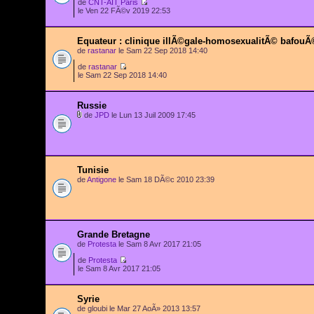
de
CNT-AIT Paris
le Ven 22 FÃ©v 2019 22:53
Equateur : clinique illÃ©gale-homosexualitÃ© bafouÃ
de
rastanar
le Sam 22 Sep 2018 14:40
de
rastanar
le Sam 22 Sep 2018 14:40
Russie
de
JPD
le Lun 13 Juil 2009 17:45
Tunisie
de
Antigone
le Sam 18 DÃ©c 2010 23:39
Grande Bretagne
de
Protesta
le Sam 8 Avr 2017 21:05
de
Protesta
le Sam 8 Avr 2017 21:05
Syrie
de gloubi le Mar 27 AoÃ» 2013 13:57