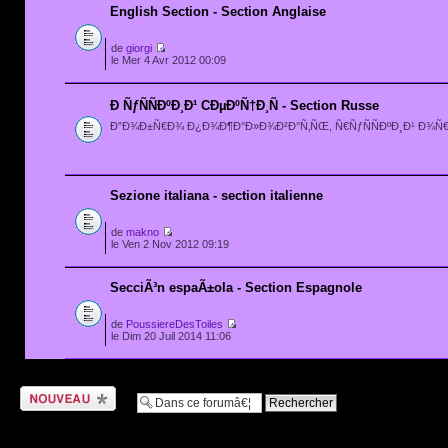
English Section - Section Anglaise
de
giorgi
le Mer 4 Avr 2012 00:09
Ð ÑƒÑÑÐºÐ¸Ð¹ CÐµÐºÑ†Ð¸Ñ - Section Russe
Ð”Ð¾Ð±Ñ€Ð¾ Ð¿Ð¾Ð¶Ð°Ð»Ð¾Ð²Ð°Ñ‚ÑŒ, Ñ€ÑƒÑÑÐºÐ¸Ð¹ Ð¾Ñ
Sezione italiana - section italienne
de
makno
le Ven 2 Nov 2012 09:19
SecciÃ³n espaÃ±ola - Section Espagnole
de
PoussiereDesToiles
le Dim 20 Juil 2014 11:06
Ecrire un nouveau
sujet