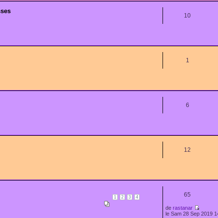
sses
10
1
6
12
65
1
2
3
4
de
rastanar
le Sam 28 Sep 2019 1