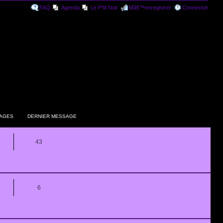
FAQ
Agenda
Le P'tit Noir
Mâ€™enregistrer
Connexion
AGES
DERNIER MESSAGE
43
6