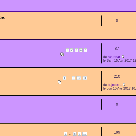
©e.
0
87
1
2
3
4
5
de
rastanar
le Sam 15 Avr 2017 1
210
...
1
9
10
11
de
bajotierra
le Lun 10 Avr 2017 10
0
199
...
1
8
9
10