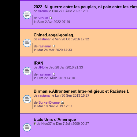
2022 :Ni guerre entre les peuples, ni paix entre les cla
de
vroum
le Dim 27 FÃ©v 2022 12:35
de
vroum
le Sam 2 Avr 2022 07:49
Chine:Laogai-goulag.
de
rastanar
le Ven 28 Oct 2016 17:32
de
rastanar
le Mar 24 Mar 2020 14:33
IRAN
de
JPD
le Jeu 28 Jan 2010 21:33
de
rastanar
le Dim 22 DÃ©c 2019 14:10
Birmanie,Affrontement Inter-religieux et Racistes !.
de
rastanar
le Lun 30 Sep 2013 15:27
de
BurkettDionne
le Mar 19 Nov 2019 12:37
Etats Unis d'Amerique
de Nico37 le Dim 7 Juin 2009 00:27