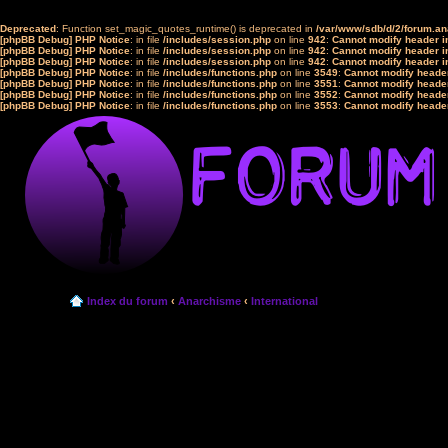
Deprecated
: Function set_magic_quotes_runtime() is deprecated in
/var/www/sdb/d/2/forum.a
[phpBB Debug] PHP Notice
: in file
/includes/session.php
on line
942
:
Cannot modify header in
[phpBB Debug] PHP Notice
: in file
/includes/session.php
on line
942
:
Cannot modify header in
[phpBB Debug] PHP Notice
: in file
/includes/session.php
on line
942
:
Cannot modify header in
[phpBB Debug] PHP Notice
: in file
/includes/functions.php
on line
3549
:
Cannot modify header
[phpBB Debug] PHP Notice
: in file
/includes/functions.php
on line
3551
:
Cannot modify header
[phpBB Debug] PHP Notice
: in file
/includes/functions.php
on line
3552
:
Cannot modify header
[phpBB Debug] PHP Notice
: in file
/includes/functions.php
on line
3553
:
Cannot modify header
Index du forum
‹
Anarchisme
‹
International