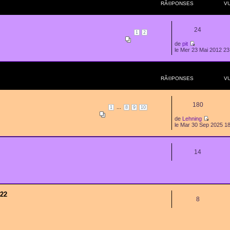
RÃ©PONSES
V
24
1
2
de
pit
le Mer 23 Mai 2012 23
RÃ©PONSES
V
180
...
1
8
9
10
de
Lehning
le Mar 30 Sep 2025 1
14
022
8