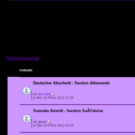
International
FORUMS
Deutscher Abschnitt - Section Allemande
de
doc tutut
le Mer 15 FÃ©v 2012 17:34
Svenska Avsnitt - Section SuÃ©doise
de gloubi
le Dim 24 FÃ©v 2013 15:43