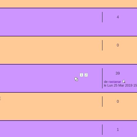
4
0
39
1
2
de
rastanar
le Lun 25 Mar 2019 15
E
0
1