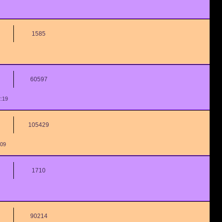
1585
60597
2:19
105429
:09
1710
90214