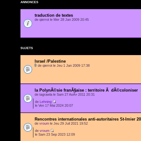
ANNONCES
traduction de textes
de qierrot le Mer 28 Jan 2009 20:45
SUJETS
Israel /Palestine
de qierrot le Jeu 1 Jan 2009 17:38
la PolynÃ©sie franÃ§aise : territoire Ã dÃ©coloniser
de tagrawla le Sam 27 AoÃ» 2011 20:31
de
Lehning
le Ven 17 Mai 2024 20:07
Rencontres internationales anti-autoritaires St-Imier 2
de
vroum
le Jeu 29 Juil 2021 19:52
de
vroum
le Sam 23 Sep 2023 12:09