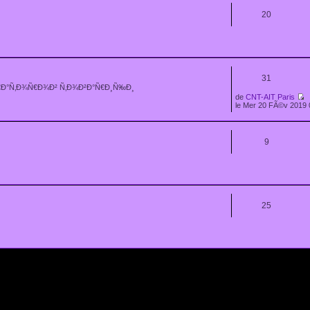
20
31
€Ð°Ñ‚Ð¾Ñ€Ð¾Ð² Ñ‚Ð¾Ð²Ð°Ñ€Ð¸Ñ‰Ð¸
de
CNT-AIT Paris
le Mer 20 FÃ©v 2019 
9
25