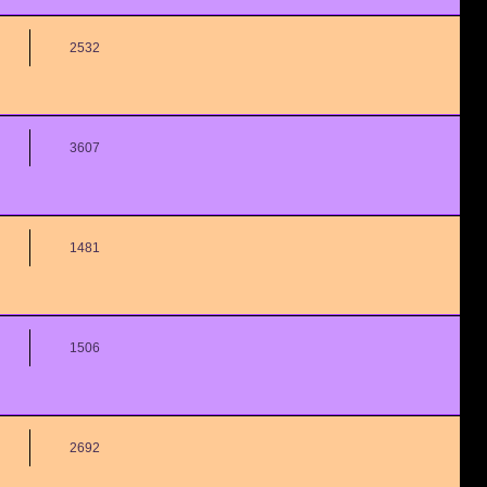
2532
3607
1481
1506
2692