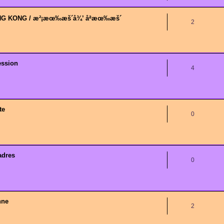
G KONG / æ²¡æœ‰æš´å¾’ åªæœ‰æš´
2
ession
4
te
0
adres
0
nne
2