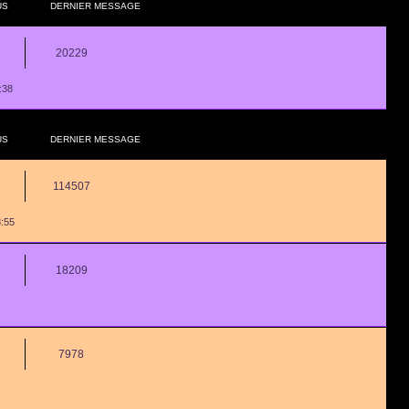
US
DERNIER MESSAGE
20229
:38
US
DERNIER MESSAGE
114507
8:55
18209
7978