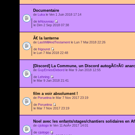
Documentaire
de
Luka
le Ven 1 Juin 2018 17:14
de
leNouveau
le Dim 2 Sep 2018 07:38
Ã€ la lanterne
de
LastWillAndTestament
le Lun 7 Mai 2018 22:26
de
frigouret
le Lun 7 Mai 2018 22:48
[Discord] La Commune, un Discord autogÃ©rÃ© anar
de
GuyErnestDebord
le Mar 9 Jan 2018 12:55
de
Lehning
le Mar 9 Jan 2018 21:41
film a voir absolument !
de
Porueitna
le Mar 7 Nov 2017 23:19
de
Porueitna
le Mar 7 Nov 2017 23:19
Noel avec les enfants/stages/chantiers solidaires en A
de
cjsitogo
le Ven 11 AoÃ» 2017 14:01
de
cjsitogo