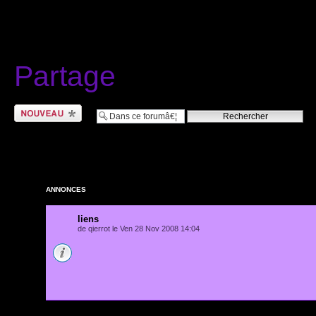
Partage
Ecrire un nouveau
sujet
ANNONCES
liens
de qierrot le Ven 28 Nov 2008 14:04