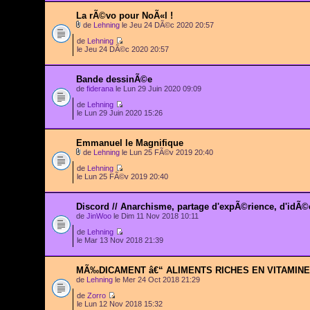
La rÃ©vo pour NoÃ«l !
de
Lehning
le Jeu 24 DÃ©c 2020 20:57
de
Lehning
le Jeu 24 DÃ©c 2020 20:57
Bande dessinÃ©e
de
fiderana
le Lun 29 Juin 2020 09:09
de
Lehning
le Lun 29 Juin 2020 15:26
Emmanuel le Magnifique
de
Lehning
le Lun 25 FÃ©v 2019 20:40
de
Lehning
le Lun 25 FÃ©v 2019 20:40
Discord // Anarchisme, partage d'expÃ©rience, d'idÃ©e 
de
JinWoo
le Dim 11 Nov 2018 10:11
de
Lehning
le Mar 13 Nov 2018 21:39
MÃ‰DICAMENT â€“ ALIMENTS RICHES EN VITAMINE
de
Lehning
le Mer 24 Oct 2018 21:29
de
Zorro
le Lun 12 Nov 2018 15:32