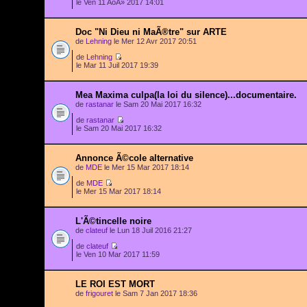
le Ven 11 AoÃ» 2017 14:01
Doc "Ni Dieu ni MaÃ®tre" sur ARTE
de
Lehning
le Mer 12 Avr 2017 20:51
de
Lehning
le Mar 11 Juil 2017 19:39
Mea Maxima culpa(la loi du silence)...documentaire.
de
rastanar
le Sam 20 Mai 2017 16:32
de
rastanar
le Sam 20 Mai 2017 16:32
Annonce Ã©cole alternative
de
MDE
le Mer 15 Mar 2017 18:14
de
MDE
le Mer 15 Mar 2017 18:14
L'Ã©tincelle noire
de
clateuf
le Lun 18 Juil 2016 21:27
de
clateuf
le Ven 10 Mar 2017 11:59
LE ROI EST MORT
de
frigouret
le Sam 7 Jan 2017 18:36