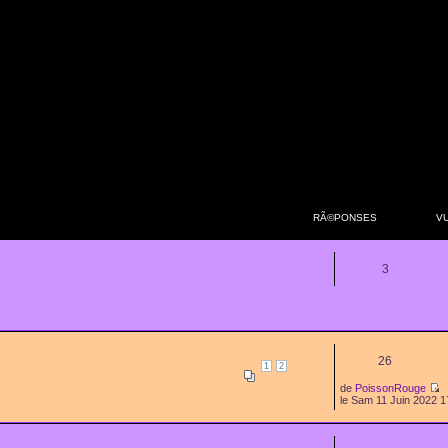
RÃ©PONSES
V
3
26
1
2
de
PoissonRouge
le Sam 11 Juin 2022 1