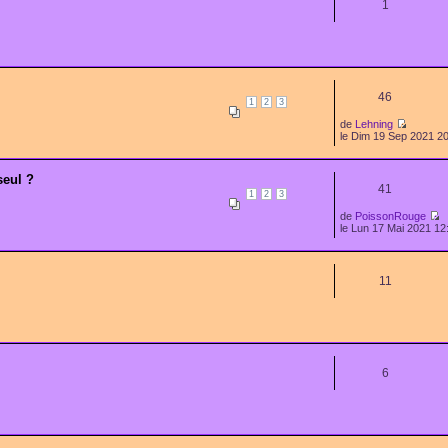
1
46
1
2
3
de
Lehning
le Dim 19 Sep 2021 2
seul ?
41
1
2
3
de
PoissonRouge
le Lun 17 Mai 2021 12
11
6