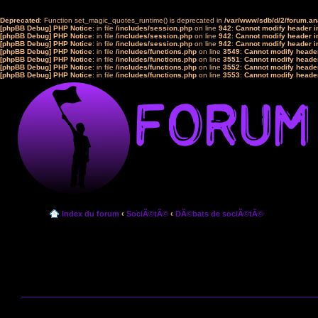
Deprecated
: Function set_magic_quotes_runtime() is deprecated in
/var/www/sdb/d/2/forum.a
[phpBB Debug] PHP Notice
: in file
/includes/session.php
on line
942
:
Cannot modify header in
[phpBB Debug] PHP Notice
: in file
/includes/session.php
on line
942
:
Cannot modify header in
[phpBB Debug] PHP Notice
: in file
/includes/session.php
on line
942
:
Cannot modify header in
[phpBB Debug] PHP Notice
: in file
/includes/functions.php
on line
3549
:
Cannot modify header
[phpBB Debug] PHP Notice
: in file
/includes/functions.php
on line
3551
:
Cannot modify header
[phpBB Debug] PHP Notice
: in file
/includes/functions.php
on line
3552
:
Cannot modify header
[phpBB Debug] PHP Notice
: in file
/includes/functions.php
on line
3553
:
Cannot modify header
Index du forum
‹
SociÃ©tÃ©
‹
DÃ©bats de sociÃ©tÃ©