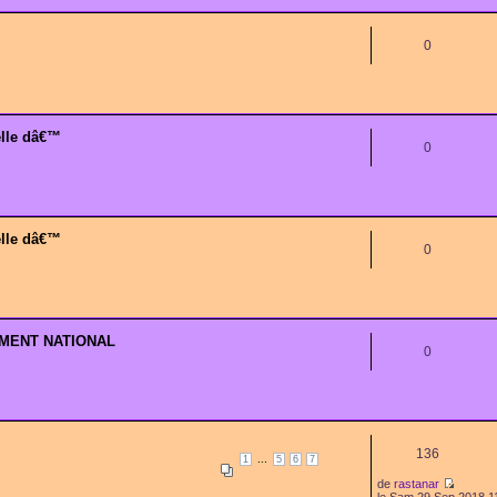
0
elle dâ€™
0
elle dâ€™
0
EMENT NATIONAL
0
136
...
1
5
6
7
de
rastanar
le Sam 29 Sep 2018 1