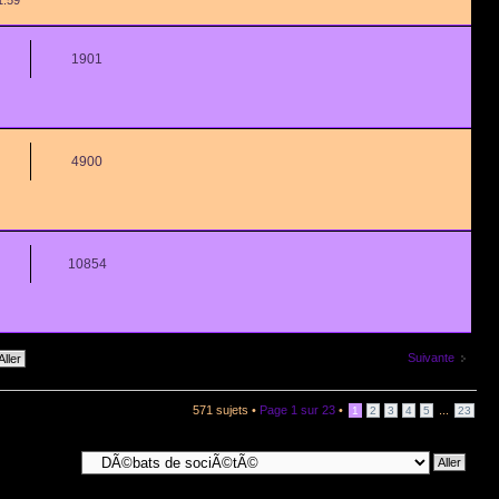
1901
4900
10854
Suivante
571 sujets •
Page
1
sur
23
•
...
1
2
3
4
5
23
Aller Ã :