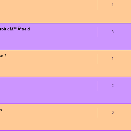
1
roit dâ€™Ãªtre d
3
me ?
1
2
s
0