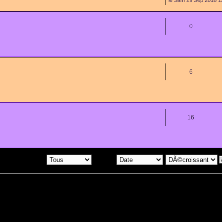
0
6
16
jets postÃ©s depuis:
Trier par