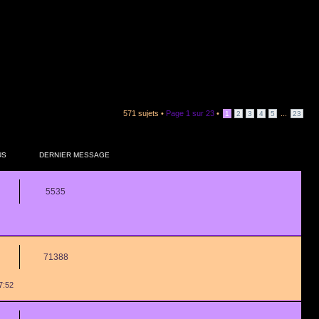
571 sujets •
Page
1
sur
23
•
...
1
2
3
4
5
23
US
DERNIER MESSAGE
5535
71388
7:52