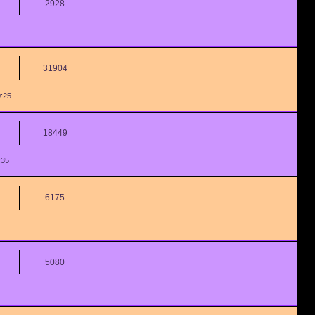
2928
31904
0:25
18449
:35
6175
5080