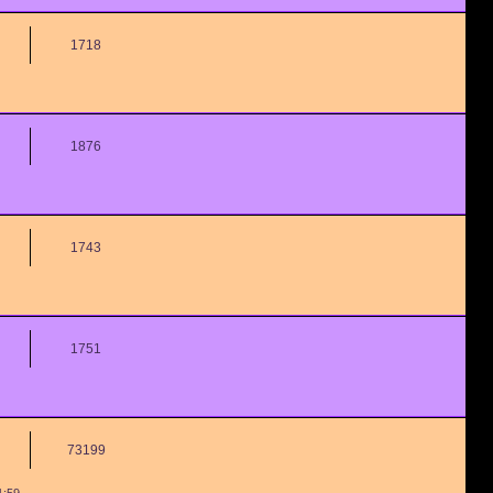
1718
1876
1743
1751
73199
1:59