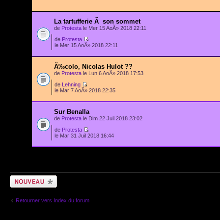
La tartufferie Ã son sommet
de
Protesta
le Mer 15 AoÃ» 2018 22:11
de
Protesta
le Mer 15 AoÃ» 2018 22:11
Ã‰colo, Nicolas Hulot ??
de
Protesta
le Lun 6 AoÃ» 2018 17:53
de
Lehning
le Mar 7 AoÃ» 2018 22:35
Sur Benalla
de
Protesta
le Dim 22 Juil 2018 23:02
de
Protesta
le Mar 31 Juil 2018 16:44
Afficher les su
Ecrire un nouveau
sujet
Retourner vers Index du forum