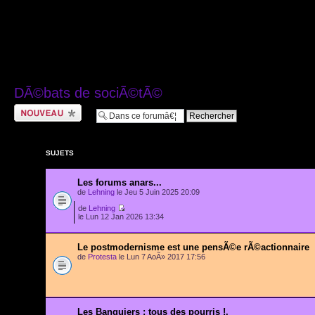
DÃ©bats de sociÃ©tÃ©
Ecrire un nouveau
sujet
SUJETS
Les forums anars...
de
Lehning
le Jeu 5 Juin 2025 20:09
de
Lehning
le Lun 12 Jan 2026 13:34
Le postmodernisme est une pensÃ©e rÃ©actionnaire
de
Protesta
le Lun 7 AoÃ» 2017 17:56
Les Banquiers : tous des pourris !.