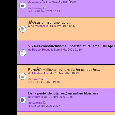
de
rastanar
le Lun 30 AoÃ» 2021 13:02
de
Lehning
le Lun 20 Sep 2021 15:21
JÃ©sus christ : une fable !.
de
rastanar
le Dim 9 Avr 2017 12:47
VS DÃ©constructivisme / poststructuralisme : suis-je 
de
PoissonRouge
le Sam 8 Mai 2021 21:10
PuretÃ© militante, culture du Â« callout Â»...
de
LibertinettE
le Mar 16 Mar 2021 10:13
de
Protesta
le Dim 25 Avr 2021 19:16
De la peste identitaireâ€¦ en milieu libertaire
de
vroum
le Jeu 12 Nov 2020 21:35
de
Lehning
le Lun 22 Mar 2021 20:27