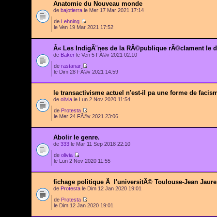
Anatomie du Nouveau monde
de
bajotierra
le Mer 17 Mar 2021 17:14
de
Lehning
le Ven 19 Mar 2021 17:52
Â« Les IndigÃ¨nes de la RÃ©publique rÃ©clament le d
de
Baker
le Ven 5 FÃ©v 2021 02:10
de
rastanar
le Dim 28 FÃ©v 2021 14:59
le transactivisme actuel n'est-il pa une forme de facis
de
olivia
le Lun 2 Nov 2020 11:54
de
Protesta
le Mer 24 FÃ©v 2021 23:06
Abolir le genre.
de
333
le Mar 11 Sep 2018 22:10
de
olivia
le Lun 2 Nov 2020 11:55
fichage politique Ã l'universitÃ© Toulouse-Jean Jaure
de
Protesta
le Dim 12 Jan 2020 19:01
de
Protesta
le Dim 12 Jan 2020 19:01