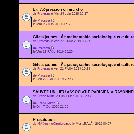
La rÃ©pression en marche!
de
Protesta
le Mar 25 Juin 2019 20:17
de
Protesta
le Mar 25 Juin 2019 20:17
Gilets jaunes : Â« radiographie sociologique et cultur
de
Protesta
le Ven 22 FÃ©v 2019 23:23
de
Protesta
le Ven 22 FÃ©v 2019 23:23
Gilets jaunes : Â« radiographie sociologique et cultur
de
Protesta
le Ven 22 FÃ©v 2019 23:23
de
Protesta
le Ven 22 FÃ©v 2019 23:23
SAUVEZ UN LIEU ASSOCIATIF PARISIEN A RAYONN
de
Frank Mintz
le Dim 7 Oct 2018 22:33
de
Frank Mintz
le Dim 7 Oct 2018 22:33
Prostitution
de
MÃ©lusineCiredutemps
le Mer 15 AoÃ» 2012 00:07