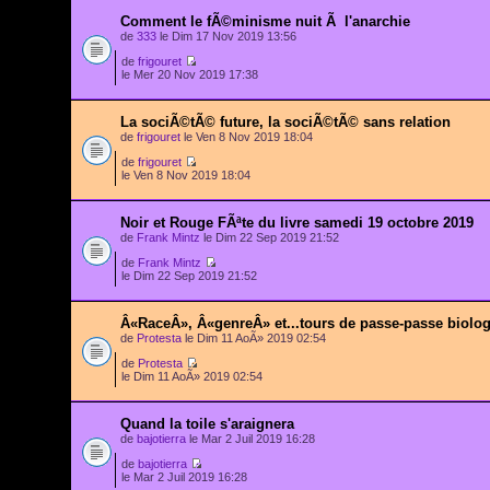
Comment le fÃ©minisme nuit Ã l'anarchie
de
333
le Dim 17 Nov 2019 13:56
de
frigouret
le Mer 20 Nov 2019 17:38
La sociÃ©tÃ© future, la sociÃ©tÃ© sans relation
de
frigouret
le Ven 8 Nov 2019 18:04
de
frigouret
le Ven 8 Nov 2019 18:04
Noir et Rouge FÃªte du livre samedi 19 octobre 2019
de
Frank Mintz
le Dim 22 Sep 2019 21:52
de
Frank Mintz
le Dim 22 Sep 2019 21:52
Â«RaceÂ», Â«genreÂ» et...tours de passe-passe biolo
de
Protesta
le Dim 11 AoÃ» 2019 02:54
de
Protesta
le Dim 11 AoÃ» 2019 02:54
Quand la toile s'araignera
de
bajotierra
le Mar 2 Juil 2019 16:28
de
bajotierra
le Mar 2 Juil 2019 16:28