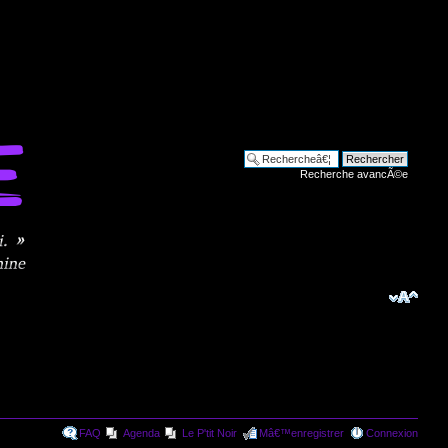
Recherche avancÃ©e
FAQ
Agenda
Le P'tit Noir
Mâ€™enregistrer
Connexion