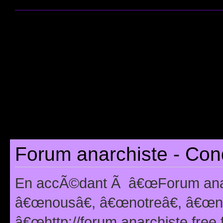
Forum anarchiste - Cond
En accÃ©dant Ã â€œForum anarc
â€œnousâ€, â€œnotreâ€, â€œno
â€œhttp://forum.anarchiste.free