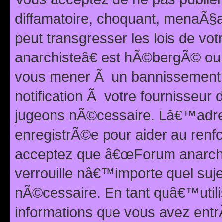
diffamatoire, choquant, menaÃ§a
peut transgresser les lois de v
anarchisteâ€ est hÃ©bergÃ© ou le
vous mener Ã un bannissement 
notification Ã votre fournisseur
jugeons nÃ©cessaire. Lâ€™adre
enregistrÃ©e pour aider au renf
acceptez que â€œForum anarchi
verrouille nâ€™importe quel suj
nÃ©cessaire. En tant quâ€™utili
informations que vous avez ent