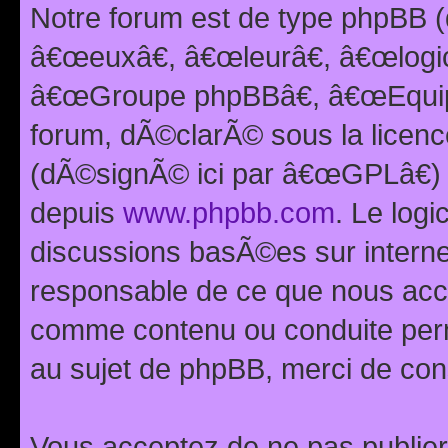
Notre forum est de type phpBB (
â€œeuxâ€, â€œleurâ€, â€œlog
â€œGroupe phpBBâ€, â€œEquipes
forum, dÃ©clarÃ© sous la licen
(dÃ©signÃ© ici par â€œGPLâ€) 
depuis
www.phpbb.com
. Le logi
discussions basÃ©es sur intern
responsable de ce que nous ac
comme contenu ou conduite perm
au sujet de phpBB, merci de con
Vous acceptez de ne pas publier