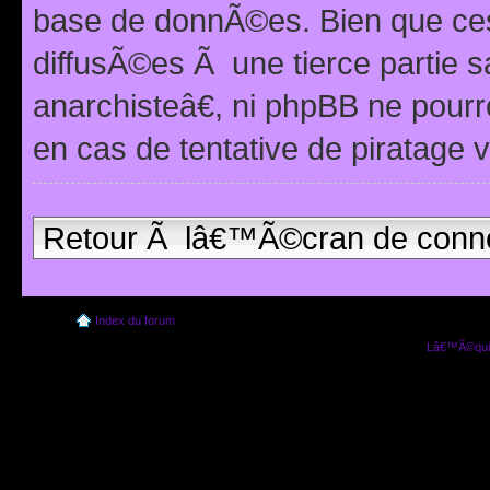
base de donnÃ©es. Bien que ces
diffusÃ©es Ã une tierce partie
anarchisteâ€, ni phpBB ne pour
en cas de tentative de piratage
Retour Ã lâ€™Ã©cran de conn
Index du forum
Lâ€™Ã©quip