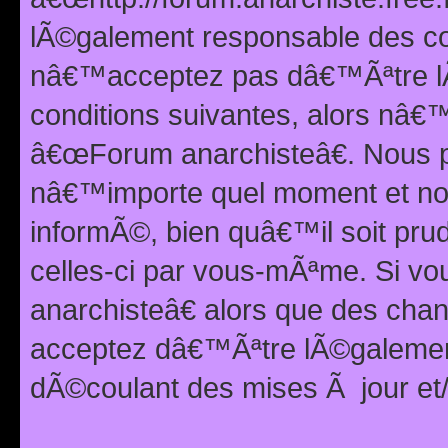
lÃ©galement responsable des con
nâ€™acceptez pas dâ€™Ãªtre lÃ
conditions suivantes, alors nâ
â€œForum anarchisteâ€. Nous p
nâ€™importe quel moment et nou
informÃ©, bien quâ€™il soit pru
celles-ci par vous-mÃªme. Si v
anarchisteâ€ alors que des ch
acceptez dâ€™Ãªtre lÃ©galemen
dÃ©coulant des mises Ã jour et/