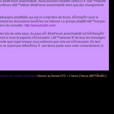
as â€œForum anarchisteâ€. Nous pouvons modifier celles-ci Ã nâ€™importe
s continuez dâ€™utiliser â€œForum anarchisteâ€ alors que des changements
quipes phpBBâ€) qui est un script libre de forum, dÃ©clarÃ© sous la
eulement les discussions basÃ©es sur internet. Le groupe phpBB nâ€™est pas
rci de consulter:
http://www.phpbb.com/
.
r les lois de votre pays, du pays oÃ¹ â€œForum anarchisteâ€ est hÃ©bergÃ©
ternet si nous le jugeons nÃ©cessaire. Lâ€™adresse IP de tous les messages
rte quel sujet lorsque nous estimons que cela est nÃ©cessaire. En tant
 ne soient pas diffusÃ©es Ã une tierce partie sans votre consentement, ni
primer les cookies du forum
• Heures au format UTC + 1 heure [ Heure dâ€™Ã©tÃ© ]