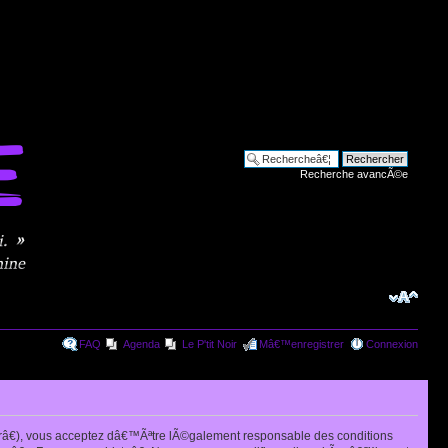
Recherche avancÃ©e
FAQ
Agenda
Le P'tit Noir
Mâ€™enregistrer
Connexion
râ€), vous acceptez dâ€™Ãªtre lÃ©galement responsable des conditions