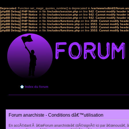
Deprecated
: Function set_magic_quotes_runtime() is deprecated in
/var/www/sdb/d/2/forum.a
[phpBB Debug] PHP Notice
: in file
/includes/session.php
on line
942
:
Cannot modify header in
[phpBB Debug] PHP Notice
: in file
/includes/session.php
on line
942
:
Cannot modify header in
[phpBB Debug] PHP Notice
: in file
/includes/session.php
on line
942
:
Cannot modify header in
[phpBB Debug] PHP Notice
: in file
/includes/functions.php
on line
3549
:
Cannot modify header
[phpBB Debug] PHP Notice
: in file
/includes/functions.php
on line
3551
:
Cannot modify header
[phpBB Debug] PHP Notice
: in file
/includes/functions.php
on line
3552
:
Cannot modify header
[phpBB Debug] PHP Notice
: in file
/includes/functions.php
on line
3553
:
Cannot modify header
Index du forum
Forum anarchiste - Conditions dâ€™utilisation
En accÃ©dant Ã â€œForum anarchisteâ€ (dÃ©signÃ© ici par â€œnousâ€, â€œ