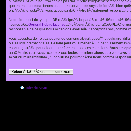
suivantes. Si vous nâ€™acceptez pas dâ€™Ãªtre lÃ©galement responsable de
quel moment et nous ferons tout pour que vous en soyez informÃ©, bien quâ
ont Ã©tÃ© effectuÃ©s, vous acceptez dâ€™Ãªtre lÃ©galement responsable de
Notre forum est de type phpBB (dÃ©signÃ© ici par â€œilsâ€, â€œeuxâ€, â
licence â€œ
General Public License
â€ (dÃ©signÃ© ici par â€œGPLâ€) et q
responsable de ce que nous acceptons et/ou nâ€™acceptons pas, comme cont
Vous acceptez de ne pas publier de contenu abusif, obscÃ¨ne, vulgaire, diff
ou les lois internationales. Le faire peut vous mener Ã un bannissement im
est enregistrÃ©e pour aider au renforcement de ces conditions. Vous accept
quâ€™utilisateur, vous acceptez que toutes les informations que vous avez 
â€œForum anarchisteâ€, ni phpBB ne pourront Ãªtre tenus comme responsabl
Retour Ã lâ€™Ã©cran de connexion
Index du forum