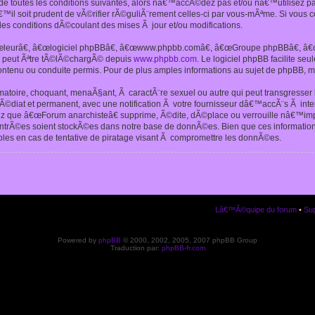
 toutes les conditions suivantes, alors nâ€™accÃ©dez pas et/ou nâ€™utilisez p
€™il soit prudent de vÃ©rifier rÃ©guliÃ¨rement celles-ci par vous-mÃªme. Si vou
s conditions dÃ©coulant des mises Ã jour et/ou modifications.
€œleurâ€, â€œlogiciel phpBBâ€, â€œwww.phpbb.comâ€, â€œGroupe phpBBâ€, â€œE
ui peut Ãªtre tÃ©lÃ©chargÃ© depuis
www.phpbb.com
. Le logiciel phpBB facilite s
enu ou conduite permis. Pour de plus amples informations au sujet de phpBB, me
amatoire, choquant, menaÃ§ant, Ã caractÃ¨re sexuel ou autre qui peut transgresse
mÃ©diat et permanent, avec une notification Ã votre fournisseur dâ€™accÃ¨s Ã in
ez que â€œForum anarchisteâ€ supprime, Ã©dite, dÃ©place ou verrouille nâ€™impo
entrÃ©es soient stockÃ©es dans notre base de donnÃ©es. Bien que ces informations
es en cas de tentative de piratage visant Ã compromettre les donnÃ©es.
Lâ€™Ã©quipe du forum
•
Sup
Powered by
phpBB
© 2000, 2002, 2005, 2007 phpBB Group
Traduction par:
phpBB-fr.com