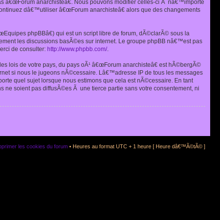
as â€œForum anarchisteâ€. Nous pouvons modifier celles-ci Ã nâ€™importe
s continuez dâ€™utiliser â€œForum anarchisteâ€ alors que des changements
quipes phpBBâ€) qui est un script libre de forum, dÃ©clarÃ© sous la
eulement les discussions basÃ©es sur internet. Le groupe phpBB nâ€™est pas
rci de consulter:
http://www.phpbb.com/
.
r les lois de votre pays, du pays oÃ¹ â€œForum anarchisteâ€ est hÃ©bergÃ©
ternet si nous le jugeons nÃ©cessaire. Lâ€™adresse IP de tous les messages
rte quel sujet lorsque nous estimons que cela est nÃ©cessaire. En tant
 ne soient pas diffusÃ©es Ã une tierce partie sans votre consentement, ni
primer les cookies du forum
• Heures au format UTC + 1 heure [ Heure dâ€™Ã©tÃ© ]