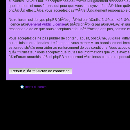
suivantes. Si vous nâ€™acceptez pas dâ€™Ãªtre lÃ©galement responsable de
quel moment et nous ferons tout pour que vous en soyez informÃ©, bien quâ
ont Ã©tÃ© effectuÃ©s, vous acceptez dâ€™Ãªtre lÃ©galement responsable de
Notre forum est de type phpBB (dÃ©signÃ© ici par â€œilsâ€, â€œeuxâ€, â
licence â€œ
General Public License
â€ (dÃ©signÃ© ici par â€œGPLâ€) et q
responsable de ce que nous acceptons et/ou nâ€™acceptons pas, comme cont
Vous acceptez de ne pas publier de contenu abusif, obscÃ¨ne, vulgaire, diff
ou les lois internationales. Le faire peut vous mener Ã un bannissement im
est enregistrÃ©e pour aider au renforcement de ces conditions. Vous accept
quâ€™utilisateur, vous acceptez que toutes les informations que vous avez 
â€œForum anarchisteâ€, ni phpBB ne pourront Ãªtre tenus comme responsabl
Retour Ã lâ€™Ã©cran de connexion
Index du forum