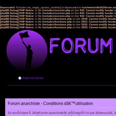
Deprecated
: Function set_magic_quotes_runtime() is deprecated in
/var/www/sdb/d/2/forum.a
[phpBB Debug] PHP Notice
: in file
/includes/session.php
on line
942
:
Cannot modify header in
[phpBB Debug] PHP Notice
: in file
/includes/session.php
on line
942
:
Cannot modify header in
[phpBB Debug] PHP Notice
: in file
/includes/session.php
on line
942
:
Cannot modify header in
[phpBB Debug] PHP Notice
: in file
/includes/functions.php
on line
3549
:
Cannot modify header
[phpBB Debug] PHP Notice
: in file
/includes/functions.php
on line
3551
:
Cannot modify header
[phpBB Debug] PHP Notice
: in file
/includes/functions.php
on line
3552
:
Cannot modify header
[phpBB Debug] PHP Notice
: in file
/includes/functions.php
on line
3553
:
Cannot modify header
Index du forum
Forum anarchiste - Conditions dâ€™utilisation
En accÃ©dant Ã â€œForum anarchisteâ€ (dÃ©signÃ© ici par â€œnousâ€, â€œ