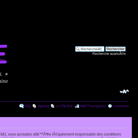
Recherche avancÃ©e
FAQ
Agenda
Le P'tit Noir
Mâ€™enregistrer
Connexion
râ€), vous acceptez dâ€™Ãªtre lÃ©galement responsable des conditions