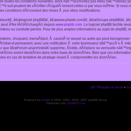
 toutes les conditions suivantes, alors nâ€™accÃ©dez pas et/ou nâ€™utilisez p
€™il soit prudent de vÃ©rifier rÃ©guliÃ¨rement celles-ci par vous-mÃªme. Si vou
s conditions dÃ©coulant des mises Ã jour et/ou modifications.
€œleurâ€, â€œlogiciel phpBBâ€, â€œwww.phpbb.comâ€, â€œGroupe phpBBâ€, â€œE
ui peut Ãªtre tÃ©lÃ©chargÃ© depuis
www.phpbb.com
. Le logiciel phpBB facilite s
enu ou conduite permis. Pour de plus amples informations au sujet de phpBB, me
amatoire, choquant, menaÃ§ant, Ã caractÃ¨re sexuel ou autre qui peut transgresse
mÃ©diat et permanent, avec une notification Ã votre fournisseur dâ€™accÃ¨s Ã in
ez que â€œForum anarchisteâ€ supprime, Ã©dite, dÃ©place ou verrouille nâ€™impo
entrÃ©es soient stockÃ©es dans notre base de donnÃ©es. Bien que ces informations
es en cas de tentative de piratage visant Ã compromettre les donnÃ©es.
Lâ€™Ã©quipe du forum
•
Sup
Powered by
phpBB
© 2000, 2002, 2005, 2007 phpBB Group
Traduction par:
phpBB-fr.com