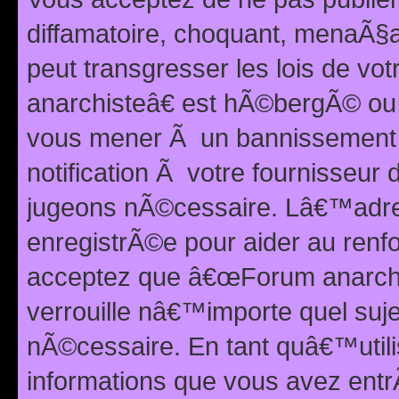
diffamatoire, choquant, menaÃ§a
peut transgresser les lois de v
anarchisteâ€ est hÃ©bergÃ© ou le
vous mener Ã un bannissement 
notification Ã votre fournisseur
jugeons nÃ©cessaire. Lâ€™adre
enregistrÃ©e pour aider au renf
acceptez que â€œForum anarchi
verrouille nâ€™importe quel suj
nÃ©cessaire. En tant quâ€™utili
informations que vous avez ent