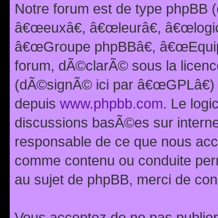
Notre forum est de type phpBB (
â€œeuxâ€, â€œleurâ€, â€œlog
â€œGroupe phpBBâ€, â€œEquipes
forum, dÃ©clarÃ© sous la licen
(dÃ©signÃ© ici par â€œGPLâ€) 
depuis
www.phpbb.com
. Le logi
discussions basÃ©es sur intern
responsable de ce que nous ac
comme contenu ou conduite perm
au sujet de phpBB, merci de con
Vous acceptez de ne pas publier