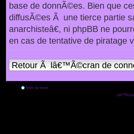
base de donnÃ©es. Bien que ces
diffusÃ©es Ã une tierce partie
anarchisteâ€, ni phpBB ne pour
en cas de tentative de piratage
Retour Ã lâ€™Ã©cran de conn
Index du forum
Lâ€™Ã©quip