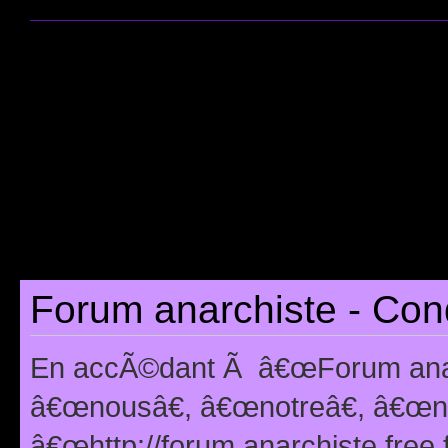
Forum anarchiste - Cond
En accÃ©dant Ã â€œForum anarc
â€œnousâ€, â€œnotreâ€, â€œno
â€œhttp://forum.anarchiste.free