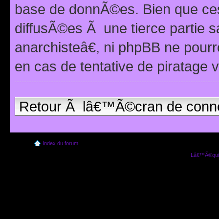
base de donnÃ©es. Bien que ces
diffusÃ©es Ã une tierce partie
anarchisteâ€, ni phpBB ne pour
en cas de tentative de piratage
Retour Ã lâ€™Ã©cran de conn
Index du forum
Lâ€™Ã©quip