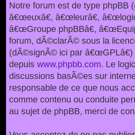
Notre forum est de type phpBB (
â€œeuxâ€, â€œleurâ€, â€œlog
â€œGroupe phpBBâ€, â€œEquipes
forum, dÃ©clarÃ© sous la licen
(dÃ©signÃ© ici par â€œGPLâ€) 
depuis
www.phpbb.com
. Le logi
discussions basÃ©es sur intern
responsable de ce que nous ac
comme contenu ou conduite perm
au sujet de phpBB, merci de con
Vous acceptez de ne pas publier