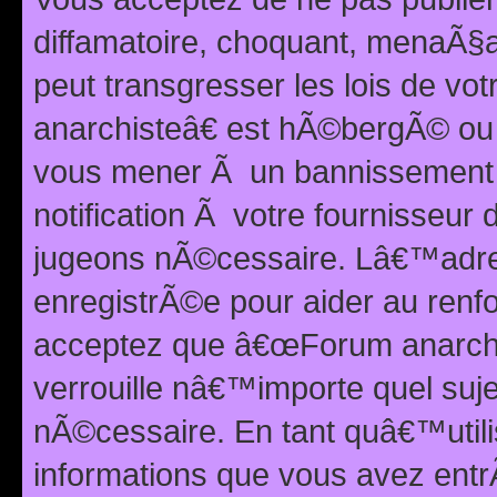
diffamatoire, choquant, menaÃ§a
peut transgresser les lois de v
anarchisteâ€ est hÃ©bergÃ© ou le
vous mener Ã un bannissement 
notification Ã votre fournisseur
jugeons nÃ©cessaire. Lâ€™adre
enregistrÃ©e pour aider au renf
acceptez que â€œForum anarchi
verrouille nâ€™importe quel suj
nÃ©cessaire. En tant quâ€™utili
informations que vous avez ent