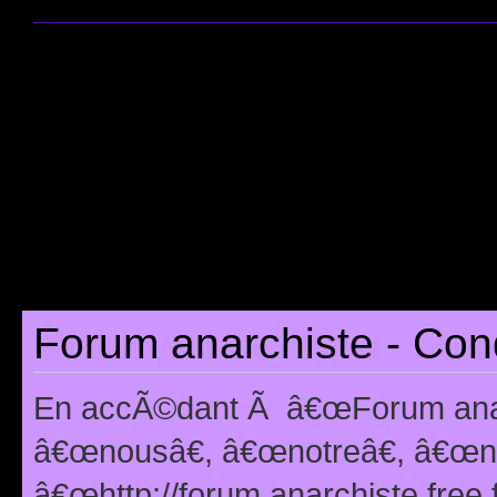
Forum anarchiste - Cond
En accÃ©dant Ã â€œForum anarc
â€œnousâ€, â€œnotreâ€, â€œno
â€œhttp://forum.anarchiste.free