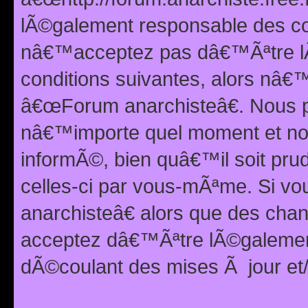
lÃ©galement responsable des con
nâ€™acceptez pas dâ€™Ãªtre lÃ
conditions suivantes, alors nâ
â€œForum anarchisteâ€. Nous p
nâ€™importe quel moment et nou
informÃ©, bien quâ€™il soit pru
celles-ci par vous-mÃªme. Si v
anarchisteâ€ alors que des ch
acceptez dâ€™Ãªtre lÃ©galemen
dÃ©coulant des mises Ã jour et/