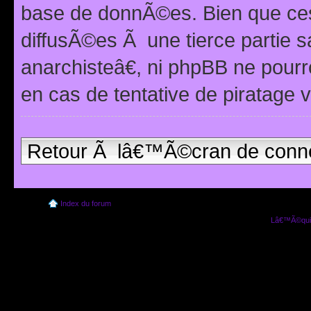
base de donnÃ©es. Bien que ces
diffusÃ©es Ã une tierce partie
anarchisteâ€, ni phpBB ne pour
en cas de tentative de piratage
Retour Ã lâ€™Ã©cran de conn
Index du forum
Lâ€™Ã©quip