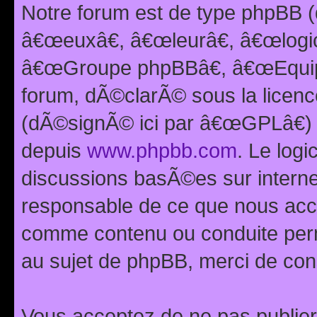
Notre forum est de type phpBB (
â€œeuxâ€, â€œleurâ€, â€œlog
â€œGroupe phpBBâ€, â€œEquipes
forum, dÃ©clarÃ© sous la licen
(dÃ©signÃ© ici par â€œGPLâ€) 
depuis
www.phpbb.com
. Le logi
discussions basÃ©es sur intern
responsable de ce que nous ac
comme contenu ou conduite perm
au sujet de phpBB, merci de con
Vous acceptez de ne pas publier