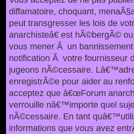
diffamatoire, choquant, menaÃ§a
peut transgresser les lois de v
anarchisteâ€ est hÃ©bergÃ© ou le
vous mener Ã un bannissement 
notification Ã votre fournisseur
jugeons nÃ©cessaire. Lâ€™adre
enregistrÃ©e pour aider au renf
acceptez que â€œForum anarchi
verrouille nâ€™importe quel suj
nÃ©cessaire. En tant quâ€™utili
informations que vous avez ent