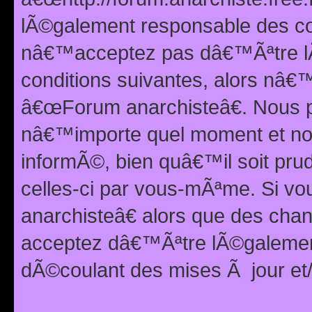
lÃ©galement responsable des con
nâ€™acceptez pas dâ€™Ãªtre lÃ
conditions suivantes, alors nâ
â€œForum anarchisteâ€. Nous p
nâ€™importe quel moment et nou
informÃ©, bien quâ€™il soit pru
celles-ci par vous-mÃªme. Si v
anarchisteâ€ alors que des ch
acceptez dâ€™Ãªtre lÃ©galemen
dÃ©coulant des mises Ã jour et/