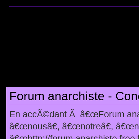
Forum anarchiste - Cond
En accÃ©dant Ã â€œForum anarc
â€œnousâ€, â€œnotreâ€, â€œno
â€œhttp://forum.anarchiste.free