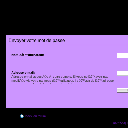
Envoyer votre mot de passe
Nom dâ€™utilisateur:
Adresse e-mail:
Adresse e-mail associÃ©e Ã votre compte. Si vous ne lâ€™avez pas
modifiÃ©e via votre panneau dâ€™utilisateur, il sâ€™agit de lâ€™adresse
que vous avez fournie lors de votre inscription.
Index du forum
Lâ€™Ã©quip