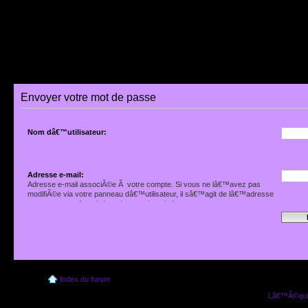
Envoyer votre mot de passe
Nom dâ€™utilisateur:
Adresse e-mail:
Adresse e-mail associÃ©e Ã votre compte. Si vous ne lâ€™avez pas
modifiÃ©e via votre panneau dâ€™utilisateur, il sâ€™agit de lâ€™adresse
que vous avez fournie lors de votre inscription.
Index du forum
Lâ€™Ã©quip