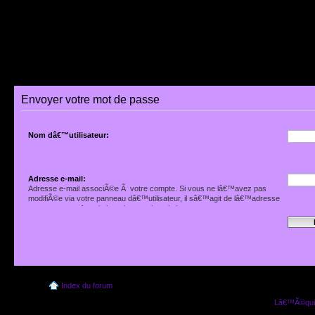
Envoyer votre mot de passe
Nom dâ€™utilisateur:
Adresse e-mail:
Adresse e-mail associÃ©e Ã votre compte. Si vous ne lâ€™avez pas
modifiÃ©e via votre panneau dâ€™utilisateur, il sâ€™agit de lâ€™adresse
que vous avez fournie lors de votre inscription.
Index du forum
Lâ€™Ã©quip