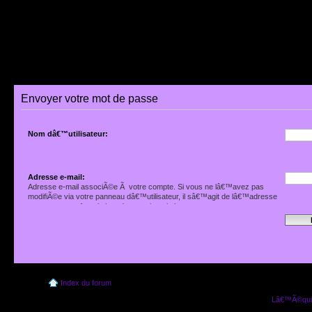
Envoyer votre mot de passe
Nom dâ€™utilisateur:
Adresse e-mail:
Adresse e-mail associÃ©e Ã votre compte. Si vous ne lâ€™avez pas
modifiÃ©e via votre panneau dâ€™utilisateur, il sâ€™agit de lâ€™adresse
que vous avez fournie lors de votre inscription.
Index du forum
Lâ€™Ã©quip