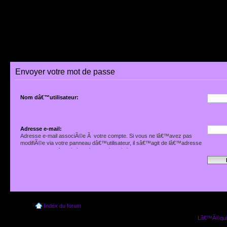
Envoyer votre mot de passe
Nom dâ€™utilisateur:
Adresse e-mail:
Adresse e-mail associÃ©e Ã votre compte. Si vous ne lâ€™avez pas
modifiÃ©e via votre panneau dâ€™utilisateur, il sâ€™agit de lâ€™adresse
que vous avez fournie lors de votre inscription.
Index du forum
Lâ€™Ã©quip