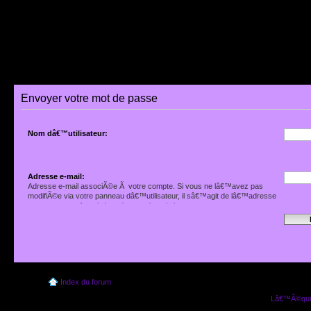
Envoyer votre mot de passe
Nom dâ€™utilisateur:
Adresse e-mail:
Adresse e-mail associÃ©e Ã votre compte. Si vous ne lâ€™avez pas
modifiÃ©e via votre panneau dâ€™utilisateur, il sâ€™agit de lâ€™adresse
que vous avez fournie lors de votre inscription.
Index du forum
Lâ€™Ã©quip