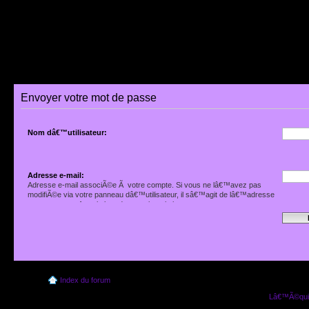
Envoyer votre mot de passe
Nom dâ€™utilisateur:
Adresse e-mail:
Adresse e-mail associÃ©e Ã votre compte. Si vous ne lâ€™avez pas
modifiÃ©e via votre panneau dâ€™utilisateur, il sâ€™agit de lâ€™adresse
que vous avez fournie lors de votre inscription.
Index du forum
Lâ€™Ã©quip