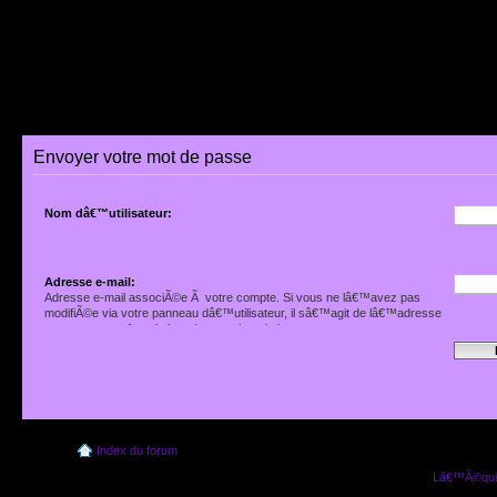
Envoyer votre mot de passe
Nom dâ€™utilisateur:
Adresse e-mail:
Adresse e-mail associÃ©e Ã votre compte. Si vous ne lâ€™avez pas
modifiÃ©e via votre panneau dâ€™utilisateur, il sâ€™agit de lâ€™adresse
que vous avez fournie lors de votre inscription.
Index du forum
Lâ€™Ã©quip