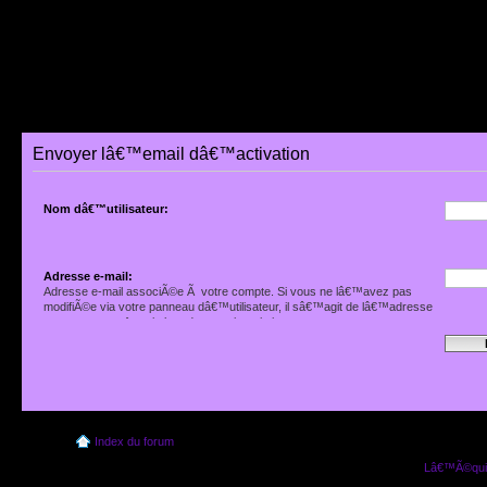
Envoyer lâ€™email dâ€™activation
Nom dâ€™utilisateur:
Adresse e-mail:
Adresse e-mail associÃ©e Ã votre compte. Si vous ne lâ€™avez pas
modifiÃ©e via votre panneau dâ€™utilisateur, il sâ€™agit de lâ€™adresse
que vous avez fournie lors de votre inscription.
Index du forum
Lâ€™Ã©quip