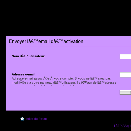
Envoyer lâ€™email dâ€™activation
Nom dâ€™utilisateur:
Adresse e-mail:
Adresse e-mail associÃ©e Ã votre compte. Si vous ne lâ€™avez pas
modifiÃ©e via votre panneau dâ€™utilisateur, il sâ€™agit de lâ€™adresse
que vous avez fournie lors de votre inscription.
Index du forum
Lâ€™Ã©quip