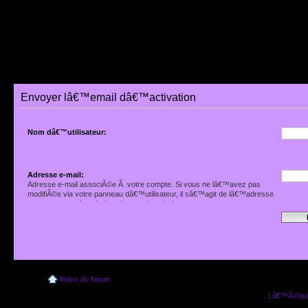
Envoyer lâ€™email dâ€™activation
Nom dâ€™utilisateur:
Adresse e-mail:
Adresse e-mail associÃ©e Ã votre compte. Si vous ne lâ€™avez pas
modifiÃ©e via votre panneau dâ€™utilisateur, il sâ€™agit de lâ€™adresse
que vous avez fournie lors de votre inscription.
Index du forum
Lâ€™Ã©quip