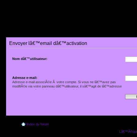
Envoyer lâ€™email dâ€™activation
Nom dâ€™utilisateur:
Adresse e-mail:
Adresse e-mail associÃ©e Ã votre compte. Si vous ne lâ€™avez pas
modifiÃ©e via votre panneau dâ€™utilisateur, il sâ€™agit de lâ€™adresse
que vous avez fournie lors de votre inscription.
Index du forum
Lâ€™Ã©quip