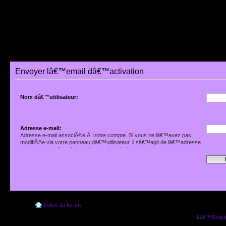
Envoyer lâ€™email dâ€™activation
Nom dâ€™utilisateur:
Adresse e-mail:
Adresse e-mail associÃ©e Ã votre compte. Si vous ne lâ€™avez pas
modifiÃ©e via votre panneau dâ€™utilisateur, il sâ€™agit de lâ€™adresse
que vous avez fournie lors de votre inscription.
Index du forum
Lâ€™Ã©quip