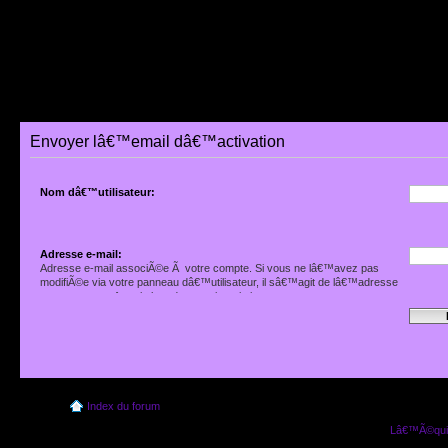
Envoyer lâ€™email dâ€™activation
Nom dâ€™utilisateur:
Adresse e-mail:
Adresse e-mail associÃ©e Ã votre compte. Si vous ne lâ€™avez pas
modifiÃ©e via votre panneau dâ€™utilisateur, il sâ€™agit de lâ€™adresse
que vous avez fournie lors de votre inscription.
Index du forum
Lâ€™Ã©quip