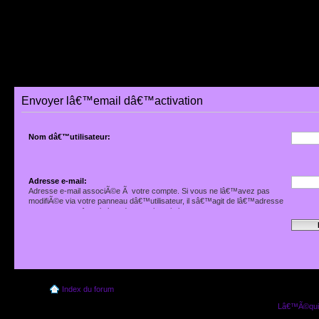
Envoyer lâ€™email dâ€™activation
Nom dâ€™utilisateur:
Adresse e-mail:
Adresse e-mail associÃ©e Ã votre compte. Si vous ne lâ€™avez pas
modifiÃ©e via votre panneau dâ€™utilisateur, il sâ€™agit de lâ€™adresse
que vous avez fournie lors de votre inscription.
Index du forum
Lâ€™Ã©quip