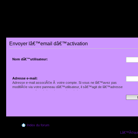
Envoyer lâ€™email dâ€™activation
Nom dâ€™utilisateur:
Adresse e-mail:
Adresse e-mail associÃ©e Ã votre compte. Si vous ne lâ€™avez pas
modifiÃ©e via votre panneau dâ€™utilisateur, il sâ€™agit de lâ€™adresse
que vous avez fournie lors de votre inscription.
Index du forum
Lâ€™Ã©quip