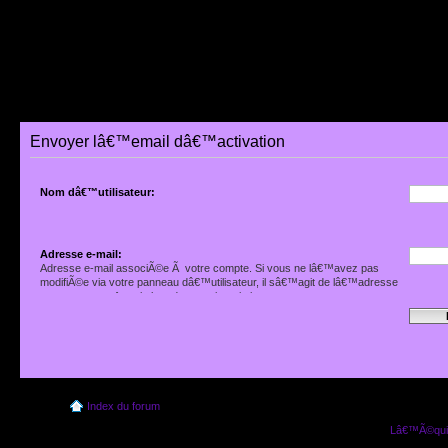
Envoyer lâ€™email dâ€™activation
Nom dâ€™utilisateur:
Adresse e-mail:
Adresse e-mail associÃ©e Ã votre compte. Si vous ne lâ€™avez pas
modifiÃ©e via votre panneau dâ€™utilisateur, il sâ€™agit de lâ€™adresse
que vous avez fournie lors de votre inscription.
Index du forum
Lâ€™Ã©quip