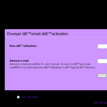
Envoyer lâ€™email dâ€™activation
Nom dâ€™utilisateur:
Adresse e-mail:
Adresse e-mail associÃ©e Ã votre compte. Si vous ne lâ€™avez pas
modifiÃ©e via votre panneau dâ€™utilisateur, il sâ€™agit de lâ€™adresse
que vous avez fournie lors de votre inscription.
Index du forum
Lâ€™Ã©quip