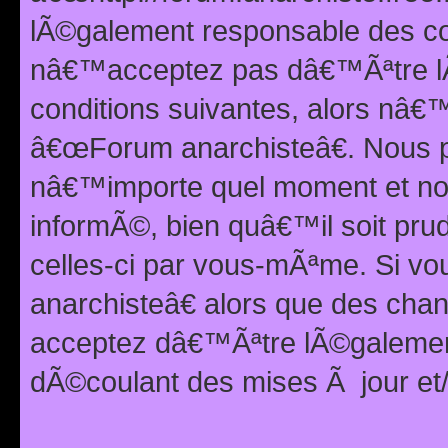
lÃ©galement responsable des con
nâ€™acceptez pas dâ€™Ãªtre lÃ
conditions suivantes, alors nâ
â€œForum anarchisteâ€. Nous p
nâ€™importe quel moment et nou
informÃ©, bien quâ€™il soit pru
celles-ci par vous-mÃªme. Si v
anarchisteâ€ alors que des ch
acceptez dâ€™Ãªtre lÃ©galemen
dÃ©coulant des mises Ã jour et/