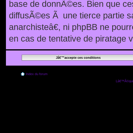
base de donnÃ©es. Bien que ces
diffusÃ©es Ã une tierce partie
anarchisteâ€, ni phpBB ne pour
en cas de tentative de piratage
Index du forum
Lâ€™Ã©quip