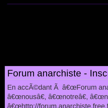
Forum anarchiste - Insc
En accÃ©dant Ã â€œForum anarc
â€œnousâ€, â€œnotreâ€, â€œno
â€œhttp://forum.anarchiste.free