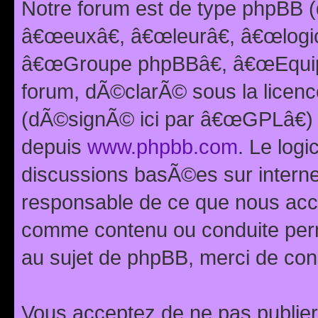
Notre forum est de type phpBB (
â€œeuxâ€, â€œleurâ€, â€œlog
â€œGroupe phpBBâ€, â€œEquipes
forum, dÃ©clarÃ© sous la licen
(dÃ©signÃ© ici par â€œGPLâ€) 
depuis
www.phpbb.com
. Le logi
discussions basÃ©es sur intern
responsable de ce que nous ac
comme contenu ou conduite perm
au sujet de phpBB, merci de con
Vous acceptez de ne pas publier