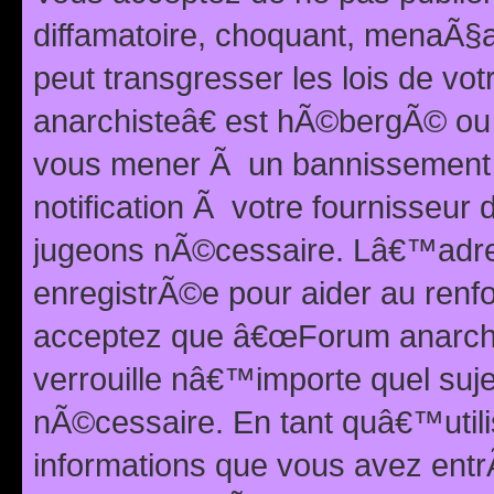
diffamatoire, choquant, menaÃ§a
peut transgresser les lois de v
anarchisteâ€ est hÃ©bergÃ© ou le
vous mener Ã un bannissement 
notification Ã votre fournisseur
jugeons nÃ©cessaire. Lâ€™adre
enregistrÃ©e pour aider au renf
acceptez que â€œForum anarchi
verrouille nâ€™importe quel suj
nÃ©cessaire. En tant quâ€™utili
informations que vous avez ent