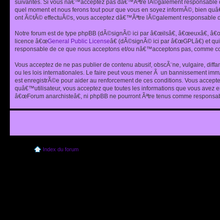
suivantes. Si vous nâ€™acceptez pas dâ€™Ãªtre lÃ©galement responsable de
quel moment et nous ferons tout pour que vous en soyez informÃ©, bien quâ
ont Ã©tÃ© effectuÃ©s, vous acceptez dâ€™Ãªtre lÃ©galement responsable de
Notre forum est de type phpBB (dÃ©signÃ© ici par â€œilsâ€, â€œeuxâ€, â
licence â€œ
General Public License
â€ (dÃ©signÃ© ici par â€œGPLâ€) et q
responsable de ce que nous acceptons et/ou nâ€™acceptons pas, comme cont
Vous acceptez de ne pas publier de contenu abusif, obscÃ¨ne, vulgaire, diff
ou les lois internationales. Le faire peut vous mener Ã un bannissement im
est enregistrÃ©e pour aider au renforcement de ces conditions. Vous accept
quâ€™utilisateur, vous acceptez que toutes les informations que vous avez 
â€œForum anarchisteâ€, ni phpBB ne pourront Ãªtre tenus comme responsabl
Index du forum