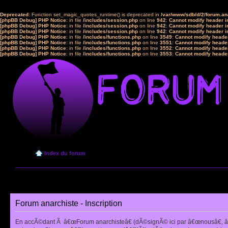
Deprecated
: Function set_magic_quotes_runtime() is deprecated in
/var/www/sdb/d/2/forum.a
[phpBB Debug] PHP Notice
: in file
/includes/session.php
on line
942
:
Cannot modify header in
[phpBB Debug] PHP Notice
: in file
/includes/session.php
on line
942
:
Cannot modify header in
[phpBB Debug] PHP Notice
: in file
/includes/session.php
on line
942
:
Cannot modify header in
[phpBB Debug] PHP Notice
: in file
/includes/functions.php
on line
3549
:
Cannot modify header
[phpBB Debug] PHP Notice
: in file
/includes/functions.php
on line
3551
:
Cannot modify header
[phpBB Debug] PHP Notice
: in file
/includes/functions.php
on line
3552
:
Cannot modify header
[phpBB Debug] PHP Notice
: in file
/includes/functions.php
on line
3553
:
Cannot modify header
Index du forum
Forum anarchiste - Inscription
En accÃ©dant Ã â€œForum anarchisteâ€ (dÃ©signÃ© ici par â€œnousâ€, â€œ