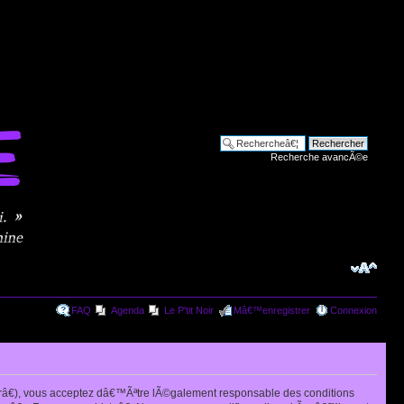
Recherche avancÃ©e
FAQ
Agenda
Le P'tit Noir
Mâ€™enregistrer
Connexion
râ€), vous acceptez dâ€™Ãªtre lÃ©galement responsable des conditions