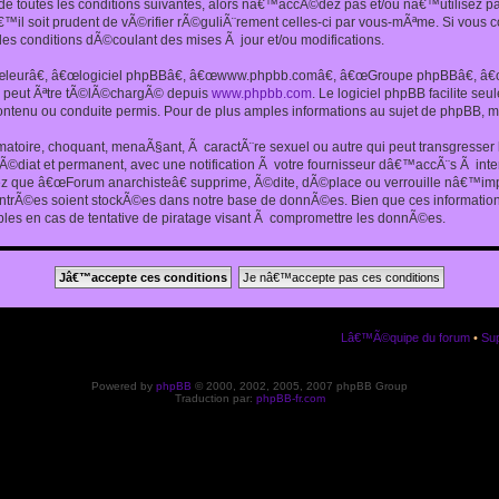
 toutes les conditions suivantes, alors nâ€™accÃ©dez pas et/ou nâ€™utilisez p
€™il soit prudent de vÃ©rifier rÃ©guliÃ¨rement celles-ci par vous-mÃªme. Si vou
s conditions dÃ©coulant des mises Ã jour et/ou modifications.
€œleurâ€, â€œlogiciel phpBBâ€, â€œwww.phpbb.comâ€, â€œGroupe phpBBâ€, â€œE
ui peut Ãªtre tÃ©lÃ©chargÃ© depuis
www.phpbb.com
. Le logiciel phpBB facilite s
enu ou conduite permis. Pour de plus amples informations au sujet de phpBB, me
amatoire, choquant, menaÃ§ant, Ã caractÃ¨re sexuel ou autre qui peut transgresse
mÃ©diat et permanent, avec une notification Ã votre fournisseur dâ€™accÃ¨s Ã in
ez que â€œForum anarchisteâ€ supprime, Ã©dite, dÃ©place ou verrouille nâ€™impo
entrÃ©es soient stockÃ©es dans notre base de donnÃ©es. Bien que ces informations
es en cas de tentative de piratage visant Ã compromettre les donnÃ©es.
Lâ€™Ã©quipe du forum
•
Sup
Powered by
phpBB
© 2000, 2002, 2005, 2007 phpBB Group
Traduction par:
phpBB-fr.com