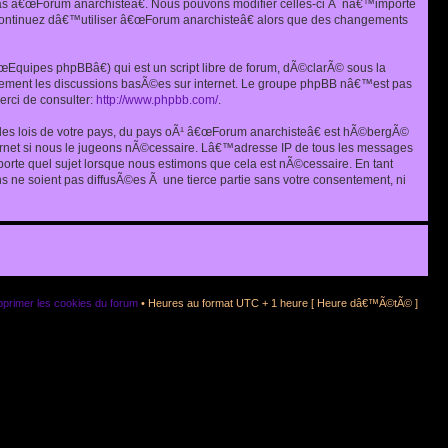
as â€œForum anarchisteâ€. Nous pouvons modifier celles-ci Ã nâ€™importe
s continuez dâ€™utiliser â€œForum anarchisteâ€ alors que des changements
quipes phpBBâ€) qui est un script libre de forum, dÃ©clarÃ© sous la
eulement les discussions basÃ©es sur internet. Le groupe phpBB nâ€™est pas
rci de consulter:
http://www.phpbb.com/
.
r les lois de votre pays, du pays oÃ¹ â€œForum anarchisteâ€ est hÃ©bergÃ©
ternet si nous le jugeons nÃ©cessaire. Lâ€™adresse IP de tous les messages
rte quel sujet lorsque nous estimons que cela est nÃ©cessaire. En tant
 ne soient pas diffusÃ©es Ã une tierce partie sans votre consentement, ni
primer les cookies du forum
• Heures au format UTC + 1 heure [ Heure dâ€™Ã©tÃ© ]