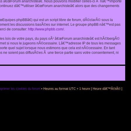
as â€œForum anarchisteâ€. Nous pouvons modifier celles-ci Ã nâ€™importe
s continuez dâ€™utiliser â€œForum anarchisteâ€ alors que des changements
quipes phpBBâ€) qui est un script libre de forum, dÃ©clarÃ© sous la
eulement les discussions basÃ©es sur internet. Le groupe phpBB nâ€™est pas
rci de consulter:
http://www.phpbb.com/
.
r les lois de votre pays, du pays oÃ¹ â€œForum anarchisteâ€ est hÃ©bergÃ©
ternet si nous le jugeons nÃ©cessaire. Lâ€™adresse IP de tous les messages
rte quel sujet lorsque nous estimons que cela est nÃ©cessaire. En tant
 ne soient pas diffusÃ©es Ã une tierce partie sans votre consentement, ni
primer les cookies du forum
• Heures au format UTC + 1 heure [ Heure dâ€™Ã©tÃ© ]