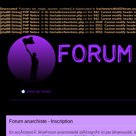
Deprecated
: Function set_magic_quotes_runtime() is deprecated in
/var/www/sdb/d/2/forum.a
[phpBB Debug] PHP Notice
: in file
/includes/session.php
on line
942
:
Cannot modify header in
[phpBB Debug] PHP Notice
: in file
/includes/session.php
on line
942
:
Cannot modify header in
[phpBB Debug] PHP Notice
: in file
/includes/session.php
on line
942
:
Cannot modify header in
[phpBB Debug] PHP Notice
: in file
/includes/functions.php
on line
3549
:
Cannot modify header
[phpBB Debug] PHP Notice
: in file
/includes/functions.php
on line
3551
:
Cannot modify header
[phpBB Debug] PHP Notice
: in file
/includes/functions.php
on line
3552
:
Cannot modify header
[phpBB Debug] PHP Notice
: in file
/includes/functions.php
on line
3553
:
Cannot modify header
Index du forum
Forum anarchiste - Inscription
En accÃ©dant Ã â€œForum anarchisteâ€ (dÃ©signÃ© ici par â€œnousâ€, â€œ