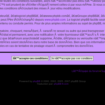
 toutes les conditions suivantes, alors nâ€™accÃ©dez pas et/ou nâ€™utilisez p
€™il soit prudent de vÃ©rifier rÃ©guliÃ¨rement celles-ci par vous-mÃªme. Si vou
s conditions dÃ©coulant des mises Ã jour et/ou modifications.
€œleurâ€, â€œlogiciel phpBBâ€, â€œwww.phpbb.comâ€, â€œGroupe phpBBâ€, â€œE
ui peut Ãªtre tÃ©lÃ©chargÃ© depuis
www.phpbb.com
. Le logiciel phpBB facilite s
enu ou conduite permis. Pour de plus amples informations au sujet de phpBB, me
amatoire, choquant, menaÃ§ant, Ã caractÃ¨re sexuel ou autre qui peut transgresse
mÃ©diat et permanent, avec une notification Ã votre fournisseur dâ€™accÃ¨s Ã in
ez que â€œForum anarchisteâ€ supprime, Ã©dite, dÃ©place ou verrouille nâ€™impo
entrÃ©es soient stockÃ©es dans notre base de donnÃ©es. Bien que ces informations
es en cas de tentative de piratage visant Ã compromettre les donnÃ©es.
Lâ€™Ã©quipe du forum
•
Sup
Powered by
phpBB
© 2000, 2002, 2005, 2007 phpBB Group
Traduction par:
phpBB-fr.com