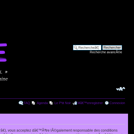
Recherche avancÃ©e
FAQ
Agenda
Le P'tit Noir
Mâ€™enregistrer
Connexion
râ€), vous acceptez dâ€™Ãªtre lÃ©galement responsable des conditions