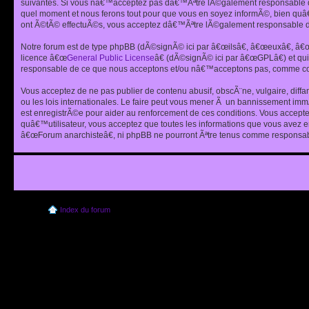
suivantes. Si vous nâ€™acceptez pas dâ€™Ãªtre lÃ©galement responsable de
quel moment et nous ferons tout pour que vous en soyez informÃ©, bien quâ
ont Ã©tÃ© effectuÃ©s, vous acceptez dâ€™Ãªtre lÃ©galement responsable de
Notre forum est de type phpBB (dÃ©signÃ© ici par â€œilsâ€, â€œeuxâ€, â
licence â€œ
General Public License
â€ (dÃ©signÃ© ici par â€œGPLâ€) et q
responsable de ce que nous acceptons et/ou nâ€™acceptons pas, comme cont
Vous acceptez de ne pas publier de contenu abusif, obscÃ¨ne, vulgaire, diff
ou les lois internationales. Le faire peut vous mener Ã un bannissement im
est enregistrÃ©e pour aider au renforcement de ces conditions. Vous accept
quâ€™utilisateur, vous acceptez que toutes les informations que vous avez 
â€œForum anarchisteâ€, ni phpBB ne pourront Ãªtre tenus comme responsabl
Index du forum