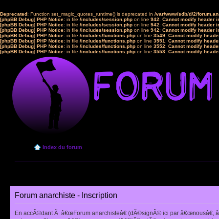
Deprecated
: Function set_magic_quotes_runtime() is deprecated in
/var/www/sdb/d/2/forum.a
[phpBB Debug] PHP Notice
: in file
/includes/session.php
on line
942
:
Cannot modify header in
[phpBB Debug] PHP Notice
: in file
/includes/session.php
on line
942
:
Cannot modify header in
[phpBB Debug] PHP Notice
: in file
/includes/session.php
on line
942
:
Cannot modify header in
[phpBB Debug] PHP Notice
: in file
/includes/functions.php
on line
3549
:
Cannot modify header
[phpBB Debug] PHP Notice
: in file
/includes/functions.php
on line
3551
:
Cannot modify header
[phpBB Debug] PHP Notice
: in file
/includes/functions.php
on line
3552
:
Cannot modify header
[phpBB Debug] PHP Notice
: in file
/includes/functions.php
on line
3553
:
Cannot modify header
Index du forum
Forum anarchiste - Inscription
En accÃ©dant Ã â€œForum anarchisteâ€ (dÃ©signÃ© ici par â€œnousâ€, â€œ