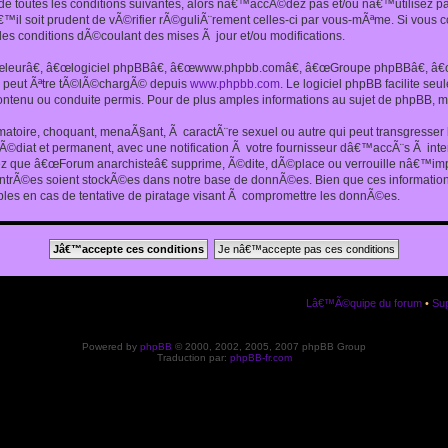
 toutes les conditions suivantes, alors nâ€™accÃ©dez pas et/ou nâ€™utilisez p
€™il soit prudent de vÃ©rifier rÃ©guliÃ¨rement celles-ci par vous-mÃªme. Si vou
s conditions dÃ©coulant des mises Ã jour et/ou modifications.
€œleurâ€, â€œlogiciel phpBBâ€, â€œwww.phpbb.comâ€, â€œGroupe phpBBâ€, â€œE
ui peut Ãªtre tÃ©lÃ©chargÃ© depuis
www.phpbb.com
. Le logiciel phpBB facilite s
enu ou conduite permis. Pour de plus amples informations au sujet de phpBB, me
amatoire, choquant, menaÃ§ant, Ã caractÃ¨re sexuel ou autre qui peut transgresse
mÃ©diat et permanent, avec une notification Ã votre fournisseur dâ€™accÃ¨s Ã in
ez que â€œForum anarchisteâ€ supprime, Ã©dite, dÃ©place ou verrouille nâ€™impo
entrÃ©es soient stockÃ©es dans notre base de donnÃ©es. Bien que ces informations
es en cas de tentative de piratage visant Ã compromettre les donnÃ©es.
Lâ€™Ã©quipe du forum
•
Sup
Powered by
phpBB
© 2000, 2002, 2005, 2007 phpBB Group
Traduction par:
phpBB-fr.com