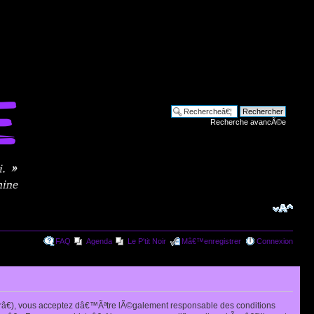
Recherche avancÃ©e
FAQ
Agenda
Le P'tit Noir
Mâ€™enregistrer
Connexion
râ€), vous acceptez dâ€™Ãªtre lÃ©galement responsable des conditions