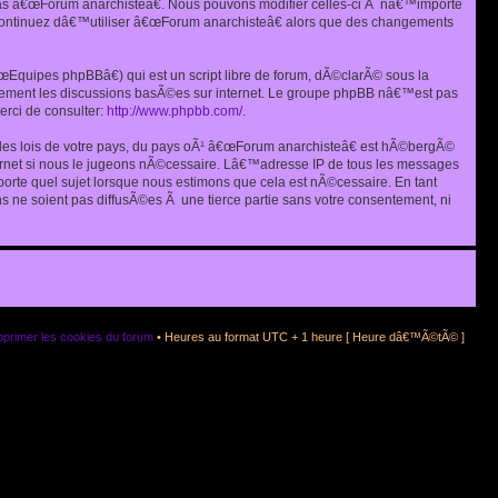
as â€œForum anarchisteâ€. Nous pouvons modifier celles-ci Ã nâ€™importe
s continuez dâ€™utiliser â€œForum anarchisteâ€ alors que des changements
quipes phpBBâ€) qui est un script libre de forum, dÃ©clarÃ© sous la
eulement les discussions basÃ©es sur internet. Le groupe phpBB nâ€™est pas
rci de consulter:
http://www.phpbb.com/
.
r les lois de votre pays, du pays oÃ¹ â€œForum anarchisteâ€ est hÃ©bergÃ©
ternet si nous le jugeons nÃ©cessaire. Lâ€™adresse IP de tous les messages
rte quel sujet lorsque nous estimons que cela est nÃ©cessaire. En tant
 ne soient pas diffusÃ©es Ã une tierce partie sans votre consentement, ni
primer les cookies du forum
• Heures au format UTC + 1 heure [ Heure dâ€™Ã©tÃ© ]