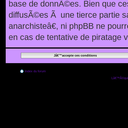
base de donnÃ©es. Bien que ces
diffusÃ©es Ã une tierce partie
anarchisteâ€, ni phpBB ne pour
en cas de tentative de piratage
Index du forum
Lâ€™Ã©quip