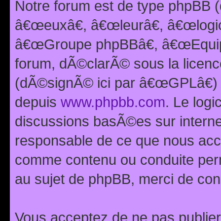
Notre forum est de type phpBB (
â€œeuxâ€, â€œleurâ€, â€œlog
â€œGroupe phpBBâ€, â€œEquipes
forum, dÃ©clarÃ© sous la licen
(dÃ©signÃ© ici par â€œGPLâ€) 
depuis
www.phpbb.com
. Le logi
discussions basÃ©es sur intern
responsable de ce que nous ac
comme contenu ou conduite perm
au sujet de phpBB, merci de con
Vous acceptez de ne pas publier