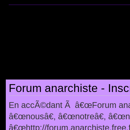
Forum anarchiste - Insc
En accÃ©dant Ã â€œForum anarc
â€œnousâ€, â€œnotreâ€, â€œno
â€œhttp://forum.anarchiste.free