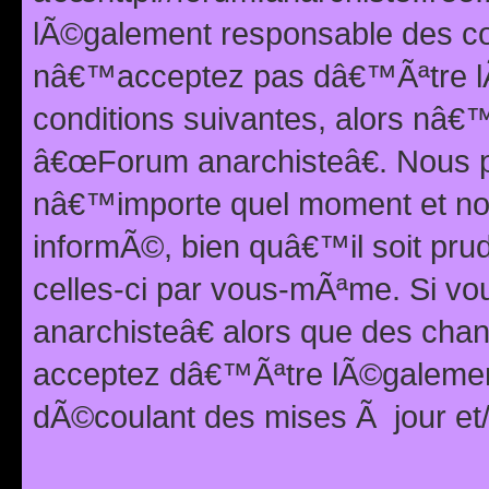
lÃ©galement responsable des con
nâ€™acceptez pas dâ€™Ãªtre lÃ
conditions suivantes, alors nâ
â€œForum anarchisteâ€. Nous p
nâ€™importe quel moment et nou
informÃ©, bien quâ€™il soit pru
celles-ci par vous-mÃªme. Si v
anarchisteâ€ alors que des ch
acceptez dâ€™Ãªtre lÃ©galemen
dÃ©coulant des mises Ã jour et/