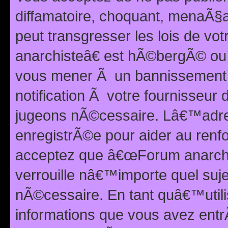
diffamatoire, choquant, menaÃ§a
peut transgresser les lois de v
anarchisteâ€ est hÃ©bergÃ© ou le
vous mener Ã un bannissement 
notification Ã votre fournisseur
jugeons nÃ©cessaire. Lâ€™adre
enregistrÃ©e pour aider au renf
acceptez que â€œForum anarchi
verrouille nâ€™importe quel suj
nÃ©cessaire. En tant quâ€™utili
informations que vous avez ent