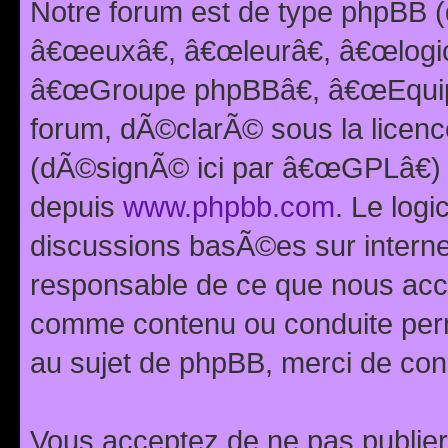
Notre forum est de type phpBB (
â€œeuxâ€, â€œleurâ€, â€œlog
â€œGroupe phpBBâ€, â€œEquipes
forum, dÃ©clarÃ© sous la licen
(dÃ©signÃ© ici par â€œGPLâ€) 
depuis
www.phpbb.com
. Le logi
discussions basÃ©es sur intern
responsable de ce que nous ac
comme contenu ou conduite perm
au sujet de phpBB, merci de con
Vous acceptez de ne pas publier