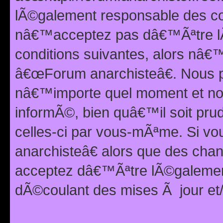
lÃ©galement responsable des con
nâ€™acceptez pas dâ€™Ãªtre lÃ
conditions suivantes, alors nâ
â€œForum anarchisteâ€. Nous p
nâ€™importe quel moment et nou
informÃ©, bien quâ€™il soit pru
celles-ci par vous-mÃªme. Si v
anarchisteâ€ alors que des ch
acceptez dâ€™Ãªtre lÃ©galemen
dÃ©coulant des mises Ã jour et/