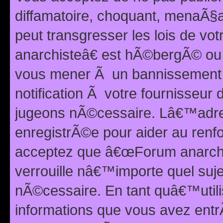
diffamatoire, choquant, menaÃ§a
peut transgresser les lois de v
anarchisteâ€ est hÃ©bergÃ© ou le
vous mener Ã un bannissement 
notification Ã votre fournisseur
jugeons nÃ©cessaire. Lâ€™adre
enregistrÃ©e pour aider au renf
acceptez que â€œForum anarchi
verrouille nâ€™importe quel suj
nÃ©cessaire. En tant quâ€™utili
informations que vous avez ent