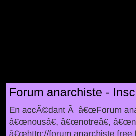
Forum anarchiste - Insc
En accÃ©dant Ã â€œForum anarc
â€œnousâ€, â€œnotreâ€, â€œno
â€œhttp://forum.anarchiste.free