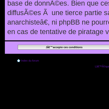
base de donnÃ©es. Bien que ces
diffusÃ©es Ã une tierce partie
anarchisteâ€, ni phpBB ne pour
en cas de tentative de piratage
Index du forum
Lâ€™Ã©quip