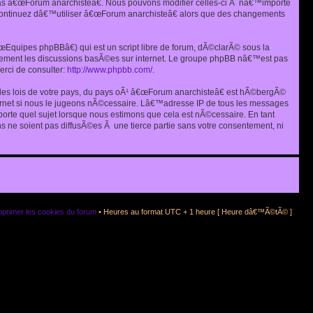
as â€œForum anarchisteâ€. Nous pouvons modifier celles-ci Ã nâ€™importe
s continuez dâ€™utiliser â€œForum anarchisteâ€ alors que des changements
quipes phpBBâ€) qui est un script libre de forum, dÃ©clarÃ© sous la
eulement les discussions basÃ©es sur internet. Le groupe phpBB nâ€™est pas
rci de consulter:
http://www.phpbb.com/
.
r les lois de votre pays, du pays oÃ¹ â€œForum anarchisteâ€ est hÃ©bergÃ©
ternet si nous le jugeons nÃ©cessaire. Lâ€™adresse IP de tous les messages
rte quel sujet lorsque nous estimons que cela est nÃ©cessaire. En tant
 ne soient pas diffusÃ©es Ã une tierce partie sans votre consentement, ni
primer les cookies du forum
• Heures au format UTC + 1 heure [ Heure dâ€™Ã©tÃ© ]