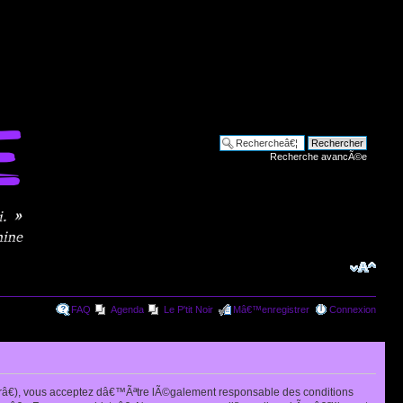
Recherche avancÃ©e
FAQ
Agenda
Le P'tit Noir
Mâ€™enregistrer
Connexion
râ€), vous acceptez dâ€™Ãªtre lÃ©galement responsable des conditions