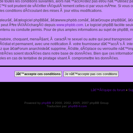
 toutes les conditions suivantes, alors nâ€™accÃ©dez pas et/ou nâ€™utilisez p
€™il soit prudent de vÃ©rifier rÃ©guliÃ¨rement celles-ci par vous-mÃªme. Si vou
s conditions dÃ©coulant des mises Ã jour et/ou modifications.
€œleurâ€, â€œlogiciel phpBBâ€, â€œwww.phpbb.comâ€, â€œGroupe phpBBâ€, â€œE
ui peut Ãªtre tÃ©lÃ©chargÃ© depuis
www.phpbb.com
. Le logiciel phpBB facilite s
enu ou conduite permis. Pour de plus amples informations au sujet de phpBB, me
amatoire, choquant, menaÃ§ant, Ã caractÃ¨re sexuel ou autre qui peut transgresse
mÃ©diat et permanent, avec une notification Ã votre fournisseur dâ€™accÃ¨s Ã in
ez que â€œForum anarchisteâ€ supprime, Ã©dite, dÃ©place ou verrouille nâ€™impo
entrÃ©es soient stockÃ©es dans notre base de donnÃ©es. Bien que ces informations
es en cas de tentative de piratage visant Ã compromettre les donnÃ©es.
Lâ€™Ã©quipe du forum
•
Sup
Powered by
phpBB
© 2000, 2002, 2005, 2007 phpBB Group
Traduction par:
phpBB-fr.com