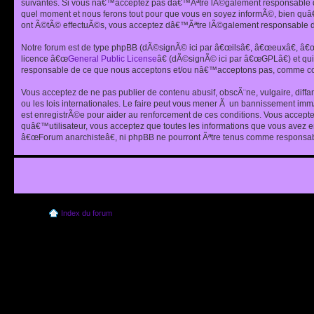
suivantes. Si vous nâ€™acceptez pas dâ€™Ãªtre lÃ©galement responsable de
quel moment et nous ferons tout pour que vous en soyez informÃ©, bien quâ
ont Ã©tÃ© effectuÃ©s, vous acceptez dâ€™Ãªtre lÃ©galement responsable de
Notre forum est de type phpBB (dÃ©signÃ© ici par â€œilsâ€, â€œeuxâ€, â
licence â€œ
General Public License
â€ (dÃ©signÃ© ici par â€œGPLâ€) et q
responsable de ce que nous acceptons et/ou nâ€™acceptons pas, comme cont
Vous acceptez de ne pas publier de contenu abusif, obscÃ¨ne, vulgaire, diff
ou les lois internationales. Le faire peut vous mener Ã un bannissement im
est enregistrÃ©e pour aider au renforcement de ces conditions. Vous accept
quâ€™utilisateur, vous acceptez que toutes les informations que vous avez 
â€œForum anarchisteâ€, ni phpBB ne pourront Ãªtre tenus comme responsabl
Index du forum