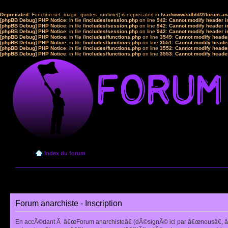
Deprecated
: Function set_magic_quotes_runtime() is deprecated in
/var/www/sdb/d/2/forum.a
[phpBB Debug] PHP Notice
: in file
/includes/session.php
on line
942
:
Cannot modify header in
[phpBB Debug] PHP Notice
: in file
/includes/session.php
on line
942
:
Cannot modify header in
[phpBB Debug] PHP Notice
: in file
/includes/session.php
on line
942
:
Cannot modify header in
[phpBB Debug] PHP Notice
: in file
/includes/functions.php
on line
3549
:
Cannot modify header
[phpBB Debug] PHP Notice
: in file
/includes/functions.php
on line
3551
:
Cannot modify header
[phpBB Debug] PHP Notice
: in file
/includes/functions.php
on line
3552
:
Cannot modify header
[phpBB Debug] PHP Notice
: in file
/includes/functions.php
on line
3553
:
Cannot modify header
Index du forum
Forum anarchiste - Inscription
En accÃ©dant Ã â€œForum anarchisteâ€ (dÃ©signÃ© ici par â€œnousâ€, â€œ