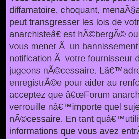
diffamatoire, choquant, menaÃ§a
peut transgresser les lois de v
anarchisteâ€ est hÃ©bergÃ© ou le
vous mener Ã un bannissement 
notification Ã votre fournisseur
jugeons nÃ©cessaire. Lâ€™adre
enregistrÃ©e pour aider au renf
acceptez que â€œForum anarchi
verrouille nâ€™importe quel suj
nÃ©cessaire. En tant quâ€™utili
informations que vous avez ent