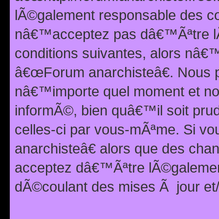
lÃ©galement responsable des con
nâ€™acceptez pas dâ€™Ãªtre lÃ
conditions suivantes, alors nâ
â€œForum anarchisteâ€. Nous p
nâ€™importe quel moment et nou
informÃ©, bien quâ€™il soit pru
celles-ci par vous-mÃªme. Si v
anarchisteâ€ alors que des ch
acceptez dâ€™Ãªtre lÃ©galemen
dÃ©coulant des mises Ã jour et/