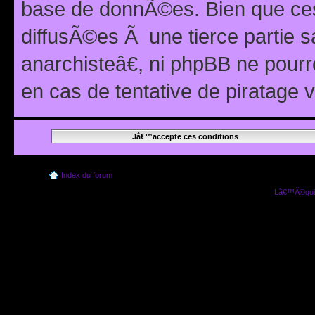
base de donnÃ©es. Bien que ces
diffusÃ©es Ã une tierce partie
anarchisteâ€, ni phpBB ne pour
en cas de tentative de piratage
Index du forum
Lâ€™Ã©quip