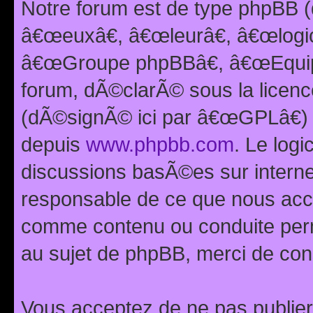
Notre forum est de type phpBB (
â€œeuxâ€, â€œleurâ€, â€œlog
â€œGroupe phpBBâ€, â€œEquipes
forum, dÃ©clarÃ© sous la licen
(dÃ©signÃ© ici par â€œGPLâ€) 
depuis
www.phpbb.com
. Le logi
discussions basÃ©es sur intern
responsable de ce que nous ac
comme contenu ou conduite perm
au sujet de phpBB, merci de con
Vous acceptez de ne pas publier