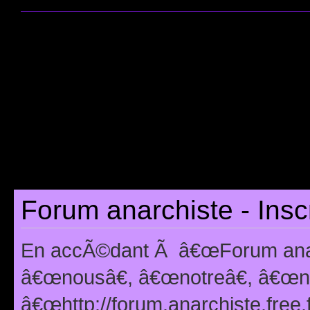
Forum anarchiste - Insc
En accÃ©dant Ã â€œForum anarc
â€œnousâ€, â€œnotreâ€, â€œno
â€œhttp://forum.anarchiste.free