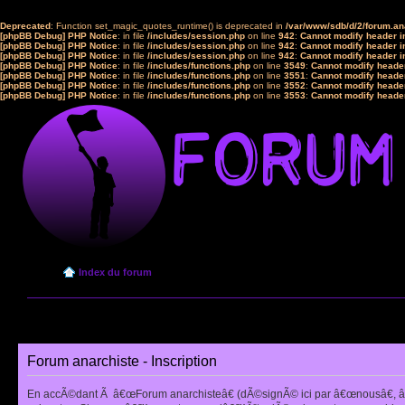
Deprecated
: Function set_magic_quotes_runtime() is deprecated in
/var/www/sdb/d/2/forum.a
[phpBB Debug] PHP Notice
: in file
/includes/session.php
on line
942
:
Cannot modify header in
[phpBB Debug] PHP Notice
: in file
/includes/session.php
on line
942
:
Cannot modify header in
[phpBB Debug] PHP Notice
: in file
/includes/session.php
on line
942
:
Cannot modify header in
[phpBB Debug] PHP Notice
: in file
/includes/functions.php
on line
3549
:
Cannot modify header
[phpBB Debug] PHP Notice
: in file
/includes/functions.php
on line
3551
:
Cannot modify header
[phpBB Debug] PHP Notice
: in file
/includes/functions.php
on line
3552
:
Cannot modify header
[phpBB Debug] PHP Notice
: in file
/includes/functions.php
on line
3553
:
Cannot modify header
Index du forum
Forum anarchiste - Inscription
En accÃ©dant Ã â€œForum anarchisteâ€ (dÃ©signÃ© ici par â€œnousâ€, â€œ