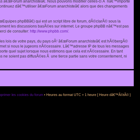
as â€œForum anarchisteâ€. Nous pouvons modifier celles-ci Ã nâ€™importe
s continuez dâ€™utiliser â€œForum anarchisteâ€ alors que des changements
quipes phpBBâ€) qui est un script libre de forum, dÃ©clarÃ© sous la
eulement les discussions basÃ©es sur internet. Le groupe phpBB nâ€™est pas
rci de consulter:
http://www.phpbb.com/
.
r les lois de votre pays, du pays oÃ¹ â€œForum anarchisteâ€ est hÃ©bergÃ©
ternet si nous le jugeons nÃ©cessaire. Lâ€™adresse IP de tous les messages
rte quel sujet lorsque nous estimons que cela est nÃ©cessaire. En tant
 ne soient pas diffusÃ©es Ã une tierce partie sans votre consentement, ni
primer les cookies du forum
• Heures au format UTC + 1 heure [ Heure dâ€™Ã©tÃ© ]