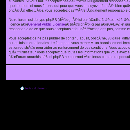
suivantes. Si vous nâ€™acceptez pas dâ€™Ãªtre lÃ©galement responsable de
quel moment et nous ferons tout pour que vous en soyez informÃ©, bien quâ
ont Ã©tÃ© effectuÃ©s, vous acceptez dâ€™Ãªtre lÃ©galement responsable de
Notre forum est de type phpBB (dÃ©signÃ© ici par â€œilsâ€, â€œeuxâ€, â
licence â€œ
General Public License
â€ (dÃ©signÃ© ici par â€œGPLâ€) et q
responsable de ce que nous acceptons et/ou nâ€™acceptons pas, comme cont
Vous acceptez de ne pas publier de contenu abusif, obscÃ¨ne, vulgaire, diff
ou les lois internationales. Le faire peut vous mener Ã un bannissement im
est enregistrÃ©e pour aider au renforcement de ces conditions. Vous accept
quâ€™utilisateur, vous acceptez que toutes les informations que vous avez 
â€œForum anarchisteâ€, ni phpBB ne pourront Ãªtre tenus comme responsabl
Index du forum