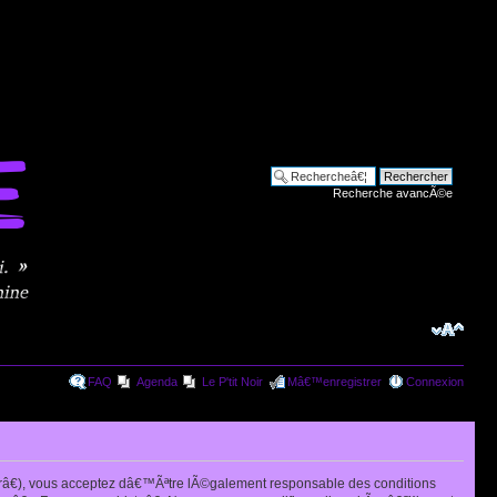
Recherche avancÃ©e
FAQ
Agenda
Le P'tit Noir
Mâ€™enregistrer
Connexion
râ€), vous acceptez dâ€™Ãªtre lÃ©galement responsable des conditions