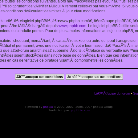
 toutes les conditions suivantes, alors nâ€™accÃ©dez pas et/ou nâ€™utilisez p
€™il soit prudent de vÃ©rifier rÃ©guliÃ¨rement celles-ci par vous-mÃªme. Si vou
s conditions dÃ©coulant des mises Ã jour et/ou modifications.
€œleurâ€, â€œlogiciel phpBBâ€, â€œwww.phpbb.comâ€, â€œGroupe phpBBâ€, â€œE
ui peut Ãªtre tÃ©lÃ©chargÃ© depuis
www.phpbb.com
. Le logiciel phpBB facilite s
enu ou conduite permis. Pour de plus amples informations au sujet de phpBB, me
amatoire, choquant, menaÃ§ant, Ã caractÃ¨re sexuel ou autre qui peut transgresse
mÃ©diat et permanent, avec une notification Ã votre fournisseur dâ€™accÃ¨s Ã in
ez que â€œForum anarchisteâ€ supprime, Ã©dite, dÃ©place ou verrouille nâ€™impo
entrÃ©es soient stockÃ©es dans notre base de donnÃ©es. Bien que ces informations
es en cas de tentative de piratage visant Ã compromettre les donnÃ©es.
Lâ€™Ã©quipe du forum
•
Sup
Powered by
phpBB
© 2000, 2002, 2005, 2007 phpBB Group
Traduction par:
phpBB-fr.com